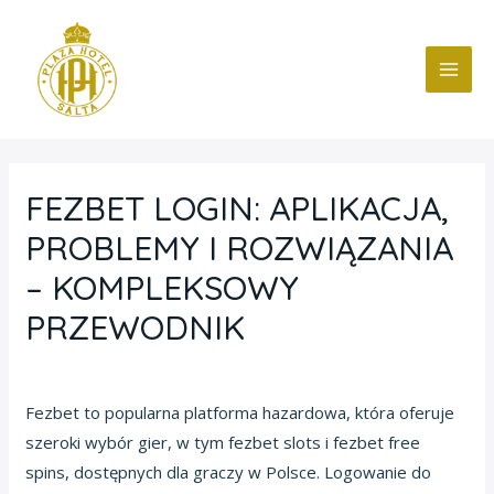
Ir
Navegación
MAI
al
de
ME
contenido
entradas
FEZBET LOGIN: APLIKACJA,
PROBLEMY I ROZWIĄZANIA
– KOMPLEKSOWY
PRZEWODNIK
/
Blog
/ Por
fcc
Fezbet to popularna platforma hazardowa, która oferuje
szeroki wybór gier, w tym fezbet slots i fezbet free
spins, dostępnych dla graczy w Polsce. Logowanie do