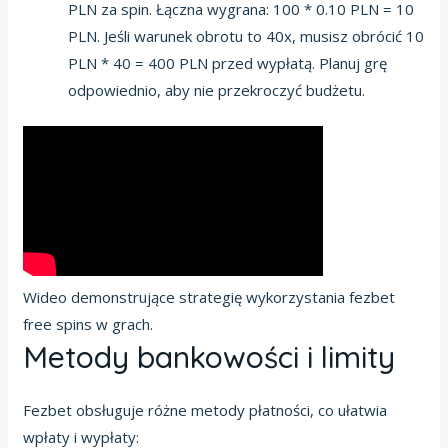
PLN za spin. Łączna wygrana: 100 * 0.10 PLN = 10
PLN. Jeśli warunek obrotu to 40x, musisz obrócić 10
PLN * 40 = 400 PLN przed wypłatą. Planuj grę
odpowiednio, aby nie przekroczyć budżetu.
Wideo demonstrujące strategię wykorzystania fezbet
free spins w grach.
Metody bankowości i limity
Fezbet obsługuje różne metody płatności, co ułatwia
wpłaty i wypłaty: