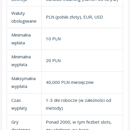
Waluty
PLN (polski złoty), EUR, USD
obsługiwane
Minimalna
10 PLN
wpłata
Minimalna
20 PLN
wypłata
Maksymalna
40,000 PLN miesięcznie
wypłata
Czas
1-3 dni robocze (w zależności od
wypłaty
metody)
Gry
Ponad 2000, w tym fezbet slots,
dostępne
gry stołowe, na żywo