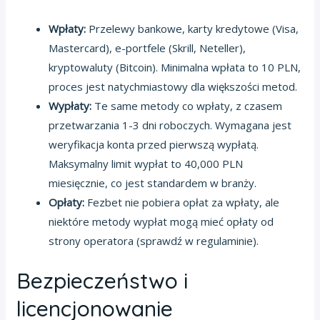
Wpłaty:
Przelewy bankowe, karty kredytowe (Visa,
Mastercard), e-portfele (Skrill, Neteller),
kryptowaluty (Bitcoin). Minimalna wpłata to 10 PLN,
proces jest natychmiastowy dla większości metod.
Wypłaty:
Te same metody co wpłaty, z czasem
przetwarzania 1-3 dni roboczych. Wymagana jest
weryfikacja konta przed pierwszą wypłatą.
Maksymalny limit wypłat to 40,000 PLN
miesięcznie, co jest standardem w branży.
Opłaty:
Fezbet nie pobiera opłat za wpłaty, ale
niektóre metody wypłat mogą mieć opłaty od
strony operatora (sprawdź w regulaminie).
Bezpieczeństwo i
licencjonowanie