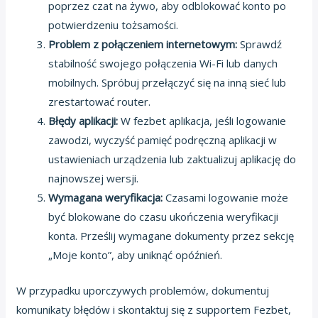
poprzez czat na żywo, aby odblokować konto po
potwierdzeniu tożsamości.
Problem z połączeniem internetowym:
Sprawdź
stabilność swojego połączenia Wi-Fi lub danych
mobilnych. Spróbuj przełączyć się na inną sieć lub
zrestartować router.
Błędy aplikacji:
W fezbet aplikacja, jeśli logowanie
zawodzi, wyczyść pamięć podręczną aplikacji w
ustawieniach urządzenia lub zaktualizuj aplikację do
najnowszej wersji.
Wymagana weryfikacja:
Czasami logowanie może
być blokowane do czasu ukończenia weryfikacji
konta. Prześlij wymagane dokumenty przez sekcję
„Moje konto”, aby uniknąć opóźnień.
W przypadku uporczywych problemów, dokumentuj
komunikaty błędów i skontaktuj się z supportem Fezbet,