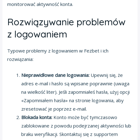
monitorować aktywność konta.
Rozwiązywanie problemów
z logowaniem
Typowe problemy z logowaniem w Fezbet i ich
rozwiązania:
Nieprawidłowe dane logowania:
Upewnij się, że
adres e-mail i hasło są wpisane poprawnie (uwaga
na wielkość liter). Jeśli zapomniałeś hasła, użyj opcji
«Zapomniałem hasła» na stronie logowania, aby
zresetować je poprzez e-mail.
Blokada konta:
Konto może być tymczasowo
zablokowane z powodu podejrzanej aktywności lub
braku weryfikacji. Skontaktuj się z supportem