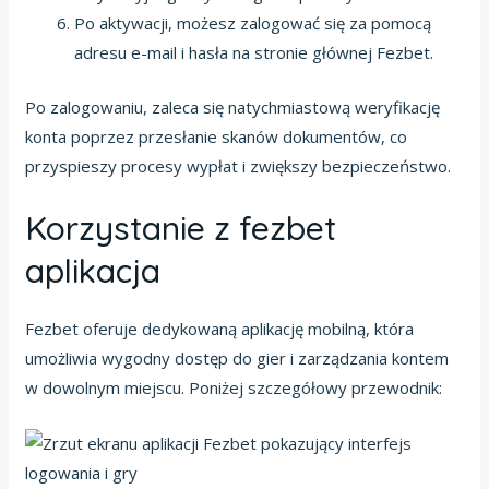
Po aktywacji, możesz zalogować się za pomocą
adresu e-mail i hasła na stronie głównej Fezbet.
Po zalogowaniu, zaleca się natychmiastową weryfikację
konta poprzez przesłanie skanów dokumentów, co
przyspieszy procesy wypłat i zwiększy bezpieczeństwo.
Korzystanie z fezbet
aplikacja
Fezbet oferuje dedykowaną aplikację mobilną, która
umożliwia wygodny dostęp do gier i zarządzania kontem
w dowolnym miejscu. Poniżej szczegółowy przewodnik: