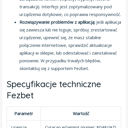
transakcji). Interfejs jest zoptymalizowany pod
urządzenia dotykowe, co poprawia responsywność.
Rozwiązywanie problemów z aplikacją:
Jeśli aplikacja
się zawiesza lub nie loguje, spróbuj: zrestartować
urządzenie, upewnić się, że masz stabilne
połączenie internetowe, sprawdzić aktualizacje
aplikacji w sklepie, lub odinstalować i zainstalować
ponownie. W przypadku trwałych błędów,
skontaktuj się z supportem Fezbet.
Specyfikacje techniczne
Fezbet
Parametr
Wartość
Licencja
Curacao eGaming (numer: 8048/JAZ)