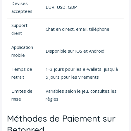
Devises
EUR, USD, GBP
acceptées
Support
Chat en direct, email, téléphone
client
Application
Disponible sur iOS et Android
mobile
Temps de
1-3 jours pour les e-wallets, jusqu’à
retrait
5 jours pour les virements
Limites de
Variables selon le jeu, consultez les
mise
règles
Méthodes de Paiement sur
Betonred