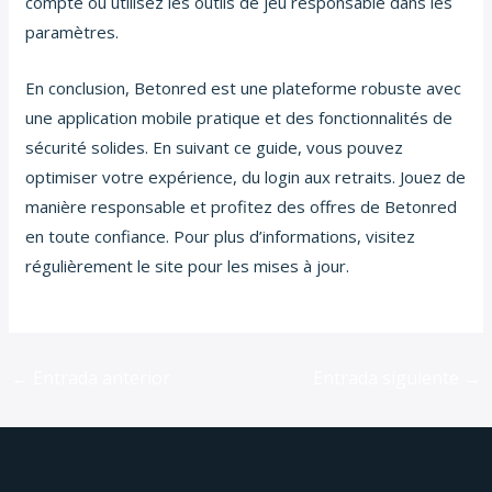
compte ou utilisez les outils de jeu responsable dans les
paramètres.
En conclusion, Betonred est une plateforme robuste avec
une application mobile pratique et des fonctionnalités de
sécurité solides. En suivant ce guide, vous pouvez
optimiser votre expérience, du login aux retraits. Jouez de
manière responsable et profitez des offres de Betonred
en toute confiance. Pour plus d’informations, visitez
régulièrement le site pour les mises à jour.
←
Entrada anterior
Entrada siguiente
→