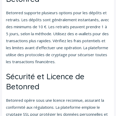
Betonred supporte plusieurs options pour les dépôts et
retraits. Les dépôts sont généralement instantanés, avec
des minimums de 10 €. Les retraits peuvent prendre 1 à
5 jours, selon la méthode. Utilisez des e-wallets pour des
transactions plus rapides. Vérifiez les frais potentiels et
les limites avant d’effectuer une opération. La plateforme
utilise des protocoles de cryptage pour sécuriser toutes
les transactions financières.
Sécurité et Licence de
Betonred
Betonred opère sous une licence reconnue, assurant la
conformité aux régulations. La plateforme emploie le
cryptage SSL pour protéger les données personnelles et