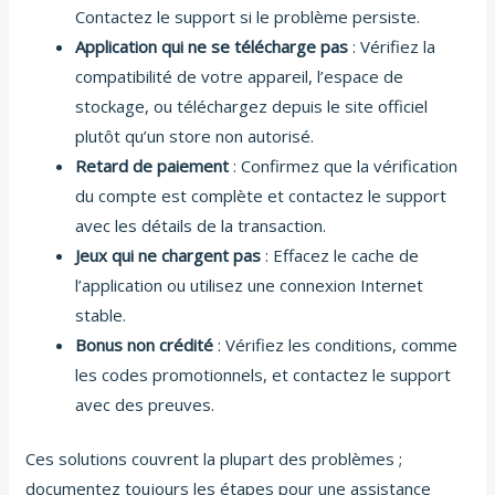
Contactez le support si le problème persiste.
Application qui ne se télécharge pas
: Vérifiez la
compatibilité de votre appareil, l’espace de
stockage, ou téléchargez depuis le site officiel
plutôt qu’un store non autorisé.
Retard de paiement
: Confirmez que la vérification
du compte est complète et contactez le support
avec les détails de la transaction.
Jeux qui ne chargent pas
: Effacez le cache de
l’application ou utilisez une connexion Internet
stable.
Bonus non crédité
: Vérifiez les conditions, comme
les codes promotionnels, et contactez le support
avec des preuves.
Ces solutions couvrent la plupart des problèmes ;
documentez toujours les étapes pour une assistance