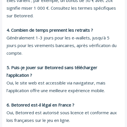
Elles varient ; par exemple, un bonus de 50 € avec 20x
signifie miser 1 000 €. Consultez les termes spécifiques
sur Betonred.
4. Combien de temps prennent les retraits ?
Généralement 1-3 jours pour les e-wallets, jusqu’à 5
jours pour les virements bancaires, après vérification du
compte.
5. Puis-je jouer sur Betonred sans télécharger
l’application ?
Oui, le site web est accessible via navigateur, mais
l’application offre une meilleure expérience mobile.
6. Betonred est-il légal en France ?
Oui, Betonred est autorisé sous licence et conforme aux
lois françaises sur le jeu en ligne.