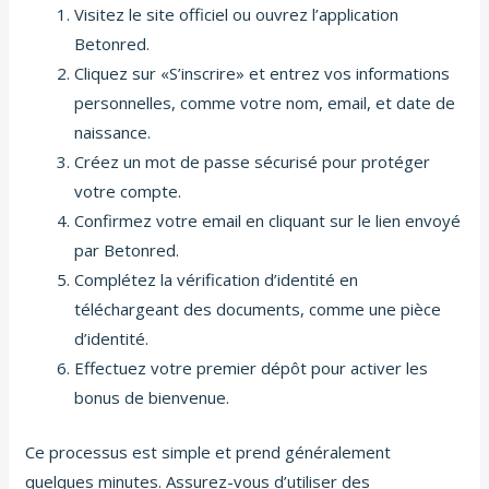
Visitez le site officiel ou ouvrez l’application
Betonred.
Cliquez sur «S’inscrire» et entrez vos informations
personnelles, comme votre nom, email, et date de
naissance.
Créez un mot de passe sécurisé pour protéger
votre compte.
Confirmez votre email en cliquant sur le lien envoyé
par Betonred.
Complétez la vérification d’identité en
téléchargeant des documents, comme une pièce
d’identité.
Effectuez votre premier dépôt pour activer les
bonus de bienvenue.
Ce processus est simple et prend généralement
quelques minutes. Assurez-vous d’utiliser des