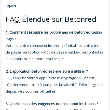
rapide.
FAQ Étendue sur Betonred
1. Comment résoudre les problèmes de betonred casino
login ?
Vérifiez votre connexion Internet, réinitialisez votre mot
de passe via l’option «Mot de passe oublié», ou contactez
le support si le compte est bloqué.
2. L’application Betonred est-elle sûre à utiliser ?
Oui, l’app betonred app utilise le cryptage SSL et est
régulièrement mise à jour pour la sécurité. Téléchargez-la
depuis des sources officielles.
3. Quelles sont les exigences de mise pour les bonus ?