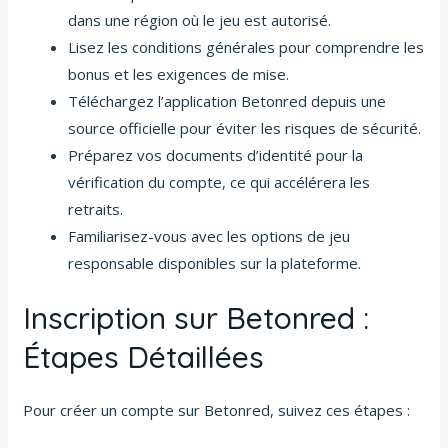
dans une région où le jeu est autorisé.
Lisez les conditions générales pour comprendre les
bonus et les exigences de mise.
Téléchargez l’application Betonred depuis une
source officielle pour éviter les risques de sécurité.
Préparez vos documents d’identité pour la
vérification du compte, ce qui accélérera les
retraits.
Familiarisez-vous avec les options de jeu
responsable disponibles sur la plateforme.
Inscription sur Betonred :
Étapes Détaillées
Pour créer un compte sur Betonred, suivez ces étapes :