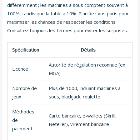
différemment ; les machines à sous comptent souvent à
100%, tandis que la table à 10%. Planifiez vos paris pour
maximiser les chances de respecter les conditions.
Consultez toujours les termes pour éviter les surprises.
Spécification
Détails
Autorité de régulation reconnue (ex :
Licence
MGA)
Nombre de
Plus de 1000, incluant machines à
jeux
sous, blackjack, roulette
Méthodes
Carte bancaire, e-wallets (Skrill,
de
Neteller), virement bancaire
paiement