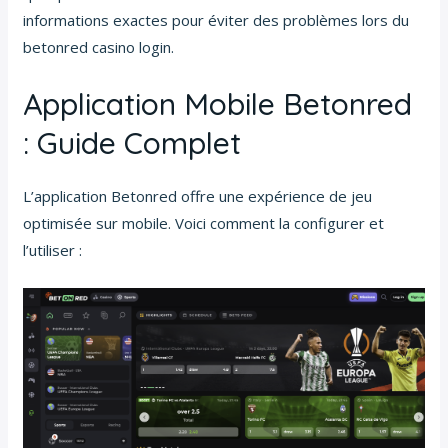
informations exactes pour éviter des problèmes lors du
betonred casino login.
Application Mobile Betonred
: Guide Complet
L’application Betonred offre une expérience de jeu
optimisée sur mobile. Voici comment la configurer et
l’utiliser :