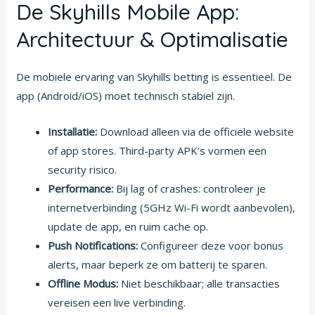
De Skyhills Mobile App:
Architectuur & Optimalisatie
De mobiele ervaring van Skyhills betting is essentieel. De
app (Android/iOS) moet technisch stabiel zijn.
Installatie:
Download alleen via de officiële website
of app stores. Third-party APK’s vormen een
security risico.
Performance:
Bij lag of crashes: controleer je
internetverbinding (5GHz Wi-Fi wordt aanbevolen),
update de app, en ruim cache op.
Push Notifications:
Configureer deze voor bonus
alerts, maar beperk ze om batterij te sparen.
Offline Modus:
Niet beschikbaar; alle transacties
vereisen een live verbinding.