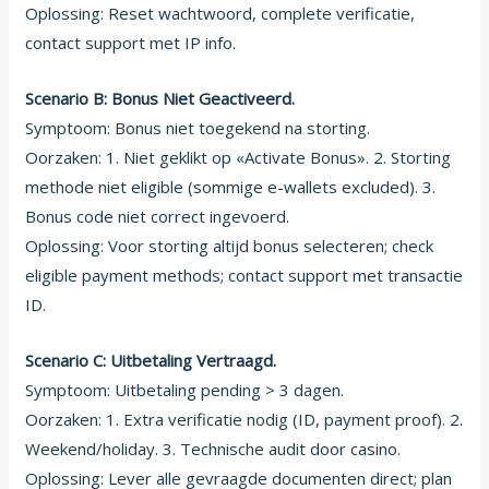
Oplossing: Reset wachtwoord, complete verificatie,
contact support met IP info.
Scenario B: Bonus Niet Geactiveerd.
Symptoom: Bonus niet toegekend na storting.
Oorzaken: 1. Niet geklikt op «Activate Bonus». 2. Storting
methode niet eligible (sommige e-wallets excluded). 3.
Bonus code niet correct ingevoerd.
Oplossing: Voor storting altijd bonus selecteren; check
eligible payment methods; contact support met transactie
ID.
Scenario C: Uitbetaling Vertraagd.
Symptoom: Uitbetaling pending > 3 dagen.
Oorzaken: 1. Extra verificatie nodig (ID, payment proof). 2.
Weekend/holiday. 3. Technische audit door casino.
Oplossing: Lever alle gevraagde documenten direct; plan