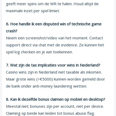
geeft meer spins om de WR te halen. Houd altijd de
maximale inzet per spel limiet.
6. Hoe handle ik een disputed win of technische game
crash?
Neem een screenshot/video van het moment. Contact
support direct via chat met de evidence. Ze kunnen het
spel log checken en je win toekennen.
7. Wat zijn de tax implicaties voor wins in Nederland?
Casino wins zijn in Nederland niet taxable als inkomen.
Maar grote wins (>€5000) kunnen worden gemeld door
de bank onder anti-money laundering wetten.
8. Kan ik dezelfde bonus claimen op mobiel en desktop?
Meestal niet; bonuses zijn per account, niet per device.
Claiming op beide kan leiden tot bonus abuse flag.