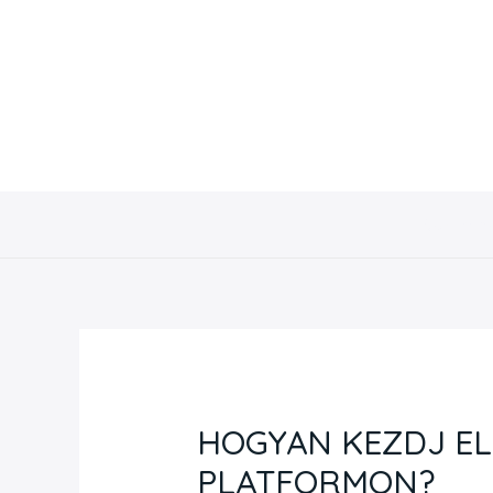
Ir
Navegación
al
de
contenido
entradas
Sobre n
HOGYAN KEZDJ EL
PLATFORMON?