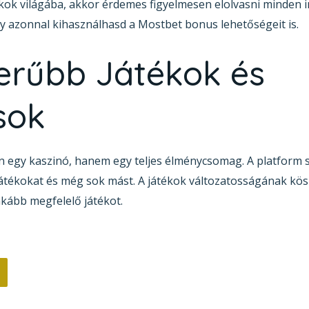
kok világába, akkor érdemes figyelmesen elolvasni minden i
gy azonnal kihasználhasd a Mostbet bonus lehetőségeit is.
erűbb Játékok és
sok
 egy kaszinó, hanem egy teljes élménycsomag. A platform sz
ó játékokat és még sok mást. A játékok változatosságának k
nkább megfelelő játékot.