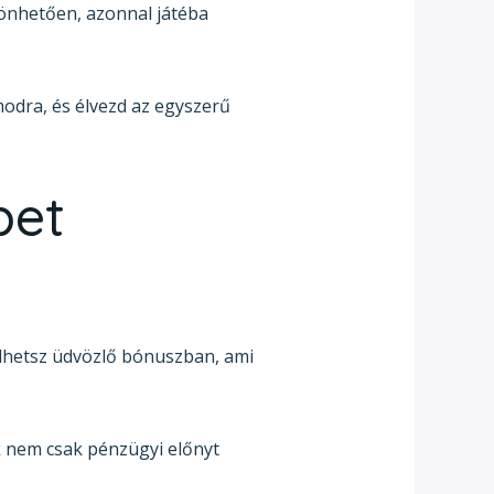
zönhetően, azonnal játéba
modra, és élvezd az egyszerű
bet
lhetsz üdvözlő bónuszban, ami
k nem csak pénzügyi előnyt