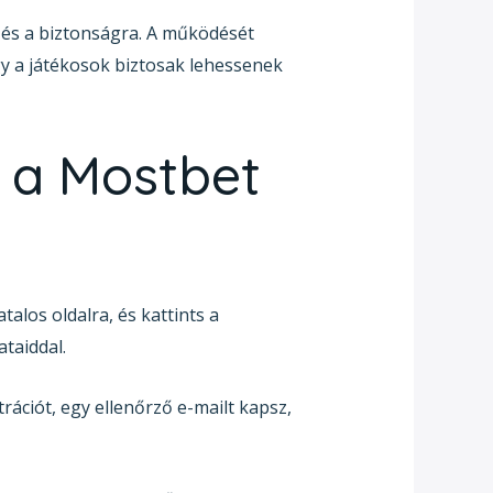
 és a biztonságra. A működését
y a játékosok biztosak lehessenek
 a Mostbet
talos oldalra, és kattints a
taiddal.
rációt, egy ellenőrző e-mailt kapsz,