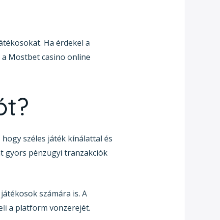
átékosokat. Ha érdekel a
l a Mostbet casino online
ót?
hogy széles játék kínálattal és
nt gyors pénzügyi tranzakciók
 játékosok számára is. A
i a platform vonzerejét.