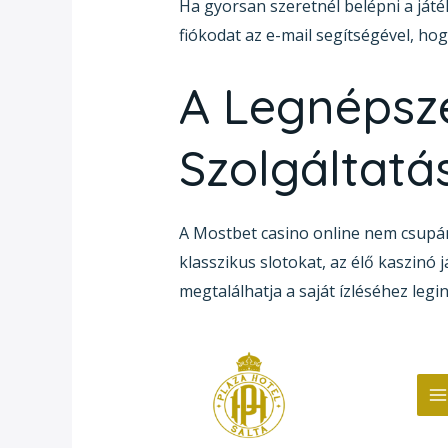
Ha gyorsan szeretnél belépni a játé
fiókodat az e-mail segítségével, ho
A Legnépsz
Szolgáltatá
A Mostbet casino online nem csupán
klasszikus slotokat, az élő kaszin
megtalálhatja a saját ízléséhez legi