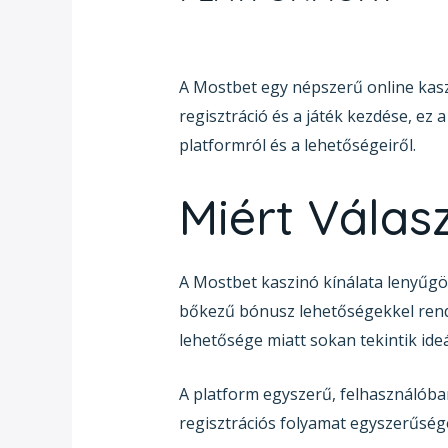
/
Blog
/ Por
fcc
A Mostbet egy népszerű online kaszi
regisztráció és a játék kezdése, ez 
platformról és a lehetőségeiről.
Miért Válas
A Mostbet kaszinó kínálata lenyűgöző
bőkezű bónusz lehetőségekkel rende
lehetősége miatt sokan tekintik ideá
A platform egyszerű, felhasználóbar
regisztrációs folyamat egyszerűség