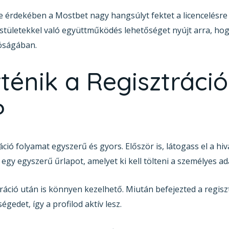
érdekében a Mostbet nagy hangsúlyt fektet a licencelésre
stületekkel való együttműködés lehetőséget nyújt arra, hog
tóságában.
énik a Regisztráció
?
ió folyamat egyszerű és gyors. Először is, látogass el a hiva
gy egyszerű űrlapot, amelyet ki kell tölteni a személyes ada
ráció után is könnyen kezelhető. Miután befejezted a regiszt
gedet, így a profilod aktív lesz.