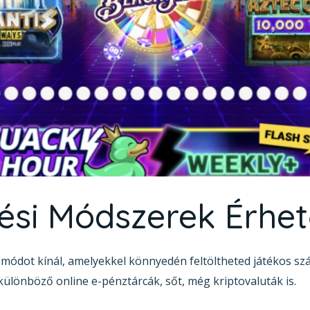
tési Módszerek Érhet
 módot kínál, amelyekkel könnyedén feltöltheted játékos sz
különböző online e-pénztárcák, sőt, még kriptovaluták is.