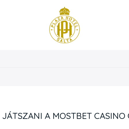
osotros
Servicios
Instalaciones
Habitaciones
 JÁTSZANI A MOSTBET CASINO