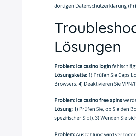
dortigen Datenschutzerklärung (Priv
Troubleshoo
Lösungen
Problem:
Ice casino login
fehlschlägt
Lösungskette:
1) Prüfen Sie Caps Lo
Browsers. 4) Deaktivieren Sie VPN/
Problem:
Ice casino free spins
werde
Lösung:
1) Prüfen Sie, ob Sie den Bo
spezifischer Slot). 3) Wenden Sie si
Problem:
Auszahlung wird verzögert