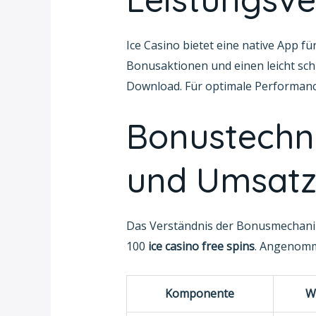
Ice Casino bietet eine native App f
Bonusaktionen und einen leicht schn
Download. Für optimale Performance
Bonustechni
und Umsatz
Das Verständnis der Bonusmechanik 
100
ice casino free spins
. Angenomme
Komponente
W