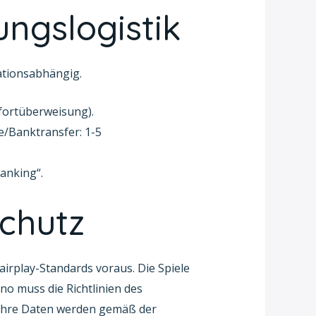
ungslogistik
kationsabhängig.
ofortüberweisung).
e/Banktransfer: 1-5
anking“.
schutz
airplay-Standards voraus. Die Spiele
no muss die Richtlinien des
 Ihre Daten werden gemäß der