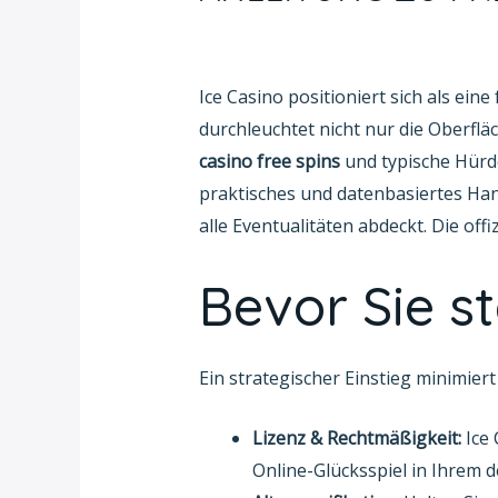
/
Blog
/ Por
fcc
Ice Casino positioniert sich als ei
durchleuchtet nicht nur die Oberflä
casino free spins
und typische Hür
praktisches und datenbasiertes Ha
alle Eventualitäten abdeckt. Die offi
Bevor Sie st
Ein strategischer Einstieg minimiert
Lizenz & Rechtmäßigkeit:
Ice 
Online-Glücksspiel in Ihrem d