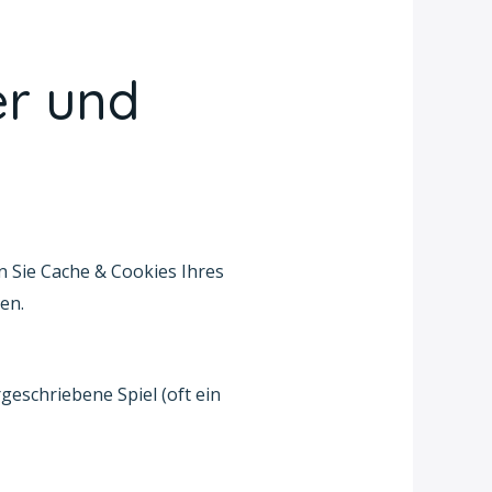
er und
n Sie Cache & Cookies Ihres
en.
geschriebene Spiel (oft ein