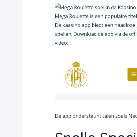
Mega Roulette is een populaire titel
De kaasino app biedt een naadloze
spellen. Download de app via de offi
video:
De app ondersteunt talen zoals Ne