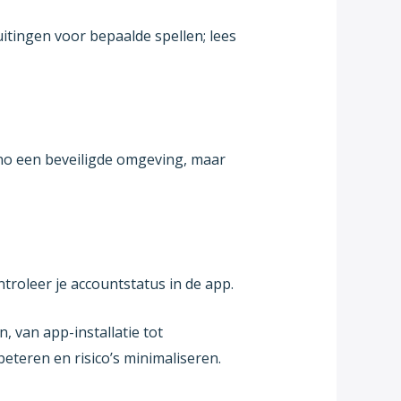
itingen voor bepaalde spellen; lees
sino een beveiligde omgeving, maar
troleer je accountstatus in de app.
, van app-installatie tot
eteren en risico’s minimaliseren.