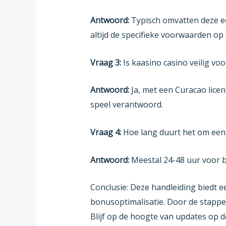
Antwoord:
Typisch omvatten deze een
altijd de specifieke voorwaarden op 
Vraag 3:
Is kaasino casino veilig vo
Antwoord:
Ja, met een Curacao licen
speel verantwoord.
Vraag 4:
Hoe lang duurt het om een
Antwoord:
Meestal 24-48 uur voor ba
Conclusie: Deze handleiding biedt ee
bonusoptimalisatie. Door de stappen
Blijf op de hoogte van updates op 