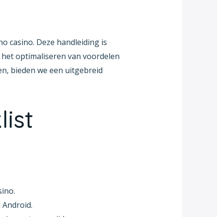
no casino. Deze handleiding is
 het optimaliseren van voordelen
en, bieden we een uitgebreid
list
ino.
 Android.