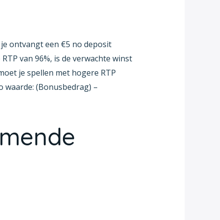
, je ontvangt een €5 no deposit
e RTP van 96%, is de verwachte winst
 moet je spellen met hogere RTP
to waarde: (Bonusbedrag) –
omende