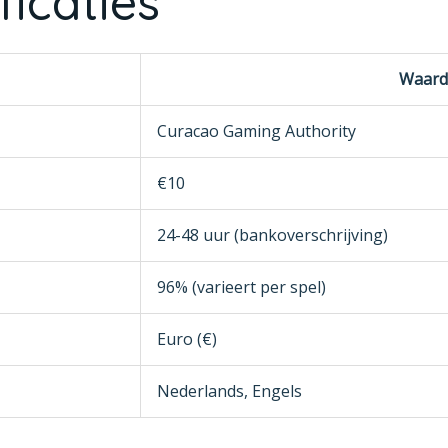
ficaties
Waard
Curacao Gaming Authority
€10
24-48 uur (bankoverschrijving)
96% (varieert per spel)
Euro (€)
Nederlands, Engels