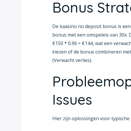
Bonus Stra
De kaasino no deposit bonus is een 
bonus met een omspeleis van 30x. De
€150 * 0.96 = €144, wat een verwach
kiezen of de bonus combineren met 
(Verwacht verlies).
Probleemop
Issues
Hier zijn oplossingen voor typisch