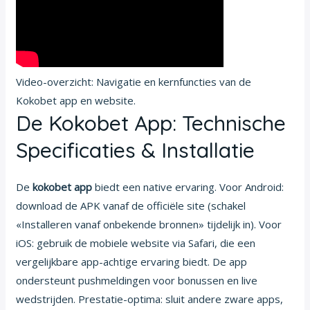
Video-overzicht: Navigatie en kernfuncties van de
Kokobet app en website.
De Kokobet App: Technische
Specificaties & Installatie
De
kokobet app
biedt een native ervaring. Voor Android:
download de APK vanaf de officiële site (schakel
«Installeren vanaf onbekende bronnen» tijdelijk in). Voor
iOS: gebruik de mobiele website via Safari, die een
vergelijkbare app-achtige ervaring biedt. De app
ondersteunt pushmeldingen voor bonussen en live
wedstrijden. Prestatie-optima: sluit andere zware apps,