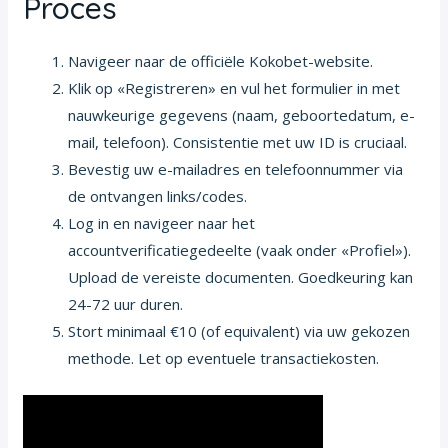
Proces
Navigeer naar de officiële Kokobet-website.
Klik op «Registreren» en vul het formulier in met
nauwkeurige gegevens (naam, geboortedatum, e-
mail, telefoon). Consistentie met uw ID is cruciaal.
Bevestig uw e-mailadres en telefoonnummer via
de ontvangen links/codes.
Log in en navigeer naar het
accountverificatiegedeelte (vaak onder «Profiel»).
Upload de vereiste documenten. Goedkeuring kan
24-72 uur duren.
Stort minimaal €10 (of equivalent) via uw gekozen
methode. Let op eventuele transactiekosten.