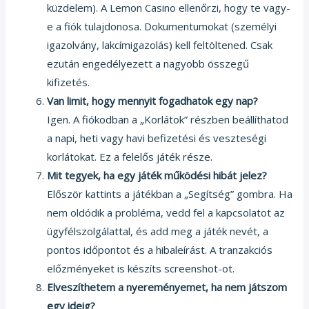
küzdelem). A Lemon Casino ellenőrzi, hogy te vagy-
e a fiók tulajdonosa. Dokumentumokat (személyi
igazolvány, lakcímigazolás) kell feltöltened. Csak
ezután engedélyezett a nagyobb összegű
kifizetés.
Van limit, hogy mennyit fogadhatok egy nap?
Igen. A fiókodban a „Korlátok” részben beállíthatod
a napi, heti vagy havi befizetési és veszteségi
korlátokat. Ez a felelős játék része.
Mit tegyek, ha egy játék működési hibát jelez?
Először kattints a játékban a „Segítség” gombra. Ha
nem oldódik a probléma, vedd fel a kapcsolatot az
ügyfélszolgálattal, és add meg a játék nevét, a
pontos időpontot és a hibaleírást. A tranzakciós
előzményeket is készíts screenshot-ot.
Elveszíthetem a nyereményemet, ha nem játszom
egy ideig?