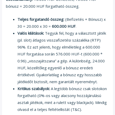
bónusz = 20.000 HUF forgatható összeg.
Teljes forgatandó összeg:
(Befizetés + Bónusz) x
30 = 20.000 x 30 =
600.000 HUF
.
Valós kilátások:
Tegyük fel, hogy a választott játék
(pl. slot) átlagos visszafizetési százaléka (RTP)
96%. Ez azt jelenti, hogy elméletileg a 600.000
HUF forgatása során 576.000 HUF-t (600.000 *
0.96) „visszajátszana” a gép. A különbség, 24.000
HUF, közelítőleg egyenlő a bónusz eredeti
értékével. Gyakorlatilag a bónusz egy hosszabb
játékidőt biztosít, nem garantált nyereményt.
Kritikus szabályok:
A legtöbb bónusz csak slotokon
forgatható (0%-os vagy alacsony hozzájárulású
asztali játékok, mint a rulett vagy blackjack). Mindig
olvasd el a teljes feltétellistát (T&C).