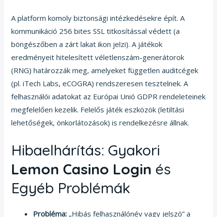
A platform komoly biztonsági intézkedésekre épít. A
kommunikáció 256 bites SSL titkosítással védett (a
böngészőben a zárt lakat ikon jelzi). A játékok
eredményeit hitelesített véletlenszám-generátorok
(RNG) határozzák meg, amelyeket független auditcégek
(pl. iTech Labs, eCOGRA) rendszeresen tesztelnek. A
felhasználói adatokat az Európai Unió GDPR rendeleteinek
megfelelően kezelik. Felelős játék eszközök (letiltási
lehetőségek, önkorlátozások) is rendelkezésre állnak.
Hibaelhárítás: Gyakori
Lemon Casino Login
és
Egyéb Problémák
Probléma:
„Hibás felhasználónév vagy jelszó” a