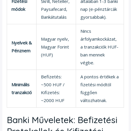
Fizetési
Skrill, Neteller,
általában 1-3 banki
módok
Paysafecard,
nap (e-pénztárcák
Bankátutalás
gyorsabbak).
Nincs
Magyar nyelv,
árfolyamkockázat,
Nyelvek &
Magyar Forint
a tranzakciók HUF-
Pénznem
(HUF)
ban mennek
végbe.
Befizetés:
A pontos értékek a
Minimális
~500 HUF /
fizetési módtól
tranzakció
Kifizetés:
függően
~2000 HUF
változhatnak.
Banki Műveletek: Befizetési