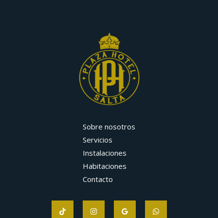
Sobre nosotros
Servicios
Instalaciones
Habitaciones
Contacto