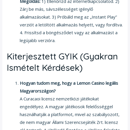
Megoldás:
1) Ellenőrizd az internetkapcsolatod. 2)
Zárj be más, sávszélességet igénylő
alkalmazásokat. 3) Próbáld meg az „Instant Play”
verziót a letöltött alkalmazás helyett, vagy fordítva.
4. Frissítsd a böngésződet vagy az alkalmazást a
legújabb verzióra.
Kiterjesztett GYIK (Gyakran
Ismételt Kérdések)
Hogyan tudom meg, hogy a Lemon Casino legális
Magyarországon?
A Curacaoi licensz nemzetközi játékokat
engedélyez. A magyar játékosok felelősséggel
használhatják a platformot, mivel az szabályozott,
de nem magyar Állami Szerencsejáték Zrt. licensz