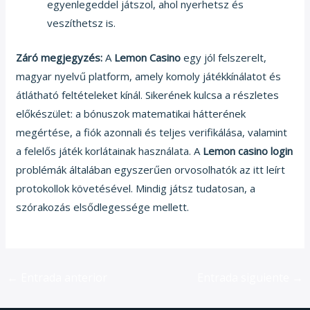
egyenlegeddel játszol, ahol nyerhetsz és
veszíthetsz is.
Záró megjegyzés:
A
Lemon Casino
egy jól felszerelt,
magyar nyelvű platform, amely komoly játékkínálatot és
átlátható feltételeket kínál. Sikerének kulcsa a részletes
előkészület: a bónuszok matematikai hátterének
megértése, a fiók azonnali és teljes verifikálása, valamint
a felelős játék korlátainak használata. A
Lemon casino login
problémák általában egyszerűen orvosolhatók az itt leírt
protokollok követésével. Mindig játsz tudatosan, a
szórakozás elsődlegessége mellett.
←
Entrada anterior
Entrada siguiente
→