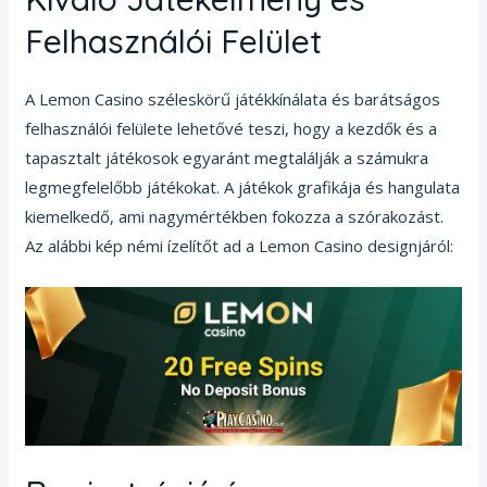
Felhasználói Felület
A Lemon Casino széleskörű játékkínálata és barátságos
felhasználói felülete lehetővé teszi, hogy a kezdők és a
tapasztalt játékosok egyaránt megtalálják a számukra
legmegfelelőbb játékokat. A játékok grafikája és hangulata
kiemelkedő, ami nagymértékben fokozza a szórakozást.
Az alábbi kép némi ízelítőt ad a Lemon Casino designjáról: