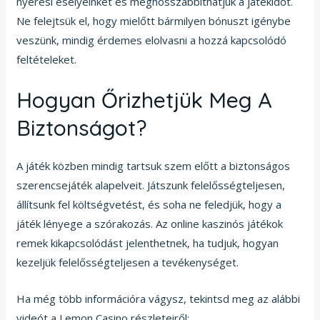
nyerési esélyeinket és meghosszabbíthatjuk a játékidőt.
Ne felejtsük el, hogy mielőtt bármilyen bónuszt igénybe
veszünk, mindig érdemes elolvasni a hozzá kapcsolódó
feltételeket.
Hogyan Őrizhetjük Meg A
Biztonságot?
A játék közben mindig tartsuk szem előtt a biztonságos
szerencsejáték alapelveit. Játszunk felelősségteljesen,
állítsunk fel költségvetést, és soha ne feledjük, hogy a
játék lényege a szórakozás. Az online kaszinós játékok
remek kikapcsolódást jelenthetnek, ha tudjuk, hogyan
kezeljük felelősségteljesen a tevékenységet.
Ha még több információra vágysz, tekintsd meg az alábbi
videót a Lemon Casino részleteiről: