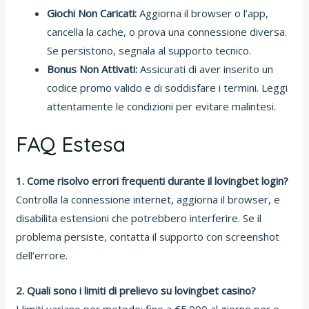
Giochi Non Caricati:
Aggiorna il browser o l’app,
cancella la cache, o prova una connessione diversa.
Se persistono, segnala al supporto tecnico.
Bonus Non Attivati:
Assicurati di aver inserito un
codice promo valido e di soddisfare i termini. Leggi
attentamente le condizioni per evitare malintesi.
FAQ Estesa
1. Come risolvo errori frequenti durante il lovingbet login?
Controlla la connessione internet, aggiorna il browser, e
disabilita estensioni che potrebbero interferire. Se il
problema persiste, contatta il supporto con screenshot
dell’errore.
2. Quali sono i limiti di prelievo su lovingbet casino?