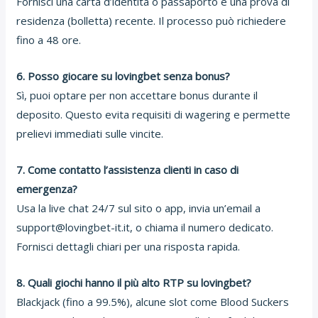
Fornisci una carta d’identità o passaporto e una prova di
residenza (bolletta) recente. Il processo può richiedere
fino a 48 ore.
6. Posso giocare su lovingbet senza bonus?
Sì, puoi optare per non accettare bonus durante il
deposito. Questo evita requisiti di wagering e permette
prelievi immediati sulle vincite.
7. Come contatto l’assistenza clienti in caso di
emergenza?
Usa la live chat 24/7 sul sito o app, invia un’email a
support@lovingbet-it.it, o chiama il numero dedicato.
Fornisci dettagli chiari per una risposta rapida.
8. Quali giochi hanno il più alto RTP su lovingbet?
Blackjack (fino a 99.5%), alcune slot come Blood Suckers