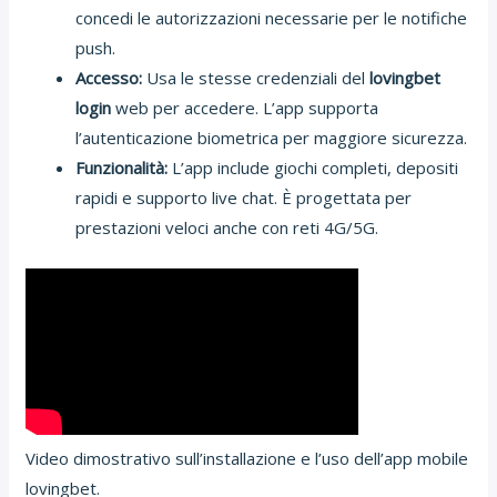
concedi le autorizzazioni necessarie per le notifiche
push.
Accesso:
Usa le stesse credenziali del
lovingbet
login
web per accedere. L’app supporta
l’autenticazione biometrica per maggiore sicurezza.
Funzionalità:
L’app include giochi completi, depositi
rapidi e supporto live chat. È progettata per
prestazioni veloci anche con reti 4G/5G.
Video dimostrativo sull’installazione e l’uso dell’app mobile
lovingbet.