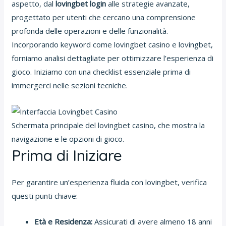
aspetto, dal
lovingbet login
alle strategie avanzate,
progettato per utenti che cercano una comprensione
profonda delle operazioni e delle funzionalità.
Incorporando keyword come lovingbet casino e lovingbet,
forniamo analisi dettagliate per ottimizzare l’esperienza di
gioco. Iniziamo con una checklist essenziale prima di
immergerci nelle sezioni tecniche.
Schermata principale del lovingbet casino, che mostra la
navigazione e le opzioni di gioco.
Prima di Iniziare
Per garantire un’esperienza fluida con lovingbet, verifica
questi punti chiave:
Età e Residenza:
Assicurati di avere almeno 18 anni