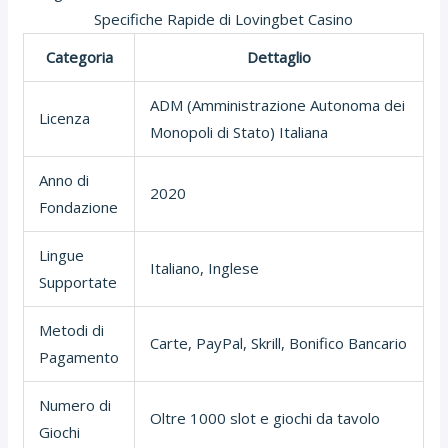
Specifiche Rapide di Lovingbet Casino
Categoria
Dettaglio
ADM (Amministrazione Autonoma dei
Licenza
Monopoli di Stato) Italiana
Anno di
2020
Fondazione
Lingue
Italiano, Inglese
Supportate
Metodi di
Carte, PayPal, Skrill, Bonifico Bancario
Pagamento
Numero di
Oltre 1000 slot e giochi da tavolo
Giochi