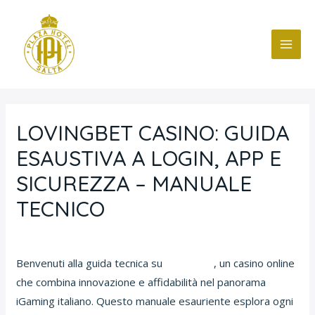
Ir
Navegación
MAI
al
de
ME
contenido
entradas
LOVINGBET CASINO: GUIDA
ESAUSTIVA A LOGIN, APP E
SICUREZZA – MANUALE
TECNICO
/
Blog
/ Por
fcc
Benvenuti alla guida tecnica su
Lovingbet
, un casino online
che combina innovazione e affidabilità nel panorama
iGaming italiano. Questo manuale esauriente esplora ogni