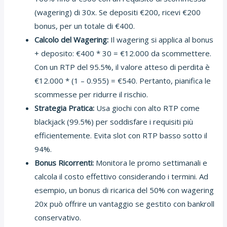
(wagering) di 30x. Se depositi €200, ricevi €200
bonus, per un totale di €400.
Calcolo del Wagering:
Il wagering si applica al bonus
+ deposito: €400 * 30 = €12.000 da scommettere.
Con un RTP del 95.5%, il valore atteso di perdita è
€12.000 * (1 – 0.955) = €540. Pertanto, pianifica le
scommesse per ridurre il rischio.
Strategia Pratica:
Usa giochi con alto RTP come
blackjack (99.5%) per soddisfare i requisiti più
efficientemente. Evita slot con RTP basso sotto il
94%.
Bonus Ricorrenti:
Monitora le promo settimanali e
calcola il costo effettivo considerando i termini. Ad
esempio, un bonus di ricarica del 50% con wagering
20x può offrire un vantaggio se gestito con bankroll
conservativo.