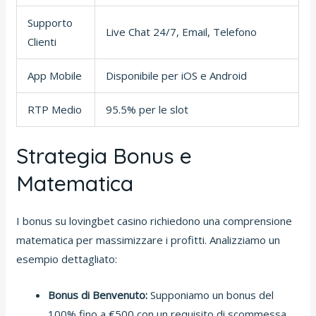
Supporto
Live Chat 24/7, Email, Telefono
Clienti
App Mobile
Disponibile per iOS e Android
RTP Medio
95.5% per le slot
Strategia Bonus e
Matematica
I bonus su lovingbet casino richiedono una comprensione
matematica per massimizzare i profitti. Analizziamo un
esempio dettagliato:
Bonus di Benvenuto:
Supponiamo un bonus del
100% fino a €500 con un requisito di scommessa