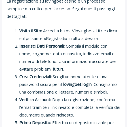
La registrazione su lovingbet casino è un processo
semplice ma critico per l’accesso. Segui questi passaggi
dettagliati:
Visita il Sito:
Accedi a https://lovingbet-it.it/ e clicca
sul pulsante «Registrati» in alto a destra.
Inserisci Dati Personali:
Compila il modulo con
nome, cognome, data di nascita, indirizzo email e
numero di telefono. Usa informazioni accurate per
evitare problemi futuri.
Crea Credenziali:
Scegli un nome utente e una
password sicura per il
lovingbet login
. Consigliamo
una combinazione di lettere, numeri e simboli.
Verifica Account:
Dopo la registrazione, conferma
l’email tramite il link inviato e completa la verifica dei
documenti quando richiesto.
Primo Deposito:
Effettua un deposito iniziale per