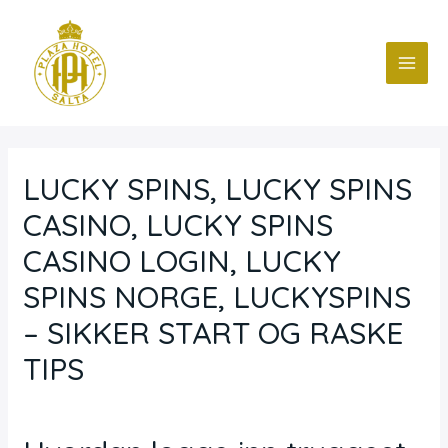
Ir
Navegación
MAI
al
de
ME
contenido
entradas
LUCKY SPINS, LUCKY SPINS
CASINO, LUCKY SPINS
CASINO LOGIN, LUCKY
SPINS NORGE, LUCKYSPINS
– SIKKER START OG RASKE
TIPS
/
Blog
/ Por
fcc