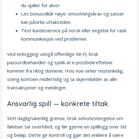
du spiller for alvor.
Les bonusvilkår nøye: omsetningskrav og satser
kan påvirke uttakstiden.
Test kundeservice på norsk eller engelsk for rask
kommunikasjon ved problemer.
Ved innlogging: unngå offentlige Wi‑Fi, bruk
passordbehandler og sjekk at e‑postbekreftelser
kommer fra riktig domene. Hvis noe virker mistenkelig,
steng kontoen midlertidig og ta skjermbilder av alle
transaksjoner og meldinger.
Ansvarlig spill — konkrete tiltak
Sett daglig/ukentlig grense, bruk selvutestengelse om
følelser tar overhånd, og før gjerne en spilllogg over tid
og beløp. Dette gir kontroll og gjør det enklere å være