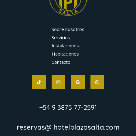
Sobre nosotros
Servicios
Instalaciones
Habitaciones
Contacto
+54 9 3875 77-2591
reservas@ hotelplazasalta.com