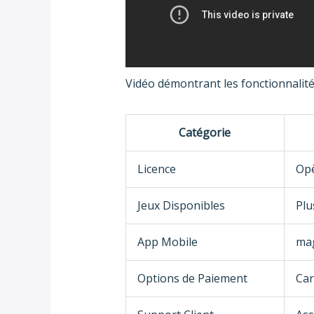
Vidéo démontrant les fonctionnalités
Catégorie
Licence
Opè
Jeux Disponibles
Plu
App Mobile
mag
Options de Paiement
Car