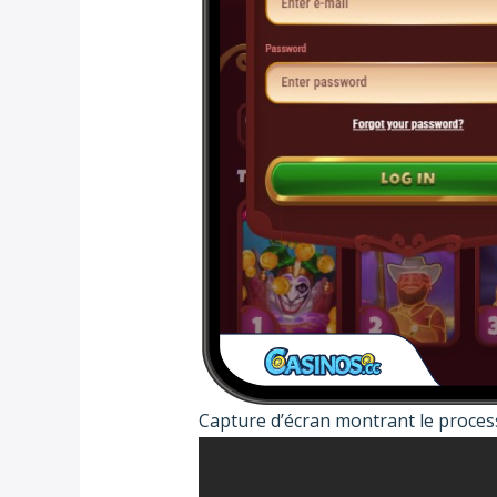
Capture d’écran montrant le processus