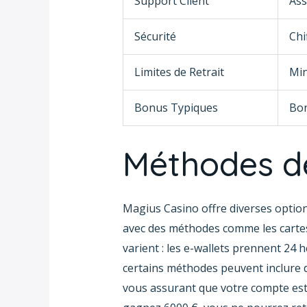
Support Client
Ass
Sécurité
Chi
Limites de Retrait
Min
Bonus Typiques
Bon
Méthodes d
Magius Casino offre diverses optio
avec des méthodes comme les cartes V
varient : les e-wallets prennent 24 h
certains méthodes peuvent inclure d
vous assurant que votre compte est vé