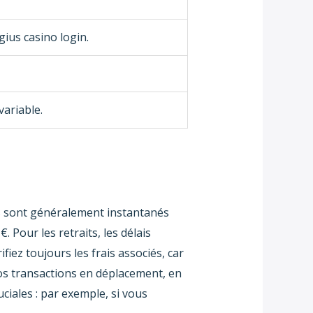
gius casino login.
ariable.
ts sont généralement instantanés
 Pour les retraits, les délais
fiez toujours les frais associés, car
vos transactions en déplacement, en
uciales : par exemple, si vous