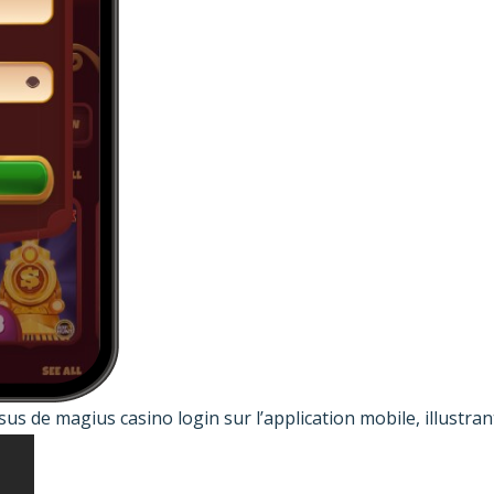
 de magius casino login sur l’application mobile, illustrant l