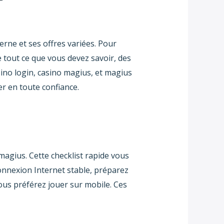
erne et ses offres variées. Pour
re tout ce que vous devez savoir, des
ino login, casino magius, et magius
r en toute confiance.
magius. Cette checklist rapide vous
connexion Internet stable, préparez
vous préférez jouer sur mobile. Ces