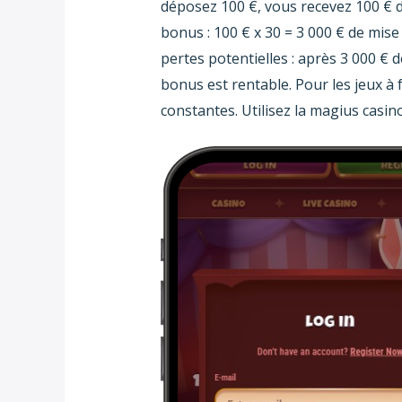
déposez 100 €, vous recevez 100 € de
bonus : 100 € x 30 = 3 000 € de mise
pertes potentielles : après 3 000 € 
bonus est rentable. Pour les jeux à 
constantes. Utilisez la magius casin