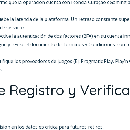
me que la operación cuenta con licencia Curaçao eGaming ac
ebe la latencia de la plataforma. Un retraso constante supe
de servidor.
ctive la autenticación de dos factores (2FA) en su cuenta i
ue y revise el documento de Términos y Condiciones, con f
ifique los proveedores de juegos (Ej: Pragmatic Play, Play’n 
s.
e Registro y Verific
sión en los datos es crítica para futuros retiros.