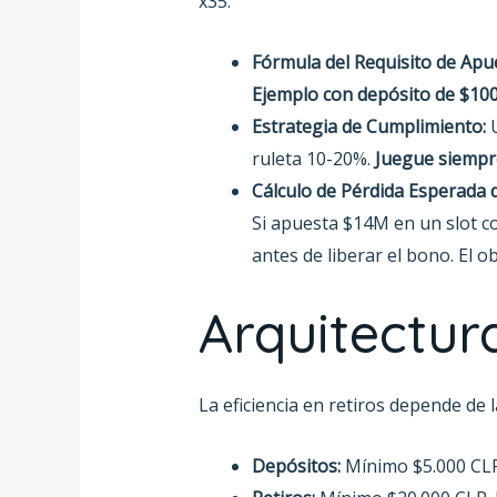
x35.
Fórmula del Requisito de Apue
Ejemplo con depósito de $100
Estrategia de Cumplimiento:
U
ruleta 10-20%.
Juegue siempre
Cálculo de Pérdida Esperada d
Si apuesta $14M en un slot co
antes de liberar el bono. El 
Arquitectur
La eficiencia en retiros depende de 
Depósitos:
Mínimo $5.000 CLP,