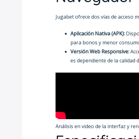
Jugabet ofrece dos vías de acceso mó
Aplicación Nativa (APK):
Dispon
para bonos y menor consumo 
Versión Web Responsive:
Acce
es dependiente de la calidad
Análisis en video de la interfaz y re