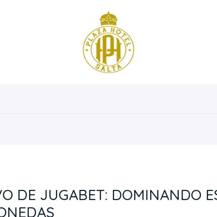
osotros
Servicios
Instalaciones
Habitaciones
VO DE JUGABET: DOMINANDO E
ONEDAS