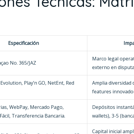
iones Técnicas: Matr
Especificación
Impa
Marco legal opera
açao No. 365/JAZ
externo en disputa
 Evolution, Play’n GO, NetEnt, Red
Amplia diversidad 
features innovado
rias, WebPay, Mercado Pago,
Depósitos instantán
Fácil, Transferencia Bancaria.
wallets), 3-5 (banca
Capital inicial amp