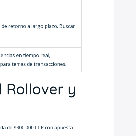
a de retorno a largo plazo. Buscar
dencias en tiempo real,
 para temas de transacciones.
l Rollover y
ida de $300.000 CLP con apuesta