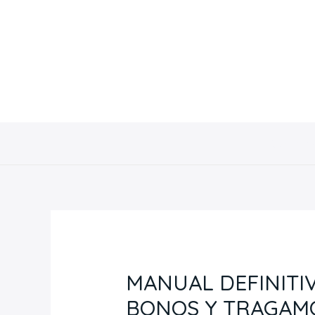
Ir
Navegación
al
de
contenido
entradas
Sobre n
MANUAL DEFINITI
BONOS Y TRAGAM