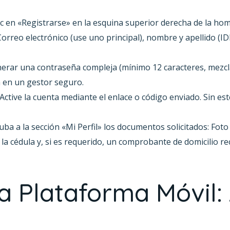
c en «Registrarse» en la esquina superior derecha de la ho
orreo electrónico (use uno principal), nombre y apellido (I
erar una contraseña compleja (mínimo 12 caracteres, mezcl
 en un gestor seguro.
Active la cuenta mediante el enlace o código enviado. Sin e
ba a la sección «Mi Perfil» los documentos solicitados: Fot
o la cédula y, si es requerido, un comprobante de domicilio 
la Plataforma Móvil: