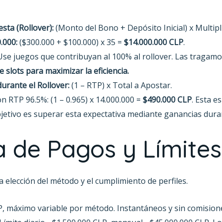
sta (Rollover):
(Monto del Bono + Depósito Inicial) x Multipl
.000:
($300.000 + $100.000) x 35 =
$14.000.000 CLP
.
se juegos que contribuyan al 100% al rollover. Las tragamo
 slots para maximizar la eficiencia.
urante el Rollover:
(1 – RTP) x Total a Apostar.
n RTP 96.5%: (1 – 0.965) x 14.000.000 =
$490.000 CLP
. Esta e
objetivo es superar esta expectativa mediante ganancias dura
a de Pagos y Límite
la elección del método y el cumplimiento de perfiles.
 máximo variable por método. Instantáneos y sin comisiones 