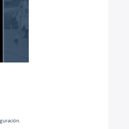
iguración.