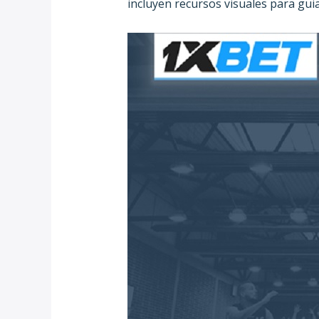
incluyen recursos visuales para guia