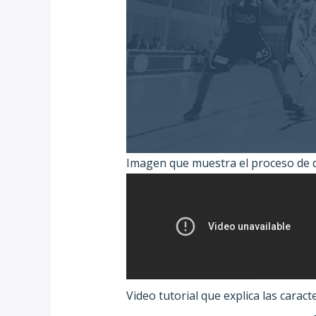
Imagen que muestra el proceso de d
Video tutorial que explica las caract