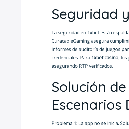
Seguridad y
La seguridad en 1xbet está respalda
Curacao eGaming asegura cumplimie
informes de auditoría de juegos para
credenciales. Para
1xbet casino
, lo
asegurando RTP verificados.
Solución d
Escenarios 
Problema 1: La app no se inicia. Solu