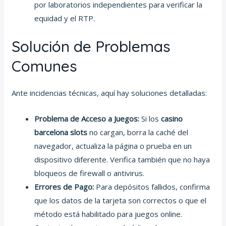
por laboratorios independientes para verificar la
equidad y el RTP.
Solución de Problemas
Comunes
Ante incidencias técnicas, aquí hay soluciones detalladas:
Problema de Acceso a Juegos:
Si los
casino
barcelona slots
no cargan, borra la caché del
navegador, actualiza la página o prueba en un
dispositivo diferente. Verifica también que no haya
bloqueos de firewall o antivirus.
Errores de Pago:
Para depósitos fallidos, confirma
que los datos de la tarjeta son correctos o que el
método está habilitado para juegos online.