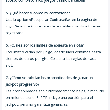
acceso completo a los
juegos casino barcelona
.
5. ¿Qué hacer si olvido mi contraseña?
Usa la opción «Recuperar Contraseña» en la página de
login. Se enviará un enlace de restablecimiento a tu email
registrado.
6. ¿Cuáles son los límites de apuesta en slots?
Los límites varían por juego, desde unos céntimos hasta
cientos de euros por giro. Consulta las reglas de cada
slot.
7. ¿Cómo se calculan las probabilidades de ganar un
jackpot progresivo?
Las probabilidades son extremadamente bajas, a menudo
en millones a uno. El RTP incluye una porción para el
jackpot, pero no garantiza ganancias.