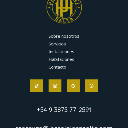
Sobre nosotros
Servicios
Instalaciones
Habitaciones
Contacto
+54 9 3875 77-2591