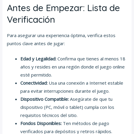
Antes de Empezar: Lista de
Verificación
Para asegurar una experiencia óptima, verifica estos
puntos clave antes de jugar:
Edad y Legalidad:
Confirma que tienes al menos 18
años y resides en una región donde el juego online
esté permitido.
Conectividad:
Usa una conexión a Internet estable
para evitar interrupciones durante el juego.
Dispositivo Compatible:
Asegúrate de que tu
dispositivo (PC, móvil o tablet) cumpla con los
requisitos técnicos del sitio.
Fondos Disponibles:
Ten métodos de pago
verificados para depósitos y retiros rápidos.