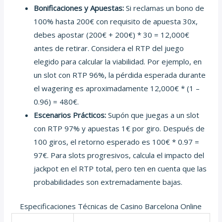
Bonificaciones y Apuestas:
Si reclamas un bono de
100% hasta 200€ con requisito de apuesta 30x,
debes apostar (200€ + 200€) * 30 = 12,000€
antes de retirar. Considera el RTP del juego
elegido para calcular la viabilidad. Por ejemplo, en
un slot con RTP 96%, la pérdida esperada durante
el wagering es aproximadamente 12,000€ * (1 –
0.96) = 480€.
Escenarios Prácticos:
Supón que juegas a un slot
con RTP 97% y apuestas 1€ por giro. Después de
100 giros, el retorno esperado es 100€ * 0.97 =
97€. Para slots progresivos, calcula el impacto del
jackpot en el RTP total, pero ten en cuenta que las
probabilidades son extremadamente bajas.
Especificaciones Técnicas de Casino Barcelona Online