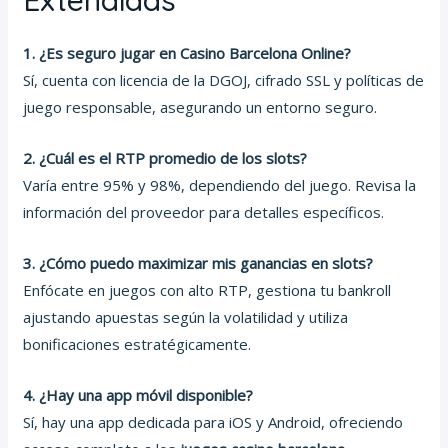
Extendidas
1. ¿Es seguro jugar en Casino Barcelona Online?
Sí, cuenta con licencia de la DGOJ, cifrado SSL y políticas de
juego responsable, asegurando un entorno seguro.
2. ¿Cuál es el RTP promedio de los slots?
Varía entre 95% y 98%, dependiendo del juego. Revisa la
información del proveedor para detalles específicos.
3. ¿Cómo puedo maximizar mis ganancias en slots?
Enfócate en juegos con alto RTP, gestiona tu bankroll
ajustando apuestas según la volatilidad y utiliza
bonificaciones estratégicamente.
4. ¿Hay una app móvil disponible?
Sí, hay una app dedicada para iOS y Android, ofreciendo