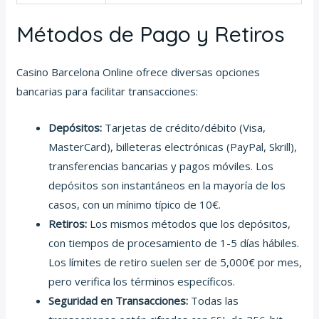
Métodos de Pago y Retiros
Casino Barcelona Online ofrece diversas opciones
bancarias para facilitar transacciones:
Depósitos:
Tarjetas de crédito/débito (Visa,
MasterCard), billeteras electrónicas (PayPal, Skrill),
transferencias bancarias y pagos móviles. Los
depósitos son instantáneos en la mayoría de los
casos, con un mínimo típico de 10€.
Retiros:
Los mismos métodos que los depósitos,
con tiempos de procesamiento de 1-5 días hábiles.
Los límites de retiro suelen ser de 5,000€ por mes,
pero verifica los términos específicos.
Seguridad en Transacciones:
Todas las