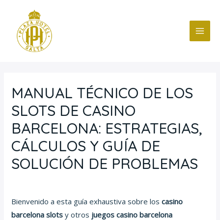
Ir
Navegación
MAI
al
de
ME
contenido
entradas
MANUAL TÉCNICO DE LOS
SLOTS DE CASINO
BARCELONA: ESTRATEGIAS,
CÁLCULOS Y GUÍA DE
SOLUCIÓN DE PROBLEMAS
/
Blog
/ Por
fcc
Bienvenido a esta guía exhaustiva sobre los
casino
barcelona slots
y otros
juegos casino barcelona