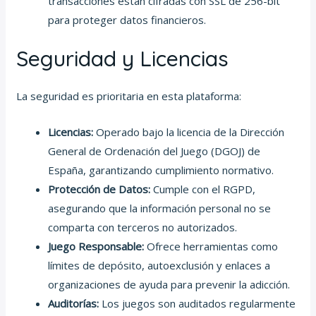
transacciones están cifradas con SSL de 256-bit
para proteger datos financieros.
Seguridad y Licencias
La seguridad es prioritaria en esta plataforma:
Licencias:
Operado bajo la licencia de la Dirección
General de Ordenación del Juego (DGOJ) de
España, garantizando cumplimiento normativo.
Protección de Datos:
Cumple con el RGPD,
asegurando que la información personal no se
comparta con terceros no autorizados.
Juego Responsable:
Ofrece herramientas como
límites de depósito, autoexclusión y enlaces a
organizaciones de ayuda para prevenir la adicción.
Auditorías:
Los juegos son auditados regularmente