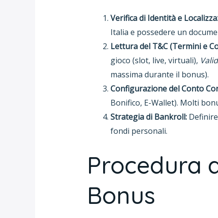
Verifica di Identità e Localizz
Italia e possedere un documen
Lettura del T&C (Termini e Co
gioco (slot, live, virtuali),
Valid
massima durante il bonus).
Configurazione del Conto Cor
Bonifico, E-Wallet). Molti bon
Strategia di Bankroll:
Definire
fondi personali.
Procedura d
Bonus