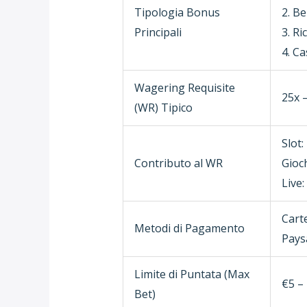
Tipologia Bonus
2. B
Principali
3. Ri
4. C
Wagering Requisite
25x 
(WR) Tipico
Slot
Contributo al WR
Gioc
Live
Carte
Metodi di Pagamento
Pays
Limite di Puntata (Max
€5 –
Bet)