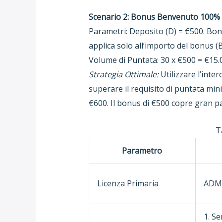
Scenario 2: Bonus Benvenuto 100% f
Parametri: Deposito (D) = €500. Bon
applica solo all’importo del bonus 
Volume di Puntata: 30 x €500 = €15.
Strategia Ottimale:
Utilizzare l’inte
superare il requisito di puntata min
€600. Il bonus di €500 copre gran pa
T
Parametro
Licenza Primaria
ADM (
1. S