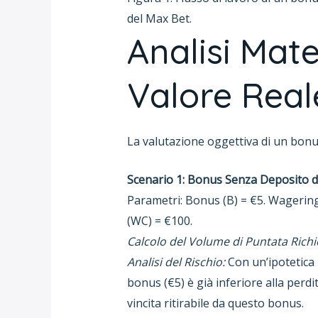
del Max Bet.
Analisi Mat
Valore Real
La valutazione oggettiva di un bonus
Scenario 1: Bonus Senza Deposito d
Parametri: Bonus (B) = €5. Wagering
(WC) = €100.
Calcolo del Volume di Puntata Richi
Analisi del Rischio:
Con un’ipotetica R
bonus (€5) è già inferiore alla perdi
vincita ritirabile da questo bonus.