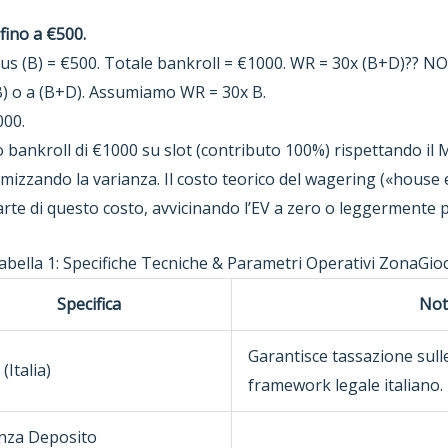
ino a €500.
us (B) = €500. Totale bankroll = €1000. WR = 30x (B+D)?? NO.
(B) o a (B+D). Assumiamo WR = 30x B.
000.
ro bankroll di €1000 su slot (contributo 100%) rispettando il M
imizzando la varianza. Il costo teorico del wagering («house e
rte di questo costo, avvicinando l’EV a zero o leggermente p
abella 1: Specifiche Tecniche & Parametri Operativi ZonaGio
Specifica
Not
Garantisce tassazione sulle
Italia)
framework legale italiano.
enza Deposito