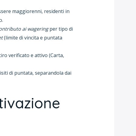
sere maggiorenni, residenti in
o.
ontributo ai wagering
per tipo di
et
(limite di vincita e puntata
o verificato e attivo (Carta,
isiti di puntata, separandola dai
tivazione