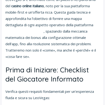
del
casino online italiano
, noto per la sua piattaforma
mobile-first e un’offerta ricca. Questa guida tecnica e
approfondita ha l’obiettivo di fornire una mappa
dettagliata di ogni aspetto operativo della piattaforma
https://leovegas-it.org/
, spaziando dalla meccanica
matematica dei bonus alla configurazione ottimale
dell’app, fino alla risoluzione sistematica dei problemi.
Tratteremo non solo il «come», ma anche il «perché» e il
«cosa fare se».
Prima di Iniziare: Checklist
del Giocatore Informato
Verifica questi requisiti fondamentali per un’esperienza
fluida e sicura su LeoVegas: