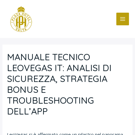
Ir
Navegación
MAI
al
de
ME
contenido
entradas
MANUALE TECNICO
LEOVEGAS IT: ANALISI DI
SICUREZZA, STRATEGIA
BONUS E
TROUBLESHOOTING
DELL’APP
/
Blog
/ Por
fcc
LeoVegas si è affermato come un pilastro nel panorama