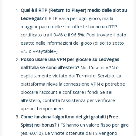
Qual è il RTP (Return to Player) medio delle slot su
LeoVegas?
Il RTP varia per ogni gioco, ma la
maggior parte delle slot offerte hanno un RTP
certificato tra il 94% e il 96.5%. Puoi trovare il dato
esatto nelle informazioni del gioco (di solito sotto
«?» o «Paytable»).
Posso usare una VPN per giocare su LeoVegas
dall’Italia se sono all’estero?
No. L’uso di VPN è
esplicitamente vietato dai Termini di Servizio. La
piattaforma rileva la connessione VPN e potrebbe
bloccare l’account e confiscare i fondi. Se sei
all’estero, contatta l’assistenza per verificare
opzioni temporanee.
Come funziona l’algoritmo dei giri gratuiti (Free
Spins) nei bonus?
I FS hanno un valore fisso per giro
(es. €0.10). Le vincite ottenute dai FS vengono