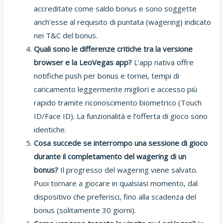
accreditate come saldo bonus e sono soggette
anch’esse al requisito di puntata (wagering) indicato
nei T&C del bonus.
Quali sono le differenze critiche tra la versione
browser e la
LeoVegas app
?
L’app nativa offre
notifiche push per bonus e tornei, tempi di
caricamento leggermente migliori e accesso più
rapido tramite riconoscimento biometrico (Touch
ID/Face ID). La funzionalità e l’offerta di gioco sono
identiche.
Cosa succede se interrompo una sessione di gioco
durante il completamento del wagering di un
bonus?
Il progresso del wagering viene salvato.
Puoi tornare a giocare in qualsiasi momento, dal
dispositivo che preferisci, fino alla scadenza del
bonus (solitamente 30 giorni).