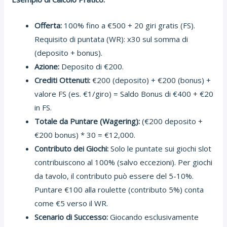
Offerta:
100% fino a €500 + 20 giri gratis (FS).
Requisito di puntata (WR): x30 sul somma di
(deposito + bonus).
Azione:
Deposito di €200.
Crediti Ottenuti:
€200 (deposito) + €200 (bonus) +
valore FS (es. €1/giro) = Saldo Bonus di €400 + €20
in FS.
Totale da Puntare (Wagering):
(€200 deposito +
€200 bonus) * 30 = €12,000.
Contributo dei Giochi:
Solo le puntate sui giochi slot
contribuiscono al 100% (salvo eccezioni). Per giochi
da tavolo, il contributo può essere del 5-10%.
Puntare €100 alla roulette (contributo 5%) conta
come €5 verso il WR.
Scenario di Successo:
Giocando esclusivamente