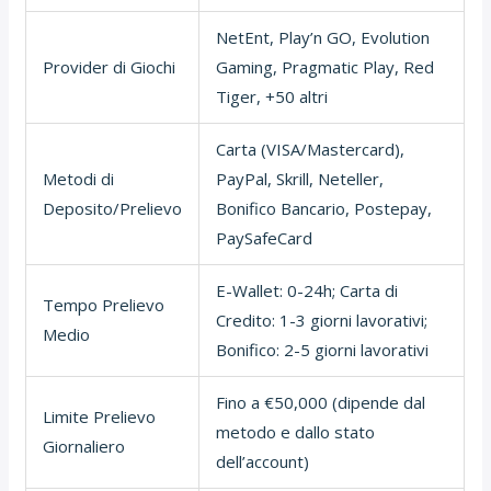
NetEnt, Play’n GO, Evolution
Provider di Giochi
Gaming, Pragmatic Play, Red
Tiger, +50 altri
Carta (VISA/Mastercard),
Metodi di
PayPal, Skrill, Neteller,
Deposito/Prelievo
Bonifico Bancario, Postepay,
PaySafeCard
E-Wallet: 0-24h; Carta di
Tempo Prelievo
Credito: 1-3 giorni lavorativi;
Medio
Bonifico: 2-5 giorni lavorativi
Fino a €50,000 (dipende dal
Limite Prelievo
metodo e dallo stato
Giornaliero
dell’account)