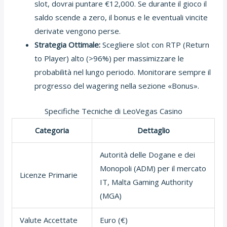
slot, dovrai puntare €12,000. Se durante il gioco il
saldo scende a zero, il bonus e le eventuali vincite
derivate vengono perse.
Strategia Ottimale:
Scegliere slot con RTP (Return
to Player) alto (>96%) per massimizzare le
probabilità nel lungo periodo. Monitorare sempre il
progresso del wagering nella sezione «Bonus».
Specifiche Tecniche di LeoVegas Casino
Categoria
Dettaglio
Autorità delle Dogane e dei
Monopoli (ADM) per il mercato
Licenze Primarie
IT, Malta Gaming Authority
(MGA)
Valute Accettate
Euro (€)