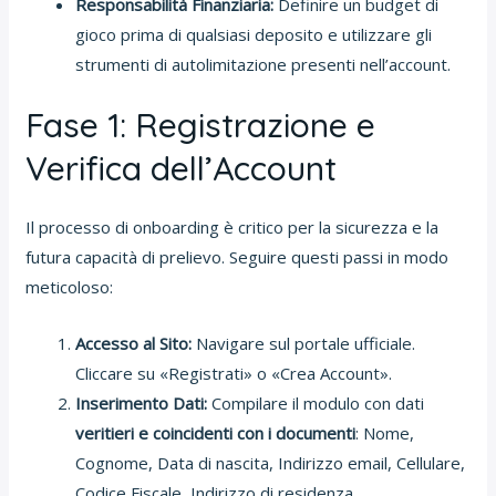
Responsabilità Finanziaria:
Definire un budget di
gioco prima di qualsiasi deposito e utilizzare gli
strumenti di autolimitazione presenti nell’account.
Fase 1: Registrazione e
Verifica dell’Account
Il processo di onboarding è critico per la sicurezza e la
futura capacità di prelievo. Seguire questi passi in modo
meticoloso:
Accesso al Sito:
Navigare sul portale ufficiale.
Cliccare su «Registrati» o «Crea Account».
Inserimento Dati:
Compilare il modulo con dati
veritieri e coincidenti con i documenti
: Nome,
Cognome, Data di nascita, Indirizzo email, Cellulare,
Codice Fiscale, Indirizzo di residenza.