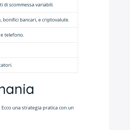
ti di scommessa variabili.
, bonifici bancari, e criptovalute.
 e telefono.
atori.
omania
Ecco una strategia pratica con un