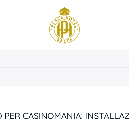
osotros
Servicios
Instalaciones
Habitaciones
PER CASINOMANIA: INSTALLAZI