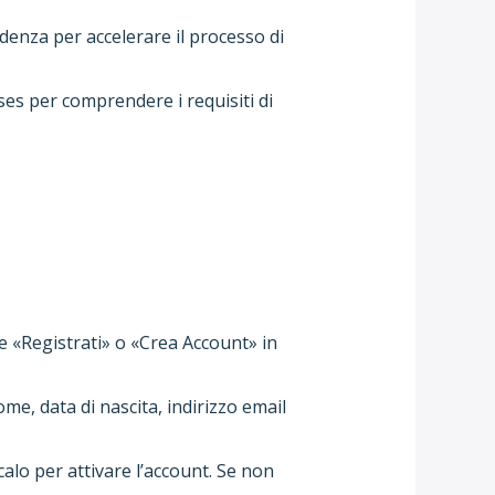
denza per accelerare il processo di
ses per comprendere i requisiti di
e «Registrati» o «Crea Account» in
e, data di nascita, indirizzo email
calo per attivare l’account. Se non