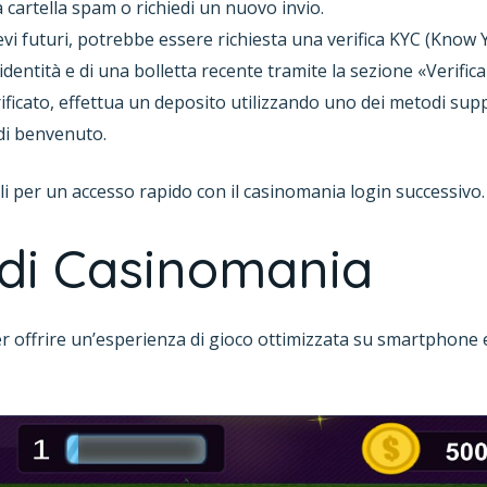
a cartella spam o richiedi un nuovo invio.
evi futuri, potrebbe essere richiesta una verifica KYC (Know
identità e di una bolletta recente tramite la sezione «Verifica
ficato, effettua un deposito utilizzando uno dei metodi suppor
di benvenuto.
i per un accesso rapido con il casinomania login successivo.
di Casinomania
 offrire un’esperienza di gioco ottimizzata su smartphone 