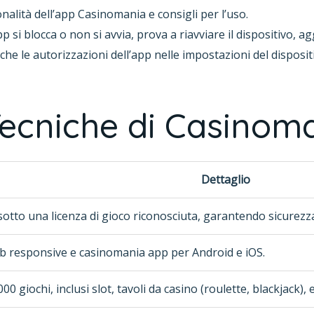
nalità dell’app Casinomania e consigli per l’uso.
pp si blocca o non si avvia, prova a riavviare il dispositivo, a
nche le autorizzazioni dell’app nelle impostazioni del disposit
Tecniche di Casinom
Dettaglio
otto una licenza di gioco riconosciuta, garantendo sicurezza 
b responsive e casinomania app per Android e iOS.
00 giochi, inclusi slot, tavoli da casino (roulette, blackjack), e