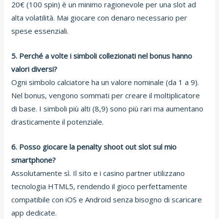
20€ (100 spin) è un minimo ragionevole per una slot ad
alta volatilità. Mai giocare con denaro necessario per
spese essenziali.
5. Perché a volte i simboli collezionati nel bonus hanno
valori diversi?
Ogni simbolo calciatore ha un valore nominale (da 1 a 9).
Nel bonus, vengono sommati per creare il moltiplicatore
di base. I simboli più alti (8,9) sono più rari ma aumentano
drasticamente il potenziale.
6. Posso giocare la penalty shoot out slot sul mio
smartphone?
Assolutamente sì. Il sito e i casino partner utilizzano
tecnologia HTML5, rendendo il gioco perfettamente
compatibile con iOS e Android senza bisogno di scaricare
app dedicate.