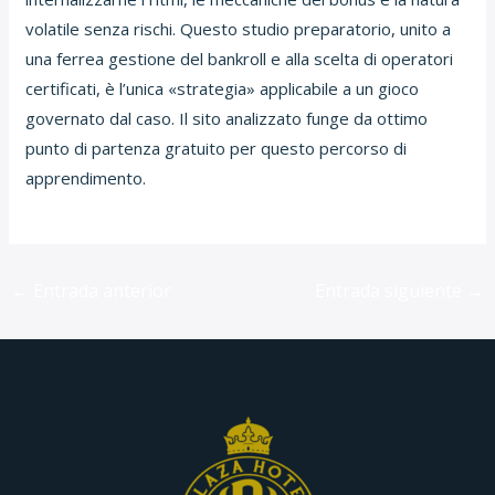
volatile senza rischi. Questo studio preparatorio, unito a
una ferrea gestione del bankroll e alla scelta di operatori
certificati, è l’unica «strategia» applicabile a un gioco
governato dal caso. Il sito analizzato funge da ottimo
punto di partenza gratuito per questo percorso di
apprendimento.
←
Entrada anterior
Entrada siguiente
→