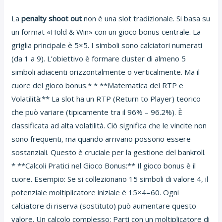
La
penalty shoot out
non è una slot tradizionale. Si basa su
un format «Hold & Win» con un gioco bonus centrale. La
griglia principale è 5×5. I simboli sono calciatori numerati
(da 1 a 9). L’obiettivo è formare cluster di almeno 5
simboli adiacenti orizzontalmente o verticalmente. Ma il
cuore del gioco bonus.* * **Matematica del RTP e
Volatilità:** La slot ha un RTP (Return to Player) teorico
che può variare (tipicamente tra il 96% – 96.2%). È
classificata ad alta volatilità. Ciò significa che le vincite non
sono frequenti, ma quando arrivano possono essere
sostanziali. Questo è cruciale per la gestione del bankroll.
* **Calcoli Pratici nel Gioco Bonus:** Il gioco bonus è il
cuore. Esempio: Se si collezionano 15 simboli di valore 4, il
potenziale moltiplicatore iniziale è 15×4=60. Ogni
calciatore di riserva (sostituto) può aumentare questo
valore. Un calcolo complesso: Parti con un moltiplicatore di