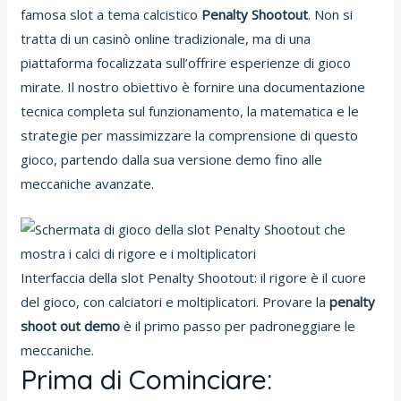
famosa slot a tema calcistico
Penalty Shootout
. Non si
tratta di un casinò online tradizionale, ma di una
piattaforma focalizzata sull’offrire esperienze di gioco
mirate. Il nostro obiettivo è fornire una documentazione
tecnica completa sul funzionamento, la matematica e le
strategie per massimizzare la comprensione di questo
gioco, partendo dalla sua versione demo fino alle
meccaniche avanzate.
Interfaccia della slot Penalty Shootout: il rigore è il cuore
del gioco, con calciatori e moltiplicatori. Provare la
penalty
shoot out demo
è il primo passo per padroneggiare le
meccaniche.
Prima di Cominciare: