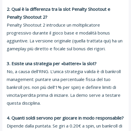
2. Qual è la differenza tra la slot Penalty Shootout e
Penalty Shootout 2?
Penalty Shootout 2 introduce un moltiplicatore
progressivo durante il gioco base e modalità bonus
aggiuntive. La versione originale (quella trattata qui) ha un
gameplay più diretto e focale sul bonus dei rigori.
3. Esiste una strategia per «battere» la slot?
No, a causa dell’RNG. L’unica strategia valida è di bankroll
management: puntare una percentuale fissa del tuo
bankroll (es. non più dell’1% per spin) e definire limiti di
vincita/perdita prima di iniziare. La demo serve a testare
questa disciplina.
4. Quanti soldi servono per giocare in modo responsabile?
Dipende dalla puntata. Se giri a 0.20€ a spin, un bankroll di