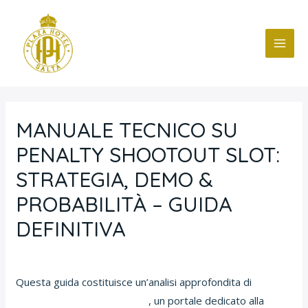
Ir
Navegación
MAI
al
de
ME
contenido
entradas
MANUALE TECNICO SU
PENALTY SHOOTOUT SLOT:
STRATEGIA, DEMO &
PROBABILITÀ – GUIDA
DEFINITIVA
/
Blog
/ Por
fcc
Questa guida costituisce un’analisi approfondita di
https://penaltyshootout1.it/
, un portale dedicato alla