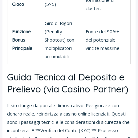
formazione di
Gioco
(5×5)
cluster.
Giro di Rigori
Funzione
(Penalty
Fonte del 90%+
Bonus
Shootout) con
del potenziale
Principale
moltiplicatori
vincite massime.
accumulabili
Guida Tecnica al Deposito e
Prelievo (via Casino Partner)
Il sito funge da portale dimostrativo. Per giocare con
denaro reale, reindirizza a casino online licenziati. Questi
sono i passaggi tecnici e le considerazioni di sicurezza che
incontrerai: * **Verifica del Conto (KYC):** Processo