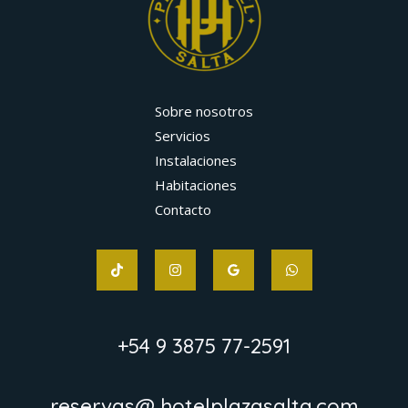
Sobre nosotros
Servicios
Instalaciones
Habitaciones
Contacto
+54 9 3875 77-2591
reservas@ hotelplazasalta.com