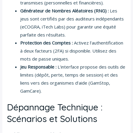
transmises (personnelles et financières).
Générateur de Nombres Aléatoires (RNG) :
Les
jeus sont certifiés par des auditeurs indépendants
(eCOGRA, iTech Labs) pour garantir une équité
parfaite des résultats.
Protection des Comptes :
Activez l’authentification
à deux facteurs (2FA) si disponible. Utilisez des
mots de passe uniques.
Jeu Responsable :
L’interface propose des outils de
limites (dépôt, perte, temps de session) et des
liens vers des organismes d’aide (GamStop,
GamCare).
Dépannage Technique :
Scénarios et Solutions