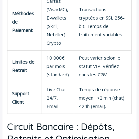
Cartes
(Visa/MC),
Transactions
Méthodes
E-wallets
cryptées en SSL 256-
de
(Skrill,
bit. Temps de
Paiement
Neteller),
traitement variables.
Crypto
10 000€
Peut varier selon le
Limites de
par mois
statut VIP. Vérifiez
Retrait
(standard)
dans les CGV.
Live Chat
Temps de réponse
Support
24/7,
moyen : <2 min (chat),
Client
Email
<24h (email).
Circuit Bancaire : Dépôts,
Retraits et Optimisation