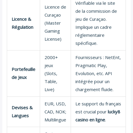
Vérifiable via le site
Licence de
de la commission de
Curaçao
Licence &
jeu de Curaçao.
(Master
Régulation
Implique un cadre
Gaming
réglementaire
License)
spécifique.
2000+
Fournisseurs : NetEnt,
jeux
Pragmatic Play,
Portefeuille
(Slots,
Evolution, etc. API
de Jeux
Table,
intégrée pour un
Live)
chargement fluide.
EUR, USD,
Le support du français
Devises &
CAD, NOK;
est crucial pour
lucky8
Langues
Multilingue
casino en ligne
.