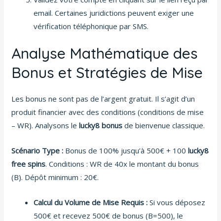
email. Certaines juridictions peuvent exiger une
vérification téléphonique par SMS.
Analyse Mathématique des
Bonus et Stratégies de Mise
Les bonus ne sont pas de l’argent gratuit. Il s’agit d’un
produit financier avec des conditions (conditions de mise
– WR). Analysons le
lucky8 bonus
de bienvenue classique.
Scénario Type :
Bonus de 100% jusqu’à 500€ + 100
lucky8
free spins
. Conditions : WR de 40x le montant du bonus
(B). Dépôt minimum : 20€.
Calcul du Volume de Mise Requis :
Si vous déposez
500€ et recevez 500€ de bonus (B=500), le