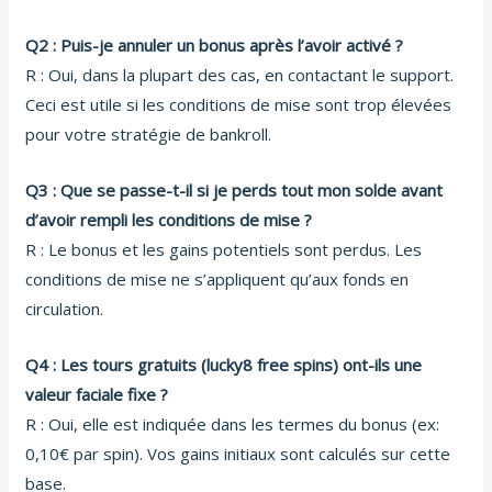
Q2 : Puis-je annuler un bonus après l’avoir activé ?
R : Oui, dans la plupart des cas, en contactant le support.
Ceci est utile si les conditions de mise sont trop élevées
pour votre stratégie de bankroll.
Q3 : Que se passe-t-il si je perds tout mon solde avant
d’avoir rempli les conditions de mise ?
R : Le bonus et les gains potentiels sont perdus. Les
conditions de mise ne s’appliquent qu’aux fonds en
circulation.
Q4 : Les tours gratuits (
lucky8 free spins
) ont-ils une
valeur faciale fixe ?
R : Oui, elle est indiquée dans les termes du bonus (ex:
0,10€ par spin). Vos gains initiaux sont calculés sur cette
base.