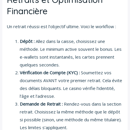
Financière
Un retrait réussi est l’objectif ultime. Voici le workflow :
Dépôt :
Allez dans la caisse, choisissez une
méthode. Le minimum active souvent le bonus. Les
e-wallets sont instantanés, les cartes prennent
quelques secondes.
Vérification de Compte (KYC) :
Soumettez vos
documents AVANT votre premier retrait. Cela évite
des délais bloquants. Le casino vérifie l’identité,
l’âge et l’adresse.
Demande de Retrait :
Rendez-vous dans la section
retrait. Choisissez la même méthode que le dépôt
si possible (sinon, une méthode du même titulaire).
Les limites s’appliquent.