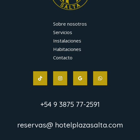
Sobre nosotros
Servicios
Instalaciones
Habitaciones
Contacto
+54 9 3875 77-2591
reservas@ hotelplazasalta.com