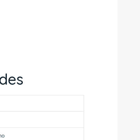
ides
ino