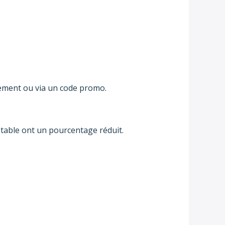
quement ou via un code promo.
e table ont un pourcentage réduit.