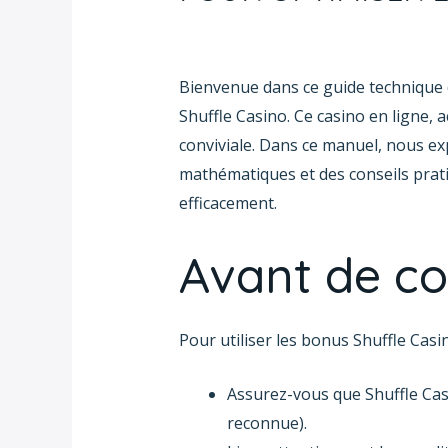
/
Blog
/ Por
fcc
Bienvenue dans ce guide technique
Shuffle Casino. Ce casino en ligne, 
conviviale. Dans ce manuel, nous exp
mathématiques et des conseils prat
efficacement.
Avant de co
Pour utiliser les bonus Shuffle Casin
Assurez-vous que Shuffle Casi
reconnue).