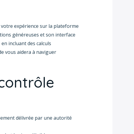
 votre expérience sur la plateforme
motions généreuses et son interface
 en incluant des calculs
de vous aidera à naviguer
contrôle
alement délivrée par une autorité