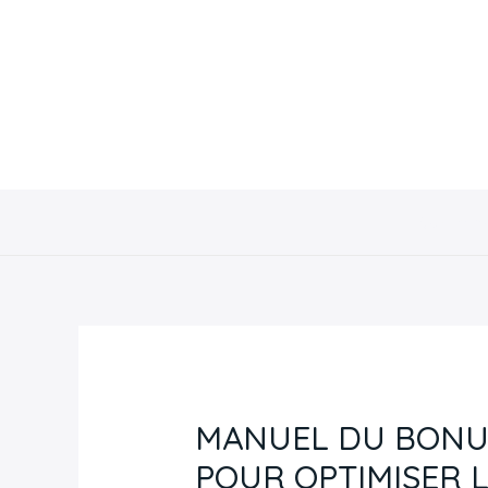
Ir
Navegación
al
de
contenido
entradas
Sobre n
MANUEL DU BONUS
POUR OPTIMISER L