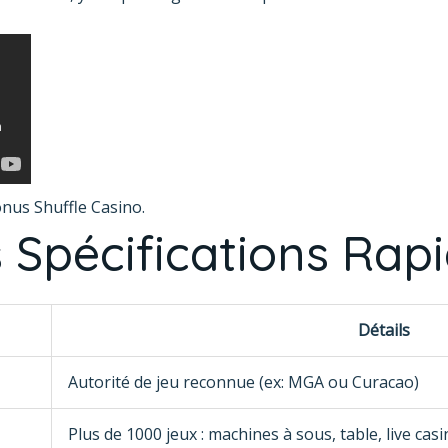
bonus Shuffle Casino.
 Spécifications Rap
Détails
Autorité de jeu reconnue (ex: MGA ou Curacao)
Plus de 1000 jeux : machines à sous, table, live cas