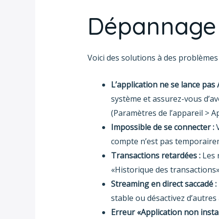
Dépannage 
Voici des solutions à des problèmes 
L’application ne se lance pas 
système et assurez-vous d’avoi
(Paramètres de l’appareil > Ap
Impossible de se connecter :
V
compte n’est pas temporairem
Transactions retardées :
Les r
«Historique des transactions».
Streaming en direct saccadé :
stable ou désactivez d’autre
Erreur «Application non instal