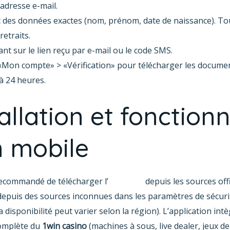
adresse e-mail.
 des données exactes (nom, prénom, date de naissance). Tout
retraits.
nt sur le lien reçu par e-mail ou le code SMS.
«Mon compte» > «Vérification» pour télécharger les documen
à 24 heures.
allation et fonctionn
n mobile
 recommandé de télécharger l’
1win app
depuis les sources offic
 depuis des sources inconnues dans les paramètres de sécurit
 disponibilité peut varier selon la région). L’application int
 complète du
1win casino
(machines à sous, live dealer, jeux de