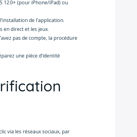
S 12.0+ (pour iPhone/iPad) ou
nstallation de l’application.
en direct et les jeux.
n’avez pas de compte, la procédure
réparez une pièce d’identité
rification
ic via les réseaux sociaux, par