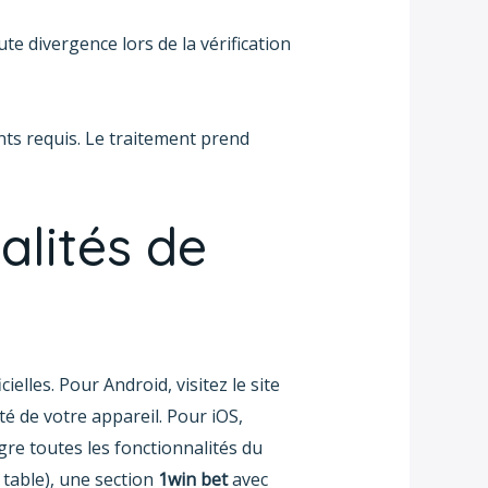
e divergence lors de la vérification
ts requis. Le traitement prend
alités de
ielles. Pour Android, visitez le site
é de votre appareil. Pour iOS,
ègre toutes les fonctionnalités du
 table), une section
1win bet
avec