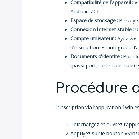
Compatibilité de l’appareil :
Vé
Android 7.0+.
Espace de stockage :
Prévoyez 
Connexion Internet stable :
Un
Compte utilisateur :
Ayez vos 
d’inscription est intégrée à l’
Documents d’identité :
Pour le
(passeport, carte nationale) et
Procédure d’
L’inscription via l’application 1win 
Téléchargez et ouvrez l’applica
Appuyez sur le bouton «S’inscr