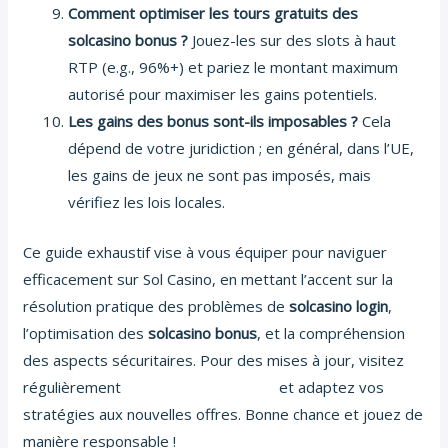
Comment optimiser les tours gratuits des
solcasino bonus ?
Jouez-les sur des slots à haut
RTP (e.g., 96%+) et pariez le montant maximum
autorisé pour maximiser les gains potentiels.
Les gains des bonus sont-ils imposables ?
Cela
dépend de votre juridiction ; en général, dans l’UE,
les gains de jeux ne sont pas imposés, mais
vérifiez les lois locales.
Ce guide exhaustif vise à vous équiper pour naviguer
efficacement sur Sol Casino, en mettant l’accent sur la
résolution pratique des problèmes de
solcasino login
,
l’optimisation des
solcasino bonus
, et la compréhension
des aspects sécuritaires. Pour des mises à jour, visitez
régulièrement
https://sol-casino.biz/
et adaptez vos
stratégies aux nouvelles offres. Bonne chance et jouez de
manière responsable !