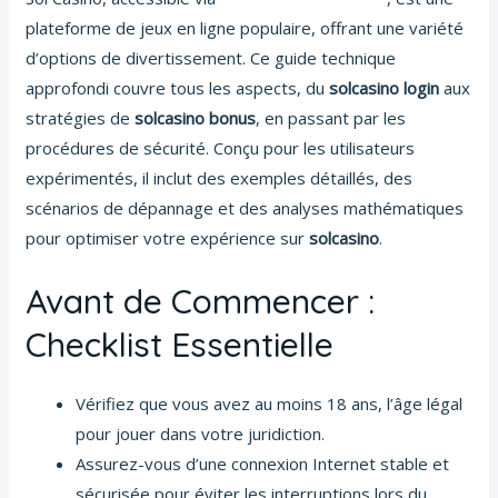
plateforme de jeux en ligne populaire, offrant une variété
d’options de divertissement. Ce guide technique
approfondi couvre tous les aspects, du
solcasino login
aux
stratégies de
solcasino bonus
, en passant par les
procédures de sécurité. Conçu pour les utilisateurs
expérimentés, il inclut des exemples détaillés, des
scénarios de dépannage et des analyses mathématiques
pour optimiser votre expérience sur
solcasino
.
Avant de Commencer :
Checklist Essentielle
Vérifiez que vous avez au moins 18 ans, l’âge légal
pour jouer dans votre juridiction.
Assurez-vous d’une connexion Internet stable et
sécurisée pour éviter les interruptions lors du