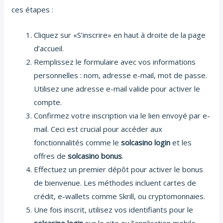
ces étapes :
Cliquez sur «S’inscrire» en haut à droite de la page
d’accueil.
Remplissez le formulaire avec vos informations
personnelles : nom, adresse e-mail, mot de passe.
Utilisez une adresse e-mail valide pour activer le
compte.
Confirmez votre inscription via le lien envoyé par e-
mail. Ceci est crucial pour accéder aux
fonctionnalités comme le
solcasino login
et les
offres de
solcasino bonus
.
Effectuez un premier dépôt pour activer le bonus
de bienvenue. Les méthodes incluent cartes de
crédit, e-wallets comme Skrill, ou cryptomonnaies.
Une fois inscrit, utilisez vos identifiants pour le