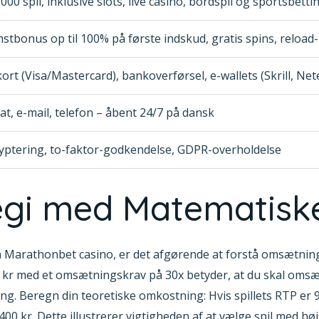
000 spil, inklusive slots, live casino, bordspil og sportsbetti
stbonus op til 100% på første indskud, gratis spins, reloa
ort (Visa/Mastercard), bankoverførsel, e-wallets (Skrill, Net
hat, e-mail, telefon – åbent 24/7 på dansk
yptering, to-faktor-godkendelse, GDPR-overholdelse
egi med Matematisk
på Marathonbet casino, er det afgørende at forstå omsætnin
 kr med et omsætningskrav på 30x betyder, at du skal omsæt
ling. Beregn din teoretiske omkostning: Hvis spillets RTP er 
.400 kr. Dette illustrerer vigtigheden af at vælge spil med h