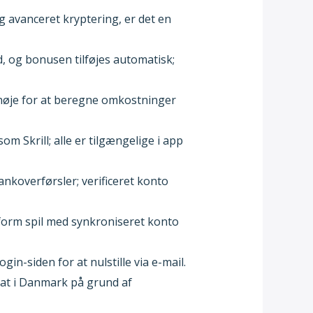
g avanceret kryptering, er det en
d, og bonusen tilføjes automatisk;
e nøje for at beregne omkostninger
m Skrill; alle er tilgængelige i app
ankoverførsler; verificeret konto
form spil med synkroniseret konto
n-siden for at nulstille via e-mail.
sat i Danmark på grund af