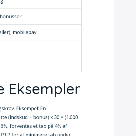
ng
d-bonusser
eller), mobilepay
e Eksempler
gskrav. Eksempel: En
te (indskud + bonus) x 30 = (1.000
96%, forventes et tab på 4% af
øj RTP for at minimere tab under