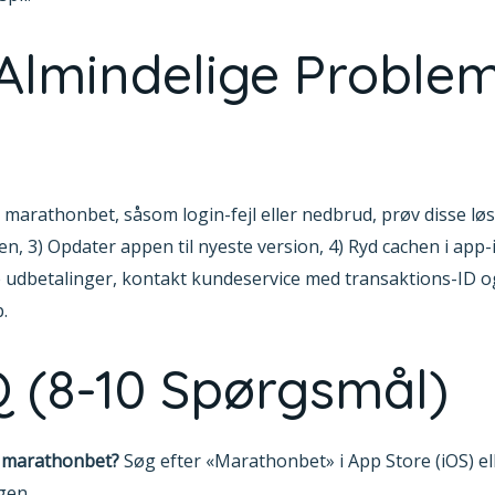
: Almindelige Proble
arathonbet, såsom login-fejl eller nedbrud, prøv disse løs
n, 3) Opdater appen til nyeste version, 4) Ryd cachen i app-i
e udbetalinger, kontakt kundeservice med transaktions-ID 
.
 (8-10 Spørgsmål)
 marathonbet?
Søg efter «Marathonbet» i App Store (iOS) el
gen.