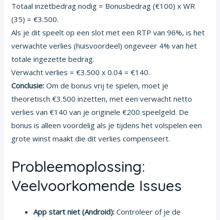
Totaal inzetbedrag nodig = Bonusbedrag (€100) x WR
(35) = €3.500.
Als je dit speelt op een slot met een RTP van 96%, is het
verwachte verlies (huisvoordeel) ongeveer 4% van het
totale ingezette bedrag.
Verwacht verlies = €3.500 x 0.04 = €140.
Conclusie:
Om de bonus vrij te spelen, moet je
theoretisch €3.500 inzetten, met een verwacht netto
verlies van €140 van je originele €200 speelgeld. De
bonus is alleen voordelig als je tijdens het volspelen een
grote winst maakt die dit verlies compenseert.
Probleemoplossing:
Veelvoorkomende Issues
App start niet (Android):
Controleer of je de