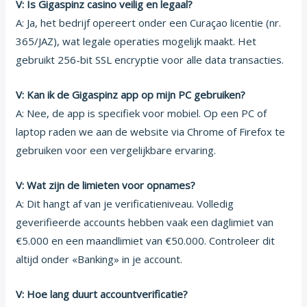
V: Is Gigaspinz casino veilig en legaal?
A: Ja, het bedrijf opereert onder een Curaçao licentie (nr.
365/JAZ), wat legale operaties mogelijk maakt. Het
gebruikt 256-bit SSL encryptie voor alle data transacties.
V: Kan ik de Gigaspinz app op mijn PC gebruiken?
A: Nee, de app is specifiek voor mobiel. Op een PC of
laptop raden we aan de website via Chrome of Firefox te
gebruiken voor een vergelijkbare ervaring.
V: Wat zijn de limieten voor opnames?
A: Dit hangt af van je verificatieniveau. Volledig
geverifieerde accounts hebben vaak een daglimiet van
€5.000 en een maandlimiet van €50.000. Controleer dit
altijd onder «Banking» in je account.
V: Hoe lang duurt accountverificatie?