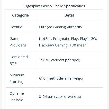
Gigaspinz Casino: Snelle Specificaties
Categorie
Detail
Licentie
Curaçao Gaming Authority
Game
NetEnt, Pragmatic Play, Play’n GO,
Providers
Hacksaw Gaming, +30 meer
Gemiddeld
~96% (varieert per spel)
RTP
Minimum
€10 (methode-afhankelijk)
Storting
Opname
0-24 uur (voor e-wallets)
Snelheid