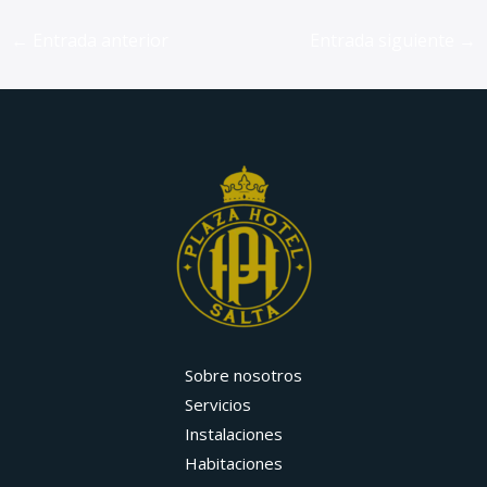
←
Entrada anterior
Entrada siguiente
→
Sobre nosotros
Servicios
Instalaciones
Habitaciones