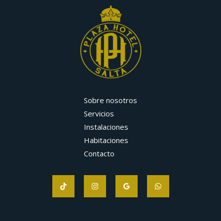
Sobre nosotros
Servicios
Instalaciones
Habitaciones
Contacto