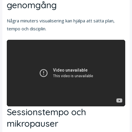
genomgång
Några minuters visualisering kan hjälpa att sätta plan,
tempo och disciplin.
Sessionstempo och
mikropauser