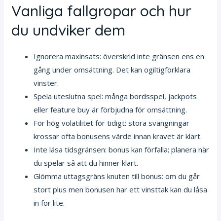
Vanliga fallgropar och hur
du undviker dem
Ignorera maxinsats: överskrid inte gränsen ens en
gång under omsättning. Det kan ogiltigförklara
vinster.
Spela uteslutna spel: många bordsspel, jackpots
eller feature buy är förbjudna för omsättning.
För hög volatilitet för tidigt: stora svängningar
krossar ofta bonusens värde innan kravet är klart.
Inte läsa tidsgränsen: bonus kan förfalla; planera när
du spelar så att du hinner klart.
Glömma uttagsgräns knuten till bonus: om du går
stort plus men bonusen har ett vinsttak kan du låsa
in för lite.