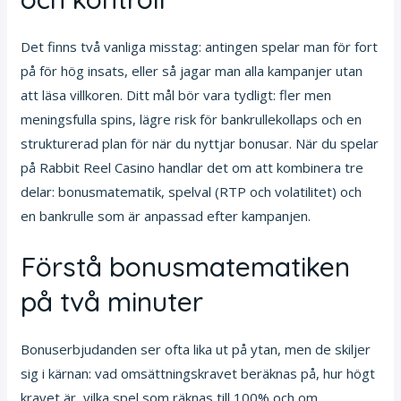
Det finns två vanliga misstag: antingen spelar man för fort
på för hög insats, eller så jagar man alla kampanjer utan
att läsa villkoren. Ditt mål bör vara tydligt: fler men
meningsfulla spins, lägre risk för bankrullekollaps och en
strukturerad plan för när du nyttjar bonusar. När du spelar
på Rabbit Reel Casino handlar det om att kombinera tre
delar: bonusmatematik, spelval (RTP och volatilitet) och
en bankrulle som är anpassad efter kampanjen.
Förstå bonusmatematiken
på två minuter
Bonuserbjudanden ser ofta lika ut på ytan, men de skiljer
sig i kärnan: vad omsättningskravet beräknas på, hur högt
kravet är, vilka spel som räknas till 100% och om