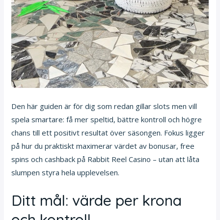
Den här guiden är för dig som redan gillar slots men vill
spela smartare: få mer speltid, bättre kontroll och högre
chans till ett positivt resultat över säsongen. Fokus ligger
på hur du praktiskt maximerar värdet av bonusar, free
spins och cashback på Rabbit Reel Casino – utan att låta
slumpen styra hela upplevelsen.
Ditt mål: värde per krona
och kontroll