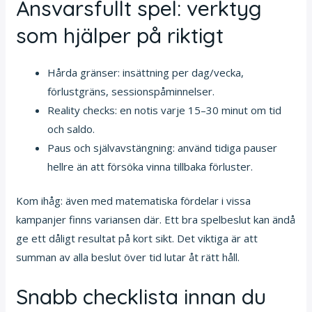
Ansvarsfullt spel: verktyg
som hjälper på riktigt
Hårda gränser: insättning per dag/vecka,
förlustgräns, sessionspåminnelser.
Reality checks: en notis varje 15–30 minut om tid
och saldo.
Paus och självavstängning: använd tidiga pauser
hellre än att försöka vinna tillbaka förluster.
Kom ihåg: även med matematiska fördelar i vissa
kampanjer finns variansen där. Ett bra spelbeslut kan ändå
ge ett dåligt resultat på kort sikt. Det viktiga är att
summan av alla beslut över tid lutar åt rätt håll.
Snabb checklista innan du