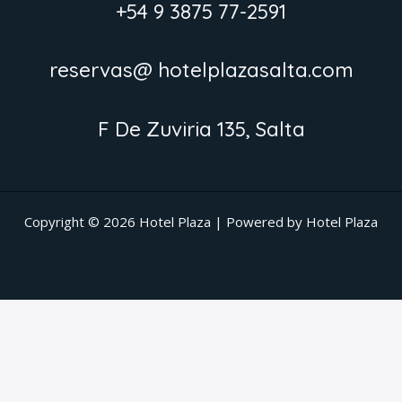
+54 9 3875 77-2591
reservas@ hotelplazasalta.com
F De Zuviria 135, Salta
Copyright © 2026 Hotel Plaza | Powered by Hotel Plaza