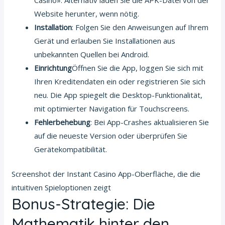
Website herunter, wenn nötig.
Installation
: Folgen Sie den Anweisungen auf Ihrem
Gerät und erlauben Sie Installationen aus
unbekannten Quellen bei Android.
Einrichtung
Öffnen Sie die App, loggen Sie sich mit
Ihren Kreditendaten ein oder registrieren Sie sich
neu. Die App spiegelt die Desktop-Funktionalität,
mit optimierter Navigation für Touchscreens.
Fehlerbehebung
: Bei App-Crashes aktualisieren Sie
auf die neueste Version oder überprüfen Sie
Gerätekompatibilität.
Screenshot der Instant Casino App-Oberfläche, die die
intuitiven Spieloptionen zeigt
Bonus-Strategie: Die
Mathematik hinter den