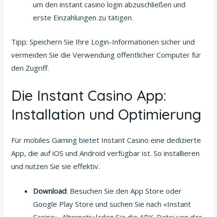
um den instant casino login abzuschließen und
erste Einzahlungen zu tätigen.
Tipp: Speichern Sie Ihre Login-Informationen sicher und
vermeiden Sie die Verwendung öffentlicher Computer für
den Zugriff.
Die Instant Casino App:
Installation und Optimierung
Für mobiles Gaming bietet Instant Casino eine dedizierte
App, die auf iOS und Android verfügbar ist. So installieren
und nutzen Sie sie effektiv.
Download
: Besuchen Sie den App Store oder
Google Play Store und suchen Sie nach «Instant
Casino». Alternativ laden Sie die APK-Datei von der