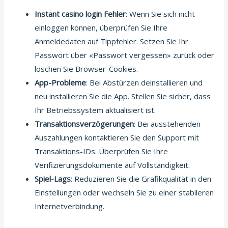
Instant casino login Fehler
: Wenn Sie sich nicht
einloggen können, überprüfen Sie Ihre
Anmeldedaten auf Tippfehler. Setzen Sie Ihr
Passwort über «Passwort vergessen» zurück oder
löschen Sie Browser-Cookies.
App-Probleme
: Bei Abstürzen deinstallieren und
neu installieren Sie die App. Stellen Sie sicher, dass
Ihr Betriebssystem aktualisiert ist.
Transaktionsverzögerungen
: Bei ausstehenden
Auszahlungen kontaktieren Sie den Support mit
Transaktions-IDs. Überprüfen Sie Ihre
Verifizierungsdokumente auf Vollständigkeit.
Spiel-Lags
: Reduzieren Sie die Grafikqualität in den
Einstellungen oder wechseln Sie zu einer stabileren
Internetverbindung.