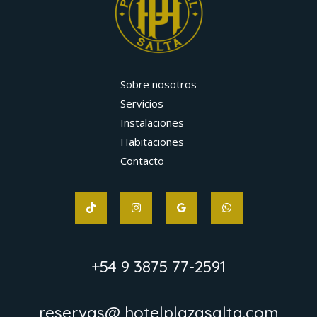
Sobre nosotros
Servicios
Instalaciones
Habitaciones
Contacto
+54 9 3875 77-2591
reservas@ hotelplazasalta.com