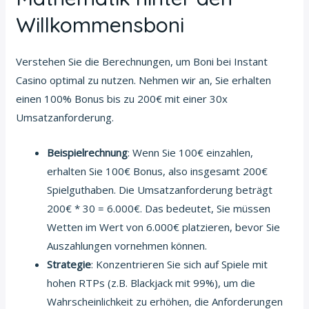
Willkommensboni
Verstehen Sie die Berechnungen, um Boni bei Instant
Casino optimal zu nutzen. Nehmen wir an, Sie erhalten
einen 100% Bonus bis zu 200€ mit einer 30x
Umsatzanforderung.
Beispielrechnung
: Wenn Sie 100€ einzahlen,
erhalten Sie 100€ Bonus, also insgesamt 200€
Spielguthaben. Die Umsatzanforderung beträgt
200€ * 30 = 6.000€. Das bedeutet, Sie müssen
Wetten im Wert von 6.000€ platzieren, bevor Sie
Auszahlungen vornehmen können.
Strategie
: Konzentrieren Sie sich auf Spiele mit
hohen RTPs (z.B. Blackjack mit 99%), um die
Wahrscheinlichkeit zu erhöhen, die Anforderungen