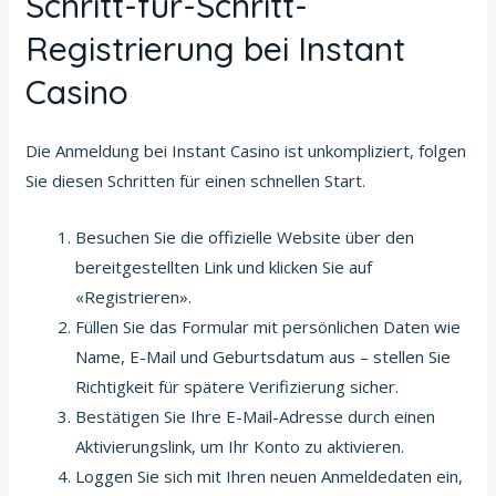
Schritt-für-Schritt-
Registrierung bei Instant
Casino
Die Anmeldung bei Instant Casino ist unkompliziert, folgen
Sie diesen Schritten für einen schnellen Start.
Besuchen Sie die offizielle Website über den
bereitgestellten Link und klicken Sie auf
«Registrieren».
Füllen Sie das Formular mit persönlichen Daten wie
Name, E-Mail und Geburtsdatum aus – stellen Sie
Richtigkeit für spätere Verifizierung sicher.
Bestätigen Sie Ihre E-Mail-Adresse durch einen
Aktivierungslink, um Ihr Konto zu aktivieren.
Loggen Sie sich mit Ihren neuen Anmeldedaten ein,