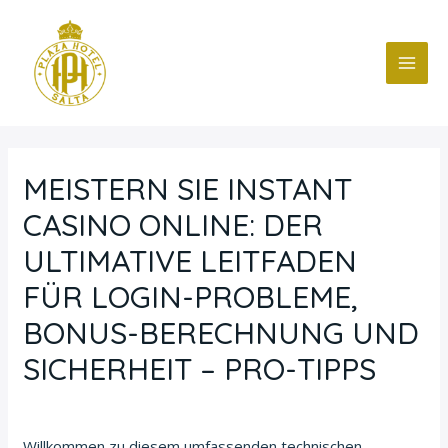
Ir
Navegación
MAI
al
de
ME
contenido
entradas
MEISTERN SIE INSTANT
CASINO ONLINE: DER
ULTIMATIVE LEITFADEN
FÜR LOGIN-PROBLEME,
BONUS-BERECHNUNG UND
SICHERHEIT – PRO-TIPPS
/
Blog
/ Por
fcc
Willkommen zu diesem umfassenden technischen