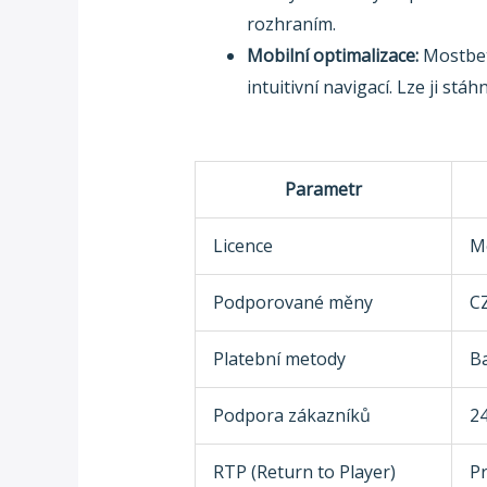
rozhraním.
Mobilní optimalizace:
Mostbet 
intuitivní navigací. Lze ji st
Parametr
Licence
Me
Podporované měny
CZ
Platební metody
Ba
Podpora zákazníků
24
RTP (Return to Player)
Pr