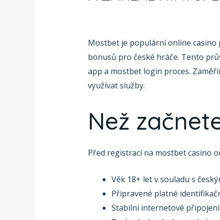
/
Blog
/ Por
fcc
Mostbet je populární online casin
bonusů pro české hráče. Tento prův
app a mostbet login proces. Zaměřím
využívat služby.
Než začnete
Před registrací na mostbet casino 
Věk 18+ let v souladu s český
Připravené platné identifikač
Stabilní internetové připojen