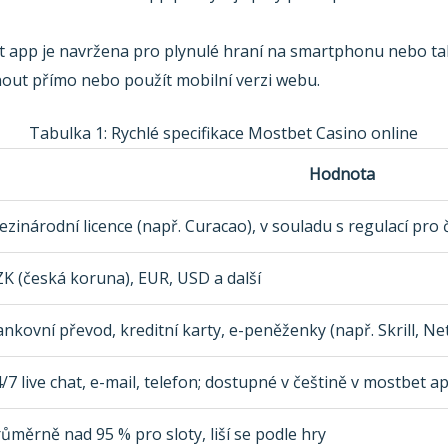
app je navržena pro plynulé hraní na smartphonu nebo tabl
áhnout přímo nebo použít mobilní verzi webu.
Tabulka 1: Rychlé specifikace Mostbet Casino online
Hodnota
zinárodní licence (např. Curacao), v souladu s regulací pro 
K (česká koruna), EUR, USD a další
nkovní převod, kreditní karty, e-peněženky (např. Skrill, Ne
/7 live chat, e-mail, telefon; dostupné v češtině v mostbet 
ůměrně nad 95 % pro sloty, liší se podle hry