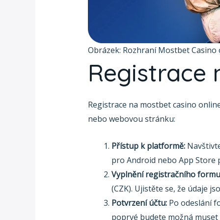
Obrázek: Rozhraní Mostbet Casino on
Registrace 
Registrace na mostbet casino online
nebo webovou stránku:
Přístup k platformě:
Navštivte
pro Android nebo App Store p
Vyplnění registračního formu
(CZK). Ujistěte se, že údaje 
Potvrzení účtu:
Po odeslání fo
poprvé budete možná muset 