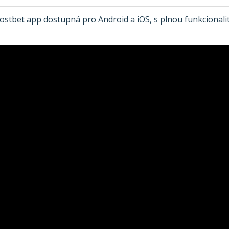
stbet app dostupná pro Android a iOS, s plnou funkcionali