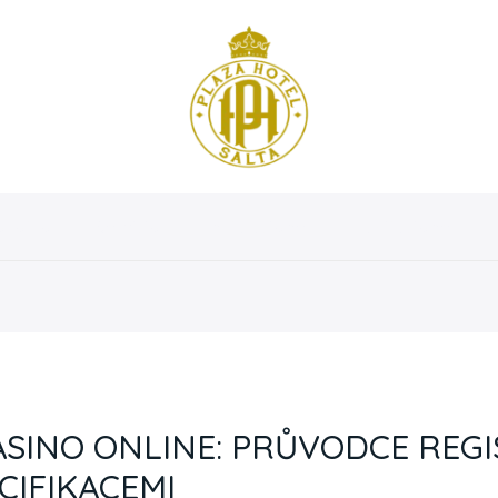
osotros
Servicios
Instalaciones
Habitaciones
ASINO ONLINE: PRŮVODCE REGI
CIFIKACEMI