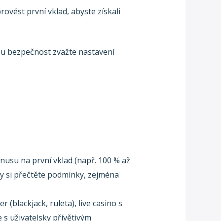
ovést první vklad, abyste získali
ou bezpečnost zvažte nastavení
nusu na první vklad (např. 100 % až
dy si přečtěte podmínky, zejména
 (blackjack, ruleta), live casino s
 s uživatelsky přívětivým