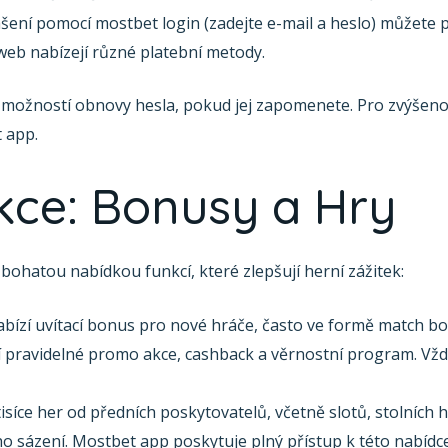
šení pomocí mostbet login (zadejte e-mail a heslo) můžete pr
web nabízejí různé platební metody.
 možností obnovy hesla, pokud jej zapomenete. Pro zvýšen
 app.
kce: Bonusy a Hry
bohatou nabídkou funkcí, které zlepšují herní zážitek:
ízí uvítací bonus pro nové hráče, často ve formě match bo
ují pravidelné promo akce, cashback a věrnostní program. Vž
síce her od předních poskytovatelů, včetně slotů, stolních her
o sázení. Mostbet app poskytuje plný přístup k této nabídce