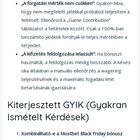
„A forgatási mérték nem csökken”:
Gyakori hiba,
hogy nem megfelelő játékkal próbálod teljesíteni a
feltételt. Ellenőrizd a „Game Contribution”
táblázatot a feltételek között. Csak a 100%-ban
beszámító játékok fordítják le teljes mértékben a
tétjeidet.
„A kifizetés feldolgozása lelassult”:
Ha bónuszt
használtál, a feldolgozás mindig hosszabb. A késés
oka általában a manuális ellenőrzés a wagering
teljesítésének és a maximális fogadási limit
betartásának igazolására.
Kiterjesztett GYIK (Gyakran
Ismételt Kérdések)
Kombinálható-e a Mostbet Black Friday bónusz