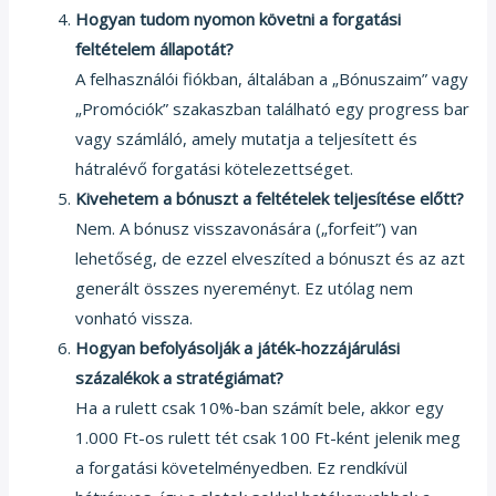
Hogyan tudom nyomon követni a forgatási
feltételem állapotát?
A felhasználói fiókban, általában a „Bónuszaim” vagy
„Promóciók” szakaszban található egy progress bar
vagy számláló, amely mutatja a teljesített és
hátralévő forgatási kötelezettséget.
Kivehetem a bónuszt a feltételek teljesítése előtt?
Nem. A bónusz visszavonására („forfeit”) van
lehetőség, de ezzel elveszíted a bónuszt és az azt
generált összes nyereményt. Ez utólag nem
vonható vissza.
Hogyan befolyásolják a játék-hozzájárulási
százalékok a stratégiámat?
Ha a rulett csak 10%-ban számít bele, akkor egy
1.000 Ft-os rulett tét csak 100 Ft-ként jelenik meg
a forgatási követelményedben. Ez rendkívül