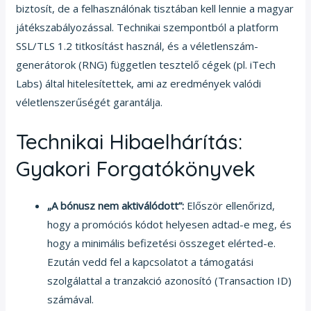
biztosít, de a felhasználónak tisztában kell lennie a magyar
játékszabályozással. Technikai szempontból a platform
SSL/TLS 1.2 titkosítást használ, és a véletlenszám-
generátorok (RNG) független tesztelő cégek (pl. iTech
Labs) által hitelesítettek, ami az eredmények valódi
véletlenszerűségét garantálja.
Technikai Hibaelhárítás:
Gyakori Forgatókönyvek
„A bónusz nem aktiválódott”:
Először ellenőrizd,
hogy a promóciós kódot helyesen adtad-e meg, és
hogy a minimális befizetési összeget elérted-e.
Ezután vedd fel a kapcsolatot a támogatási
szolgálattal a tranzakció azonosító (Transaction ID)
számával.