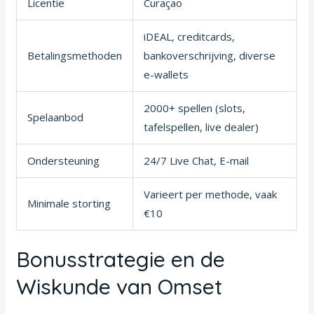
Licentie
Curaçao
iDEAL, creditcards,
Betalingsmethoden
bankoverschrijving, diverse
e-wallets
2000+ spellen (slots,
Spelaanbod
tafelspellen, live dealer)
Ondersteuning
24/7 Live Chat, E-mail
Varieert per methode, vaak
Minimale storting
€10
Bonusstrategie en de
Wiskunde van Omset