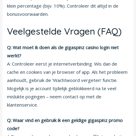
klein percentage (bijv. 10%). Controleer dit altijd in de
bonusvoorwaarden.
Veelgestelde Vragen (FAQ)
Q: Wat moet ik doen als de gigaspinz casino login niet
werkt?
A: Controleer eerst je internetverbinding. Wis dan de
cache en cookies van je browser of app. Als het probleem
aanhoudt, gebruik de ‘Wachtwoord vergeten’ functie.
Mogelijk is je account tijdelijk geblokkeerd na te veel
mislukte pogingen – neem contact op met de
klantenservice.
Q: Waar vind en gebruik ik een geldige gigaspinz promo
code?