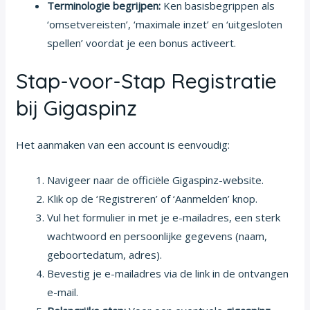
Terminologie begrijpen:
Ken basisbegrippen als
‘omsetvereisten’, ‘maximale inzet’ en ‘uitgesloten
spellen’ voordat je een bonus activeert.
Stap-voor-Stap Registratie
bij Gigaspinz
Het aanmaken van een account is eenvoudig:
Navigeer naar de officiële Gigaspinz-website.
Klik op de ‘Registreren’ of ‘Aanmelden’ knop.
Vul het formulier in met je e-mailadres, een sterk
wachtwoord en persoonlijke gegevens (naam,
geboortedatum, adres).
Bevestig je e-mailadres via de link in de ontvangen
e-mail.