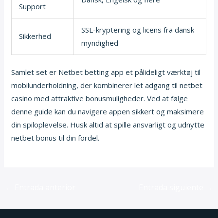
Support
SSL-kryptering og licens fra dansk
Sikkerhed
myndighed
Samlet set er Netbet betting app et pålideligt værktøj til
mobilunderholdning, der kombinerer let adgang til netbet
casino med attraktive bonusmuligheder. Ved at følge
denne guide kan du navigere appen sikkert og maksimere
din spiloplevelse. Husk altid at spille ansvarligt og udnytte
netbet bonus til din fordel.
←
Entrada anterior
Entrada siguiente
→