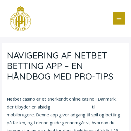
Ir
Navegación
MAI
al
de
ME
contenido
entradas
NAVIGERING AF NETBET
BETTING APP – EN
HÅNDBOG MED PRO-TIPS
/
Blog
/ Por
fcc
Netbet casino er et anerkendt online casino i Danmark,
der tilbyder en alsidig
Netbet betting app
til
mobilbrugere. Denne app giver adgang til spil og betting
på farten, og i denne guide gennemgår vi, hvordan du
kommer i gang og udnytter dens funktioner effektivt. Vi