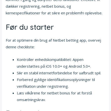
dækker registrering, netbet bonus, og
kernespecifikationer for at sikre en problemfri oplevelse.
Før du starter
For at optimere din brug af Netbet betting app, overvej
denne checkliste:
Kontroller enhedskompatibilitet: Appen
understøttes på iOS 10.0+ og Android 5.0+.
Sikr en stabil internetforbindelse for uafbrudt spil.
Forbered gyldige identifikationsoplysninger til
verifikation under registrering.
Læs vilkårene for netbet bonus for at forstå
omsætningskrav.