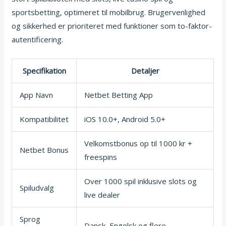
sportsbetting, optimeret til mobilbrug. Brugervenlighed
og sikkerhed er prioriteret med funktioner som to-faktor-
autentificering.
Specifikation
Detaljer
App Navn
Netbet Betting App
Kompatibilitet
iOS 10.0+, Android 5.0+
Velkomstbonus op til 1000 kr +
Netbet Bonus
freespins
Over 1000 spil inklusive slots og
Spiludvalg
live dealer
Sprog
Dansk, Engelsk og flere