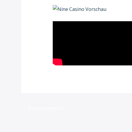
←
Entrada anterior