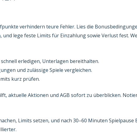
üfpunkte verhindern teure Fehler. Lies die Bonusbedingung
nd lege feste Limits für Einzahlung sowie Verlust fest. Wer 
 schnell erledigen, Unterlagen bereithalten.
ngen und zulässige Spiele vergleichen.
imits kurz prüfen.
lft, aktuelle Aktionen und AGB sofort zu überblicken. Notier
machen, Limits setzen, und nach 30–60 Minuten Spielpause B
ierter.