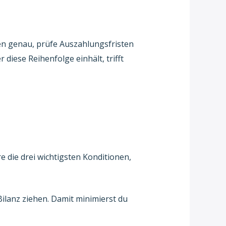
en genau, prüfe Auszahlungsfristen
diese Reihenfolge einhält, trifft
e die drei wichtigsten Konditionen,
ilanz ziehen. Damit minimierst du