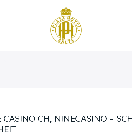
osotros
Servicios
Instalaciones
Habitaciones
E CASINO CH, NINECASINO – S
HEIT