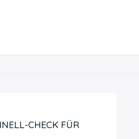
Contacto
CHNELL-CHECK FÜR