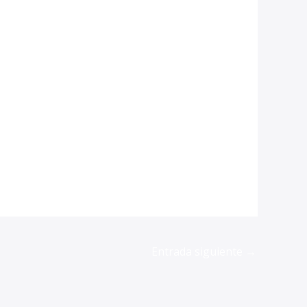
Entrada siguiente
→