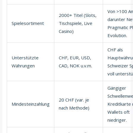
Von >100 An
2000+ Titel (Slots,
darunter Ne
Spielesortiment
Tischspiele, Live
Pragmatic Pl
Casino)
Evolution.
CHF als
Unterstützte
CHF, EUR, USD,
Hauptwähru
Währungen
CAD, NOK u.v.m.
Schweizer Sp
voll unterstü
Gängiger
Schwellenwe
20 CHF (var. je
Mindesteinzahlung
Kreditkarte 
nach Methode)
Wallets oft
niedriger.