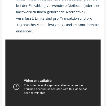
bei der Einzahlung verwendete Methode (oder eine
nachweislich Ihnen gehörende Alternative)
veranlasst. Limits sind pro Transaktion und pro
Tag/Woche/Monat festgelegt und im Kontobereich
einsehbar.