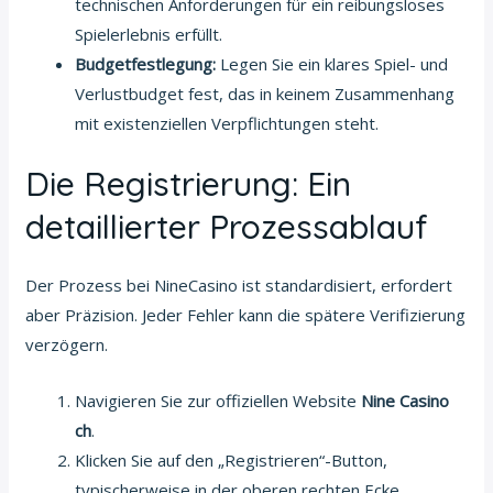
technischen Anforderungen für ein reibungsloses
Spielerlebnis erfüllt.
Budgetfestlegung:
Legen Sie ein klares Spiel- und
Verlustbudget fest, das in keinem Zusammenhang
mit existenziellen Verpflichtungen steht.
Die Registrierung: Ein
detaillierter Prozessablauf
Der Prozess bei NineCasino ist standardisiert, erfordert
aber Präzision. Jeder Fehler kann die spätere Verifizierung
verzögern.
Navigieren Sie zur offiziellen Website
Nine Casino
ch
.
Klicken Sie auf den „Registrieren“-Button,
typischerweise in der oberen rechten Ecke.