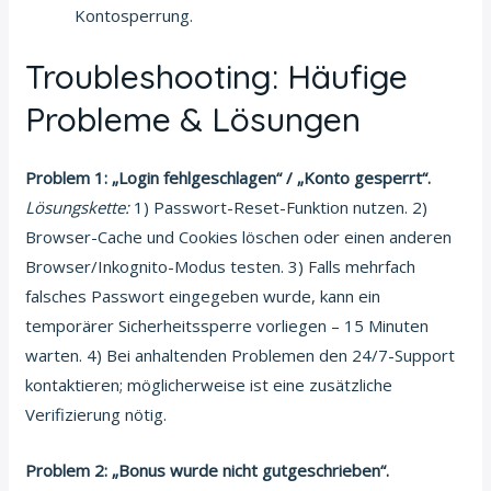
Kontosperrung.
Troubleshooting: Häufige
Probleme & Lösungen
Problem 1: „Login fehlgeschlagen“ / „Konto gesperrt“.
Lösungskette:
1) Passwort-Reset-Funktion nutzen. 2)
Browser-Cache und Cookies löschen oder einen anderen
Browser/Inkognito-Modus testen. 3) Falls mehrfach
falsches Passwort eingegeben wurde, kann ein
temporärer Sicherheitssperre vorliegen – 15 Minuten
warten. 4) Bei anhaltenden Problemen den 24/7-Support
kontaktieren; möglicherweise ist eine zusätzliche
Verifizierung nötig.
Problem 2: „Bonus wurde nicht gutgeschrieben“.