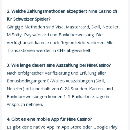
2. Welche Zahlungsmethoden akzeptiert Nine Casino ch
für Schweizer Spieler?
Gängige Methoden sind Visa, Mastercard, Skrill, Neteller,
MiFinity, Paysafecard und Banküberweisung. Die
Verfügbarkeit kann je nach Region leicht variieren. Alle
Transaktionen werden in CHF abgewickelt.
3. Wie lange dauert eine Auszahlung bei NineCasino?
Nach erfolgreicher Verifizierung und Erfüllung aller
Bonusbedingungen: E-Wallet-Auszahlungen (Skrill,
Neteller) oft innerhalb von 0-24 Stunden. Karten- und
Banküberweisungen können 1-5 Bankarbeitstage in
Anspruch nehmen.
4. Gibt es eine mobile App für Nine Casino?
Es gibt keine native App im App Store oder Google Play.