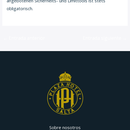
angebotenen Sicherheits- und Limittools ist stets
obligatorisch.
←
Entrada anterior
Entrada siguiente
→
Sobre nosotros