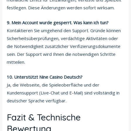
festlegen. Diese Änderungen werden sofort wirksam.
9. Mein Account wurde gesperrt. Was kann ich tun?
Kontaktieren Sie umgehend den Support. Gründe können
Sicherheitsüberprüfungen, verdächtige Aktivitäten oder
die Notwendigkeit zusätzlicher Verifizierungsdokumente
sein. Der Support wird Ihnen die notwendigen Schritte
mitteilen.
10. Unterstützt Nine Casino Deutsch?
Ja, die Webseite, die Spieleoberfläche und der
Kundensupport (Live-Chat und E-Mail) sind vollständig in
deutscher Sprache verfügbar.
Fazit & Technische
Bewertung