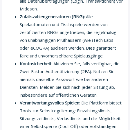
alle Datenübertragungen (Login, Transaktionen) vor
Mitlesen.
Zufallszahlengeneratoren (RNG):
Alle
Spielautomaten und Tischspiele werden von
zertifizierten RNGs angetrieben, die regelmäßig
von unabhängigen Prüfhäusern (wie iTech Labs
oder eCOGRA) auditiert werden. Dies garantiert
faire und unvorhersehbare Spielausgänge.
Kontosicherheit:
Aktivieren Sie, falls verfügbar, die
Zwei-Faktor-Authentifizierung (2FA). Nutzen Sie
niemals dasselbe Passwort wie bei anderen
Diensten. Melden Sie sich nach jeder Sitzung ab,
insbesondere auf öffentlichen Geräten.
Verantwortungsvolles Spielen:
Die Plattform bietet
Tools zur Selbstregulierung: Einzahlungslimits,
Sitzungszeitlimits, Verlustlimits und die Möglichkeit
einer Selbstsperre (Cool-Off) oder vollständigen