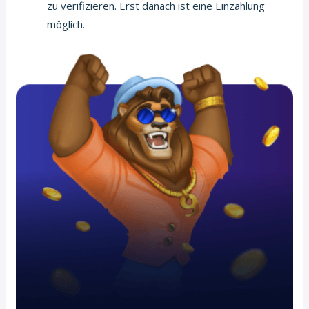
zu verifizieren. Erst danach ist eine Einzahlung
möglich.