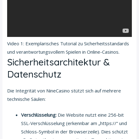
Video 1: Exemplarisches Tutorial zu Sicherheitsstandards
und verantwortungsvollem Spielen in Online-Casinos.
Sicherheitsarchitektur &
Datenschutz
Die Integrität von NineCasino stützt sich auf mehrere
technische Säulen:
Verschlüsselung:
Die Website nutzt eine 256-bit
SSL-Verschlüsselung (erkennbar am „https://“ und
Schloss-Symbol in der Browserzeile). Dies schützt