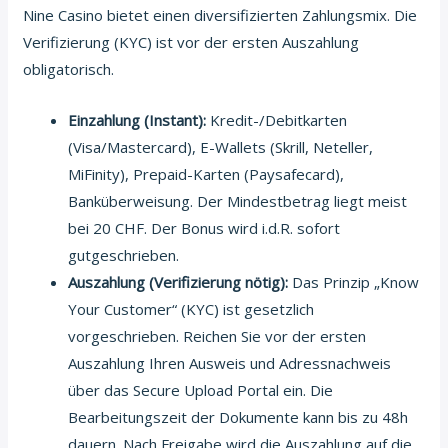
Nine Casino bietet einen diversifizierten Zahlungsmix. Die
Verifizierung (KYC) ist vor der ersten Auszahlung
obligatorisch.
Einzahlung (Instant):
Kredit-/Debitkarten
(Visa/Mastercard), E-Wallets (Skrill, Neteller,
MiFinity), Prepaid-Karten (Paysafecard),
Banküberweisung. Der Mindestbetrag liegt meist
bei 20 CHF. Der Bonus wird i.d.R. sofort
gutgeschrieben.
Auszahlung (Verifizierung nötig):
Das Prinzip „Know
Your Customer“ (KYC) ist gesetzlich
vorgeschrieben. Reichen Sie vor der ersten
Auszahlung Ihren Ausweis und Adressnachweis
über das Secure Upload Portal ein. Die
Bearbeitungszeit der Dokumente kann bis zu 48h
dauern. Nach Freigabe wird die Auszahlung auf die