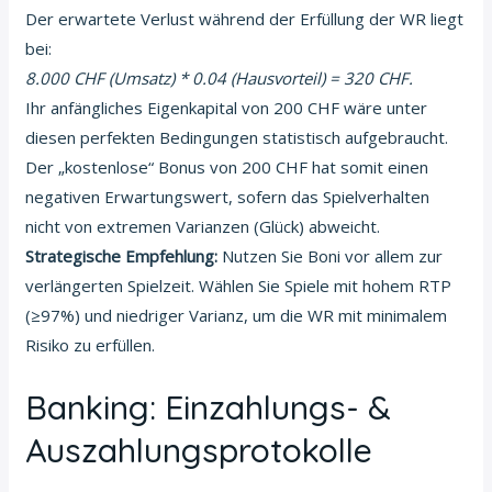
Der erwartete Verlust während der Erfüllung der WR liegt
bei:
8.000 CHF (Umsatz) * 0.04 (Hausvorteil) = 320 CHF.
Ihr anfängliches Eigenkapital von 200 CHF wäre unter
diesen perfekten Bedingungen statistisch aufgebraucht.
Der „kostenlose“ Bonus von 200 CHF hat somit einen
negativen Erwartungswert, sofern das Spielverhalten
nicht von extremen Varianzen (Glück) abweicht.
Strategische Empfehlung:
Nutzen Sie Boni vor allem zur
verlängerten Spielzeit. Wählen Sie Spiele mit hohem RTP
(≥97%) und niedriger Varianz, um die WR mit minimalem
Risiko zu erfüllen.
Banking: Einzahlungs- &
Auszahlungsprotokolle