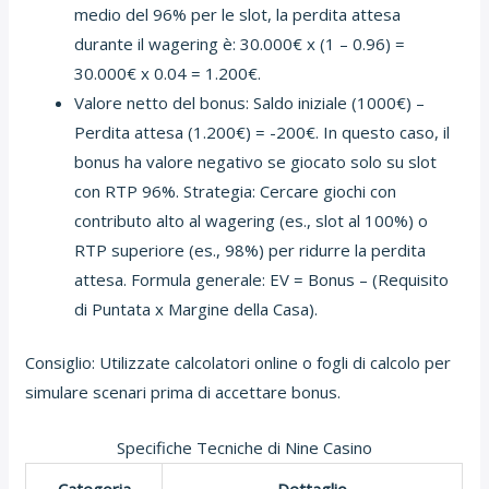
medio del 96% per le slot, la perdita attesa
durante il wagering è: 30.000€ x (1 – 0.96) =
30.000€ x 0.04 = 1.200€.
Valore netto del bonus: Saldo iniziale (1000€) –
Perdita attesa (1.200€) = -200€. In questo caso, il
bonus ha valore negativo se giocato solo su slot
con RTP 96%. Strategia: Cercare giochi con
contributo alto al wagering (es., slot al 100%) o
RTP superiore (es., 98%) per ridurre la perdita
attesa. Formula generale: EV = Bonus – (Requisito
di Puntata x Margine della Casa).
Consiglio: Utilizzate calcolatori online o fogli di calcolo per
simulare scenari prima di accettare bonus.
Specifiche Tecniche di Nine Casino