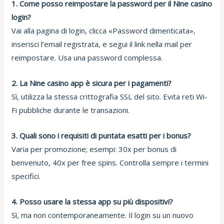
1. Come posso reimpostare la password per il Nine casino
login?
Vai alla pagina di login, clicca «Password dimenticata»,
inserisci l’email registrata, e segui il link nella mail per
reimpostare. Usa una password complessa.
2. La Nine casino app è sicura per i pagamenti?
Sì, utilizza la stessa crittografia SSL del sito. Evita reti Wi-
Fi pubbliche durante le transazioni.
3. Quali sono i requisiti di puntata esatti per i bonus?
Varia per promozione; esempi: 30x per bonus di
benvenuto, 40x per free spins. Controlla sempre i termini
specifici.
4. Posso usare la stessa app su più dispositivi?
Sì, ma non contemporaneamente. Il login su un nuovo