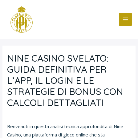
Ir
Navegación
MAI
al
de
ME
contenido
entradas
NINE CASINO SVELATO:
GUIDA DEFINITIVA PER
L’APP, IL LOGIN E LE
STRATEGIE DI BONUS CON
CALCOLI DETTAGLIATI
/
Blog
/ Por
fcc
Benvenuti in questa analisi tecnica approfondita di Nine
Casino, una piattaforma di gioco online che sta