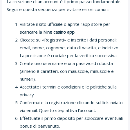
La creazione di un account è il primo passo fondamentale.
Seguire questa sequenza per evitare errori comuni:
Visitate il sito ufficiale o aprite l’app store per
scaricare la
Nine casino app
.
Cliccate su «Registrati» e inserite i dati personali:
email, nome, cognome, data di nascita, e indirizzo.
La precisione è cruciale per la verifica successiva.
Create uno username e una password robusta
(almeno 8 caratteri, con maiuscole, minuscole e
numeri).
Accettate i termini e condizioni e le politiche sulla
privacy.
Confermate la registrazione cliccando sul link inviato
via email. Questo step attiva l’account.
Effettuate il primo deposito per sbloccare eventuali
bonus di benvenuto.