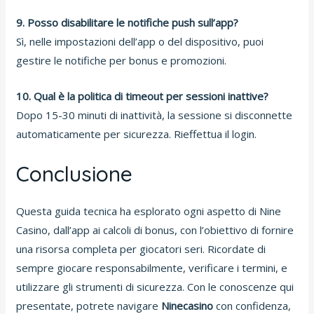
9. Posso disabilitare le notifiche push sull’app?
Sì, nelle impostazioni dell’app o del dispositivo, puoi
gestire le notifiche per bonus e promozioni.
10. Qual è la politica di timeout per sessioni inattive?
Dopo 15-30 minuti di inattività, la sessione si disconnette
automaticamente per sicurezza. Rieffettua il login.
Conclusione
Questa guida tecnica ha esplorato ogni aspetto di Nine
Casino, dall’app ai calcoli di bonus, con l’obiettivo di fornire
una risorsa completa per giocatori seri. Ricordate di
sempre giocare responsabilmente, verificare i termini, e
utilizzare gli strumenti di sicurezza. Con le conoscenze qui
presentate, potrete navigare
Ninecasino
con confidenza,