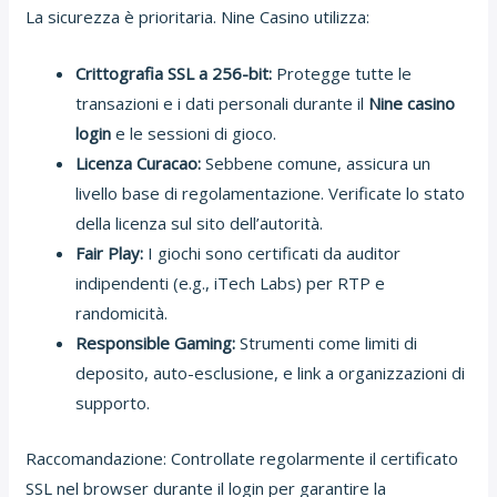
La sicurezza è prioritaria. Nine Casino utilizza:
Crittografia SSL a 256-bit:
Protegge tutte le
transazioni e i dati personali durante il
Nine casino
login
e le sessioni di gioco.
Licenza Curacao:
Sebbene comune, assicura un
livello base di regolamentazione. Verificate lo stato
della licenza sul sito dell’autorità.
Fair Play:
I giochi sono certificati da auditor
indipendenti (e.g., iTech Labs) per RTP e
randomicità.
Responsible Gaming:
Strumenti come limiti di
deposito, auto-esclusione, e link a organizzazioni di
supporto.
Raccomandazione: Controllate regolarmente il certificato
SSL nel browser durante il login per garantire la