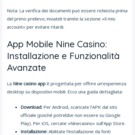
Nota: La verifica dei documenti può essere richiesta prima
del primo prelievo; inviateli tramite la sezione «Il mio
account» per evitare ritardi.
App Mobile Nine Casino:
Installazione e Funzionalità
Avanzate
La
Nine casino app
è progettata per offrire un’esperienza
desktop su dispositivi mobili. Ecco una guida dettagliata:
Download:
Per Android, scaricate l’APK dal sito
ufficiale (poiché potrebbe non essere su Google
Play). Per iOS, cercate «Ninecasino» sull’App Store.
Installazione:
Abilitate l’installazione da fonti