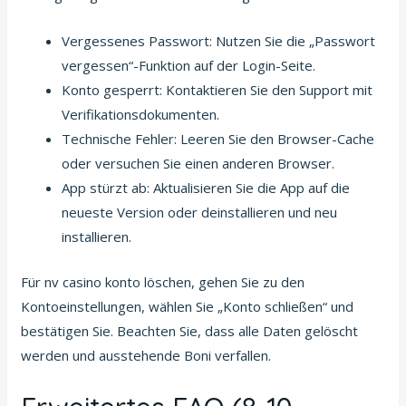
Vergessenes Passwort: Nutzen Sie die „Passwort
vergessen“-Funktion auf der Login-Seite.
Konto gesperrt: Kontaktieren Sie den Support mit
Verifikationsdokumenten.
Technische Fehler: Leeren Sie den Browser-Cache
oder versuchen Sie einen anderen Browser.
App stürzt ab: Aktualisieren Sie die App auf die
neueste Version oder deinstallieren und neu
installieren.
Für nv casino konto löschen, gehen Sie zu den
Kontoeinstellungen, wählen Sie „Konto schließen“ und
bestätigen Sie. Beachten Sie, dass alle Daten gelöscht
werden und ausstehende Boni verfallen.