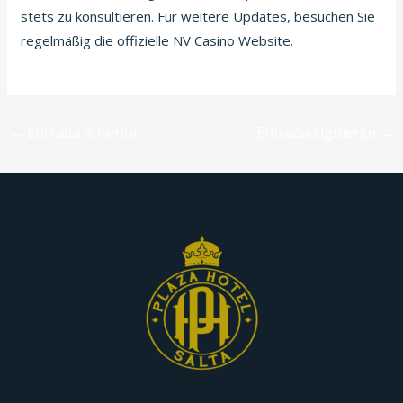
stets zu konsultieren. Für weitere Updates, besuchen Sie
regelmäßig die offizielle NV Casino Website.
←
Entrada anterior
Entrada siguiente
→