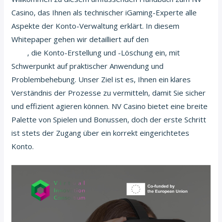
Casino, das Ihnen als technischer iGaming-Experte alle
Aspekte der Konto-Verwaltung erklärt. In diesem
Whitepaper gehen wir detailliert auf den
NV casino online
login
, die Konto-Erstellung und -Löschung ein, mit
Schwerpunkt auf praktischer Anwendung und
Problembehebung. Unser Ziel ist es, Ihnen ein klares
Verständnis der Prozesse zu vermitteln, damit Sie sicher
und effizient agieren können. NV Casino bietet eine breite
Palette von Spielen und Bonussen, doch der erste Schritt
ist stets der Zugang über ein korrekt eingerichtetes
Konto.