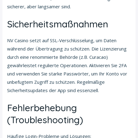
sicherer, aber langsamer sind.
Sicherheitsmaßnahmen
NV Casino setzt auf SSL-Verschlüsselung, um Daten
während der Übertragung zu schützen. Die Lizenzierung
durch eine renommierte Behörde (z.B. Curacao)
gewährleistet regulierte Operationen. Aktivieren Sie 2FA
und verwenden Sie starke Passwörter, um Ihr Konto vor
unbefugtem Zugriff zu schützen. Regelmäßige
Sicherheitsupdates der App sind essenziell.
Fehlerbehebung
(Troubleshooting)
Häufige Login-Probleme und Lösungen: