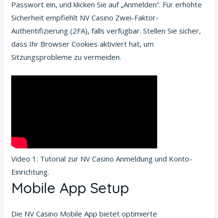
Passwort ein, und klicken Sie auf „Anmelden“. Für erhöhte
Sicherheit empfiehlt NV Casino Zwei-Faktor-
Authentifizierung (2FA), falls verfügbar. Stellen Sie sicher,
dass Ihr Browser Cookies aktiviert hat, um
Sitzungsprobleme zu vermeiden.
Video 1: Tutorial zur NV Casino Anmeldung und Konto-
Einrichtung.
Mobile App Setup
Die NV Casino Mobile App bietet optimierte