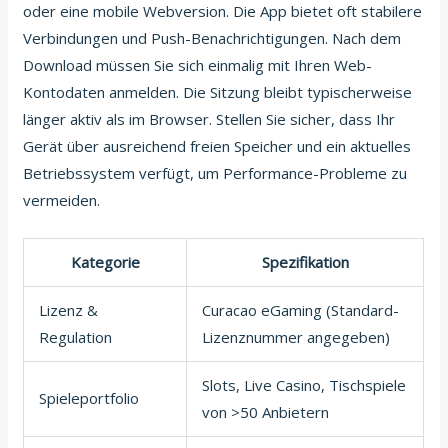
oder eine mobile Webversion. Die App bietet oft stabilere
Verbindungen und Push-Benachrichtigungen. Nach dem
Download müssen Sie sich einmalig mit Ihren Web-
Kontodaten anmelden. Die Sitzung bleibt typischerweise
länger aktiv als im Browser. Stellen Sie sicher, dass Ihr
Gerät über ausreichend freien Speicher und ein aktuelles
Betriebssystem verfügt, um Performance-Probleme zu
vermeiden.
Kategorie
Spezifikation
Lizenz &
Curacao eGaming (Standard-
Regulation
Lizenznummer angegeben)
Slots, Live Casino, Tischspiele
Spieleportfolio
von >50 Anbietern