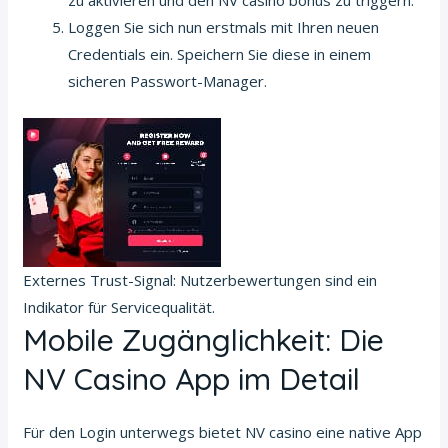
zu aktivieren und den NV casino bonus zu triggern.
Loggen Sie sich nun erstmals mit Ihren neuen
Credentials ein. Speichern Sie diese in einem
sicheren Passwort-Manager.
Externes Trust-Signal: Nutzerbewertungen sind ein
Indikator für Servicequalität.
Mobile Zugänglichkeit: Die
NV Casino App im Detail
Für den Login unterwegs bietet NV casino eine native App