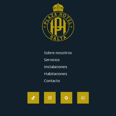
Sobre nosotros
Servicios
Instalaciones
Habitaciones
Contacto