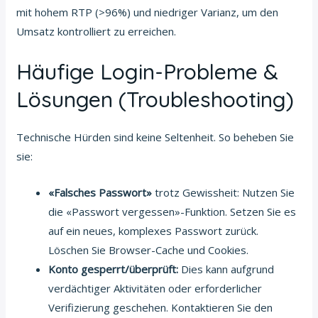
mit hohem RTP (>96%) und niedriger Varianz, um den
Umsatz kontrolliert zu erreichen.
Häufige Login-Probleme &
Lösungen (Troubleshooting)
Technische Hürden sind keine Seltenheit. So beheben Sie
sie:
«Falsches Passwort»
trotz Gewissheit: Nutzen Sie
die «Passwort vergessen»-Funktion. Setzen Sie es
auf ein neues, komplexes Passwort zurück.
Löschen Sie Browser-Cache und Cookies.
Konto gesperrt/überprüft:
Dies kann aufgrund
verdächtiger Aktivitäten oder erforderlicher
Verifizierung geschehen. Kontaktieren Sie den