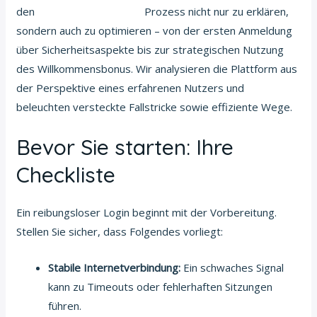
den
NV casino online login
Prozess nicht nur zu erklären,
sondern auch zu optimieren – von der ersten Anmeldung
über Sicherheitsaspekte bis zur strategischen Nutzung
des Willkommensbonus. Wir analysieren die Plattform aus
der Perspektive eines erfahrenen Nutzers und
beleuchten versteckte Fallstricke sowie effiziente Wege.
Bevor Sie starten: Ihre
Checkliste
Ein reibungsloser Login beginnt mit der Vorbereitung.
Stellen Sie sicher, dass Folgendes vorliegt:
Stabile Internetverbindung:
Ein schwaches Signal
kann zu Timeouts oder fehlerhaften Sitzungen
führen.