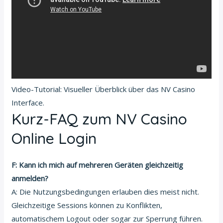
Video-Tutorial: Visueller Überblick über das NV Casino
Interface.
Kurz-FAQ zum NV Casino
Online Login
F: Kann ich mich auf mehreren Geräten gleichzeitig
anmelden?
A: Die Nutzungsbedingungen erlauben dies meist nicht.
Gleichzeitige Sessions können zu Konflikten,
automatischem Logout oder sogar zur Sperrung führen.