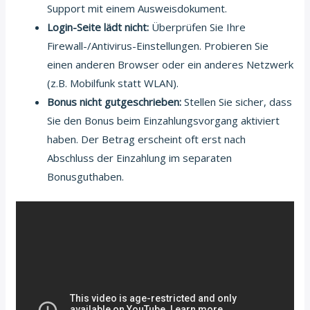
Support mit einem Ausweisdokument.
Login-Seite lädt nicht:
Überprüfen Sie Ihre
Firewall-/Antivirus-Einstellungen. Probieren Sie
einen anderen Browser oder ein anderes Netzwerk
(z.B. Mobilfunk statt WLAN).
Bonus nicht gutgeschrieben:
Stellen Sie sicher, dass
Sie den Bonus beim Einzahlungsvorgang aktiviert
haben. Der Betrag erscheint oft erst nach
Abschluss der Einzahlung im separaten
Bonusguthaben.