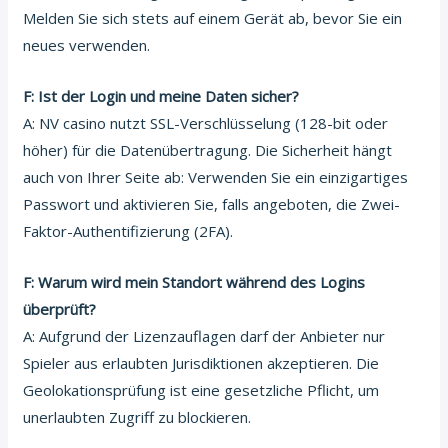
Melden Sie sich stets auf einem Gerät ab, bevor Sie ein
neues verwenden.
F: Ist der Login und meine Daten sicher?
A: NV casino nutzt SSL-Verschlüsselung (128-bit oder
höher) für die Datenübertragung. Die Sicherheit hängt
auch von Ihrer Seite ab: Verwenden Sie ein einzigartiges
Passwort und aktivieren Sie, falls angeboten, die Zwei-
Faktor-Authentifizierung (2FA).
F: Warum wird mein Standort während des Logins
überprüft?
A: Aufgrund der Lizenzauflagen darf der Anbieter nur
Spieler aus erlaubten Jurisdiktionen akzeptieren. Die
Geolokationsprüfung ist eine gesetzliche Pflicht, um
unerlaubten Zugriff zu blockieren.