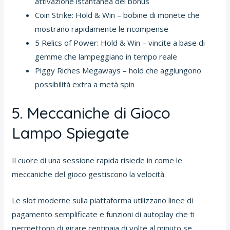
attivazione istantanea del bonus
Coin Strike: Hold & Win – bobine di monete che
mostrano rapidamente le ricompense
5 Relics of Power: Hold & Win – vincite a base di
gemme che lampeggiano in tempo reale
Piggy Riches Megaways – hold che aggiungono
possibilità extra a metà spin
5. Meccaniche di Gioco
Lampo Spiegate
Il cuore di una sessione rapida risiede in come le
meccaniche del gioco gestiscono la velocità.
Le slot moderne sulla piattaforma utilizzano linee di
pagamento semplificate e funzioni di autoplay che ti
permettono di girare centinaia di volte al minuto se