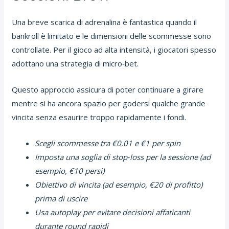
Una breve scarica di adrenalina è fantastica quando il
bankroll è limitato e le dimensioni delle scommesse sono
controllate. Per il gioco ad alta intensità, i giocatori spesso
adottano una strategia di micro‑bet.
Questo approccio assicura di poter continuare a girare
mentre si ha ancora spazio per godersi qualche grande
vincita senza esaurire troppo rapidamente i fondi.
Scegli scommesse tra €0.01 e €1 per spin
Imposta una soglia di stop‑loss per la sessione (ad
esempio, €10 persi)
Obiettivo di vincita (ad esempio, €20 di profitto)
prima di uscire
Usa autoplay per evitare decisioni affaticanti
durante round rapidi