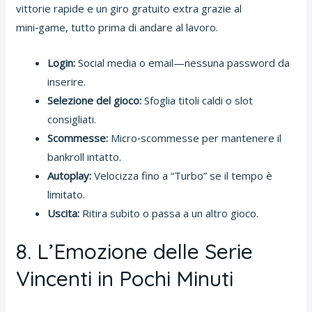
vittorie rapide e un giro gratuito extra grazie al
mini‑game, tutto prima di andare al lavoro.
Login:
Social media o email—nessuna password da
inserire.
Selezione del gioco:
Sfoglia titoli caldi o slot
consigliati.
Scommesse:
Micro‑scommesse per mantenere il
bankroll intatto.
Autoplay:
Velocizza fino a “Turbo” se il tempo è
limitato.
Uscita:
Ritira subito o passa a un altro gioco.
8. L’Emozione delle Serie
Vincenti in Pochi Minuti