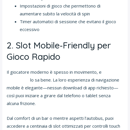
Impostazioni di gioco che permettono di
aumentare subito la velocità di spin
Timer automatici di sessione che evitano il gioco
eccessivo
2. Slot Mobile‑Friendly per
Gioco Rapido
Il giocatore moderno è spesso in movimento, e
OhMySpins
lo sa bene. La loro esperienza di navigazione
mobile è elegante—nessun download di app richiesto—
così puoi iniziare a girare dal telefono o tablet senza
alcuna frizione.
Dal comfort di un bar o mentre aspetti l’autobus, puoi
accedere a centinaia di slot ottimizzati per controlli touch