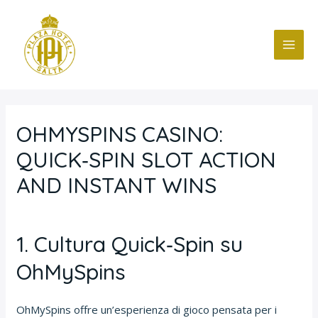
Ir
Navegación
MAI
al
de
ME
contenido
entradas
OHMYSPINS CASINO:
QUICK‑SPIN SLOT ACTION
AND INSTANT WINS
/
Blog
/ Por
fcc
1. Cultura Quick‑Spin su
OhMySpins
OhMySpins offre un’esperienza di gioco pensata per i