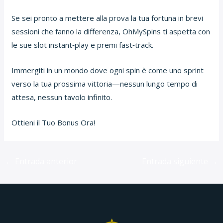
Se sei pronto a mettere alla prova la tua fortuna in brevi
sessioni che fanno la differenza, OhMySpins ti aspetta con
le sue slot instant‑play e premi fast‑track.
Immergiti in un mondo dove ogni spin è come uno sprint
verso la tua prossima vittoria—nessun lungo tempo di
attesa, nessun tavolo infinito.
Ottieni il Tuo Bonus Ora!
←
Entrada anterior
Entrada siguiente
→