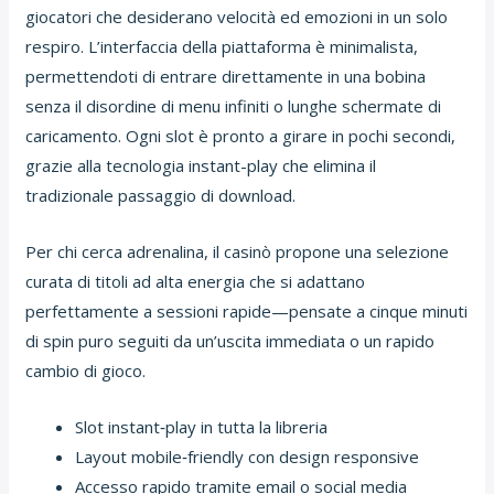
giocatori che desiderano velocità ed emozioni in un solo
respiro. L’interfaccia della piattaforma è minimalista,
permettendoti di entrare direttamente in una bobina
senza il disordine di menu infiniti o lunghe schermate di
caricamento. Ogni slot è pronto a girare in pochi secondi,
grazie alla tecnologia instant-play che elimina il
tradizionale passaggio di download.
Per chi cerca adrenalina, il casinò propone una selezione
curata di titoli ad alta energia che si adattano
perfettamente a sessioni rapide—pensate a cinque minuti
di spin puro seguiti da un’uscita immediata o un rapido
cambio di gioco.
Slot instant‑play in tutta la libreria
Layout mobile‑friendly con design responsive
Accesso rapido tramite email o social media