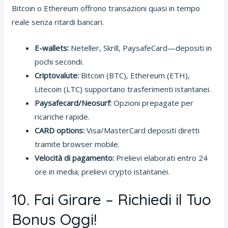
Bitcoin o Ethereum offrono transazioni quasi in tempo
reale senza ritardi bancari.
E-wallets:
Neteller, Skrill, PaysafeCard—depositi in
pochi secondi.
Criptovalute:
Bitcoin (BTC), Ethereum (ETH),
Litecoin (LTC) supportano trasferimenti istantanei.
Paysafecard/Neosurf:
Opzioni prepagate per
ricariche rapide.
CARD options:
Visa/MasterCard depositi diretti
tramite browser mobile.
Velocità di pagamento:
Prelievi elaborati entro 24
ore in media; prelievi crypto istantanei.
10. Fai Girare – Richiedi il Tuo
Bonus Oggi!