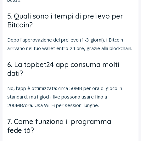
5. Quali sono i tempi di prelievo per
Bitcoin?
Dopo l’approvazione del prelievo (1-3 giorni), i Bitcoin
arrivano nel tuo wallet entro 24 ore, grazie alla blockchain.
6. La topbet24 app consuma molti
dati?
No, l’app è ottimizzata: circa 50MB per ora di gioco in
standard, ma i giochi live possono usare fino a
200MB/ora. Usa Wi-Fi per sessioni lunghe.
7. Come funziona il programma
fedeltà?