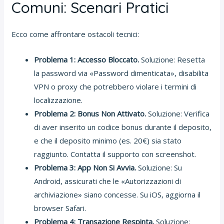
Comuni: Scenari Pratici
Ecco come affrontare ostacoli tecnici:
Problema 1: Accesso Bloccato.
Soluzione: Resetta
la password via «Password dimenticata», disabilita
VPN o proxy che potrebbero violare i termini di
localizzazione.
Problema 2: Bonus Non Attivato.
Soluzione: Verifica
di aver inserito un codice bonus durante il deposito,
e che il deposito minimo (es. 20€) sia stato
raggiunto. Contatta il supporto con screenshot.
Problema 3: App Non Si Avvia.
Soluzione: Su
Android, assicurati che le «Autorizzazioni di
archiviazione» siano concesse. Su iOS, aggiorna il
browser Safari.
Problema 4: Transazione Respinta.
Soluzione: