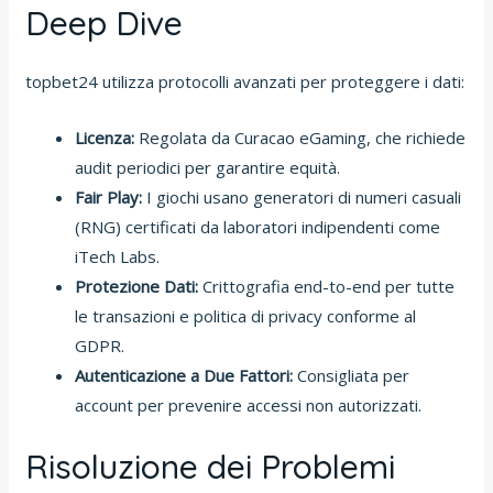
Deep Dive
topbet24 utilizza protocolli avanzati per proteggere i dati:
Licenza:
Regolata da Curacao eGaming, che richiede
audit periodici per garantire equità.
Fair Play:
I giochi usano generatori di numeri casuali
(RNG) certificati da laboratori indipendenti come
iTech Labs.
Protezione Dati:
Crittografia end-to-end per tutte
le transazioni e politica di privacy conforme al
GDPR.
Autenticazione a Due Fattori:
Consigliata per
account per prevenire accessi non autorizzati.
Risoluzione dei Problemi