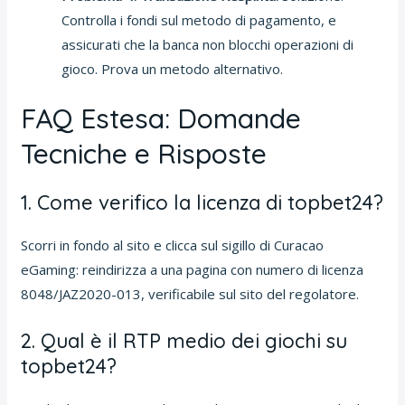
Controlla i fondi sul metodo di pagamento, e
assicurati che la banca non blocchi operazioni di
gioco. Prova un metodo alternativo.
FAQ Estesa: Domande
Tecniche e Risposte
1. Come verifico la licenza di topbet24?
Scorri in fondo al sito e clicca sul sigillo di Curacao
eGaming: reindirizza a una pagina con numero di licenza
8048/JAZ2020-013, verificabile sul sito del regolatore.
2. Qual è il RTP medio dei giochi su
topbet24?