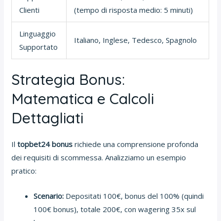
Clienti
(tempo di risposta medio: 5 minuti)
Linguaggio
Italiano, Inglese, Tedesco, Spagnolo
Supportato
Strategia Bonus:
Matematica e Calcoli
Dettagliati
Il
topbet24 bonus
richiede una comprensione profonda
dei requisiti di scommessa. Analizziamo un esempio
pratico:
Scenario:
Depositati 100€, bonus del 100% (quindi
100€ bonus), totale 200€, con wagering 35x sul