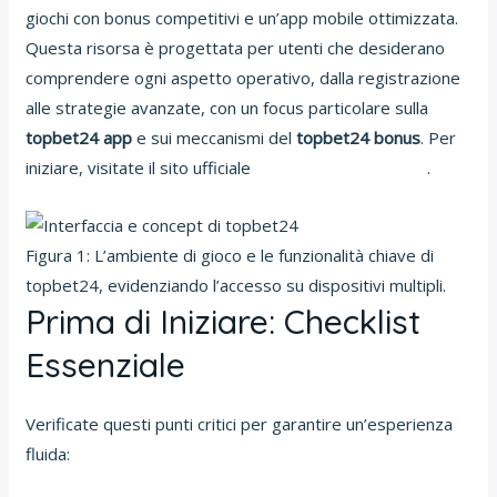
giochi con bonus competitivi e un’app mobile ottimizzata.
Questa risorsa è progettata per utenti che desiderano
comprendere ogni aspetto operativo, dalla registrazione
alle strategie avanzate, con un focus particolare sulla
topbet24 app
e sui meccanismi del
topbet24 bonus
. Per
iniziare, visitate il sito ufficiale
https://topbet24.co.it/
.
Figura 1: L’ambiente di gioco e le funzionalità chiave di
topbet24, evidenziando l’accesso su dispositivi multipli.
Prima di Iniziare: Checklist
Essenziale
Verificate questi punti critici per garantire un’esperienza
fluida: