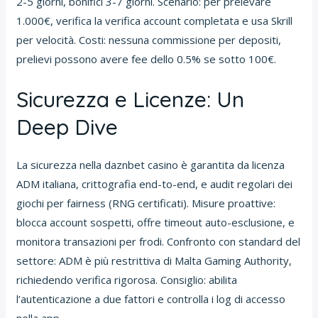
2-5 giorni, bonifici 3-7 giorni. Scenario: per prelevare
1.000€, verifica la verifica account completata e usa Skrill
per velocità. Costi: nessuna commissione per depositi,
prelievi possono avere fee dello 0.5% se sotto 100€.
Sicurezza e Licenze: Un
Deep Dive
La sicurezza nella daznbet casino è garantita da licenza
ADM italiana, crittografia end-to-end, e audit regolari dei
giochi per fairness (RNG certificati). Misure proattive:
blocca account sospetti, offre timeout auto-esclusione, e
monitora transazioni per frodi. Confronto con standard del
settore: ADM è più restrittiva di Malta Gaming Authority,
richiedendo verifica rigorosa. Consiglio: abilita
l’autenticazione a due fattori e controlla i log di accesso