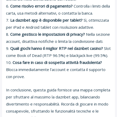
6.
Come risolvo errori di pagamento?
Controlla i limiti della
carta, usa metodi alternativi, o contatta la banca.
7.
La daznbet app è disponibile per tablet?
Sì, ottimizzata
per iPad e Android tablet con risoluzioni adattive.
8.
Come gestisco le impostazioni di privacy?
Nella sezione
account, disattiva notifiche o limita la condivisione dati.
9.
Quali giochi hanno il miglior RTP nel daznbet casino?
Slot
come Book of Dead (RTP 96.5%) e blackjack live (99.5%).
10.
Cosa fare in caso di sospetta attività fraudolenta?
Blocca immediatamente l’account e contatta il supporto
con prove.
In conclusione, questa guida fornisce una mappa completa
per sfruttare al massimo la daznbet app, bilanciando
divertimento e responsabilità. Ricorda di giocare in modo
consapevole, sfruttando le funzionalità tecniche e le