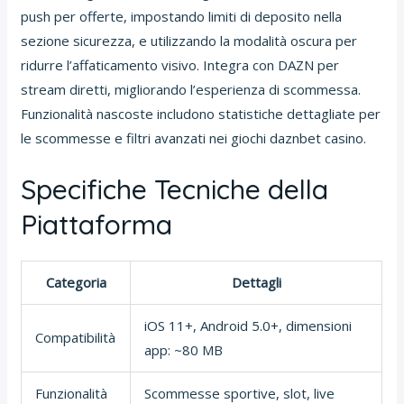
push per offerte, impostando limiti di deposito nella
sezione sicurezza, e utilizzando la modalità oscura per
ridurre l’affaticamento visivo. Integra con DAZN per
stream diretti, migliorando l’esperienza di scommessa.
Funzionalità nascoste includono statistiche dettagliate per
le scommesse e filtri avanzati nei giochi daznbet casino.
Specifiche Tecniche della
Piattaforma
Categoria
Dettagli
iOS 11+, Android 5.0+, dimensioni
Compatibilità
app: ~80 MB
Funzionalità
Scommesse sportive, slot, live