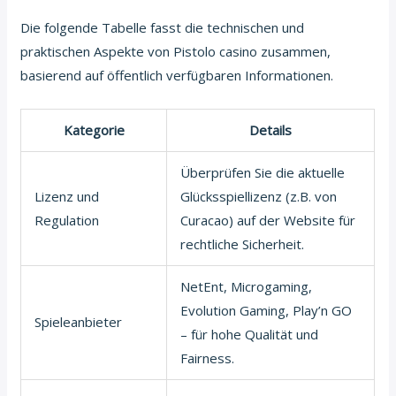
Die folgende Tabelle fasst die technischen und
praktischen Aspekte von Pistolo casino zusammen,
basierend auf öffentlich verfügbaren Informationen.
Kategorie
Details
Überprüfen Sie die aktuelle
Lizenz und
Glücksspiellizenz (z.B. von
Regulation
Curacao) auf der Website für
rechtliche Sicherheit.
NetEnt, Microgaming,
Evolution Gaming, Play’n GO
Spieleanbieter
– für hohe Qualität und
Fairness.