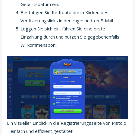
Geburtsdatum ein.
Bestätigen Sie Ihr Konto durch Klicken des
Verifizierungslinks in der zugesandten E-Mail.
Loggen Sie sich ein, führen Sie eine erste
Einzahlung durch und nutzen Sie gegebenenfalls
Willkommensboni.
Ein visueller Einblick in die Registrierungsseite von Pistolo
– einfach und effizient gestaltet.