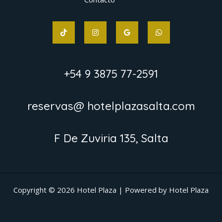
+54 9 3875 77-2591
reservas@ hotelplazasalta.com
F De Zuviria 135, Salta
Copyright © 2026 Hotel Plaza | Powered by Hotel Plaza