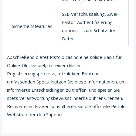
SSL-Verschlüsselung, Zwei-
Faktor-Authentifizierung
Sicherheitsfeatures
optional – zum Schutz der
Daten.
Abschließend bietet Pistolo casino eine solide Basis für
Online-Glücksspiel, mit einem klaren
Registrierungsprozess, attraktiven Boni und
umfassenden Specs. Nutzen Sie diese Informationen, um
informierte Entscheidungen zu treffen, und spielen Sie
stets verantwortungsbewusst innerhalb Ihrer Grenzen.
Bei weiteren Fragen konsultieren Sie die offizielle Pistolo
Website oder den Support.