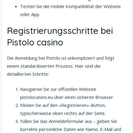
Testen Sie die mobile Kompatibilität der Website
oder App.
Registrierungsschritte bei
Pistolo casino
Die Anmeldung bei Pistolo ist unkompliziert und folgt
einem standardisierten Prozess. Hier sind die
detaillierten Schritte:
Navigieren Sie zur offiziellen Website
pistolocasino.eu über einen sicheren Browser.
Klicken Sie auf den «Registrieren»-Button,
typischerweise oben rechts auf der Seite.
Füllen Sie das Anmeldeformular aus – geben Sie
korrekte persönliche Daten wie Name, E-Mail und