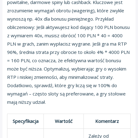
powitalne, darmowe spiny lub cashback. Kluczowe jest
zrozumienie wymagań obrotu (wagering), które zwykle
wynoszą np. 40x dla bonusu pieniężnego. Przykład
obliczeniowy: Jeśli aktywujesz kod dający 100 PLN bonusu
z wymiarem 40x, musisz obrócić 100 PLN * 40 = 4000
PLN w grach, zanim wypłacisz wygrane. Jeśli gra ma RTP
96%, średnia strata przy obrocie to około 4% * 4000 PLN
= 160 PLN, co oznacza, że efektywna wartość bonusu
może być niższa. Optymalizuj, wybierając gry o wysokim
RTP i niskiej zmienności, aby minimalizować straty.
Dodatkowo, sprawdź, które gry liczą się w 100% do
wymagań – często sloty są preferowane, a gry stołowe
mają niższy udział.
Specyfikacja
Wartość
Komentarz
Zależy od