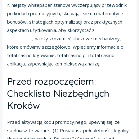
Niniejszy whitepaper stanowi wyczerpujący przewodnik
po kodach promocyjnych, skupiając się na matematyce
bonusów, strategiach optymalizacji oraz praktycznych
aspektach użytkowania. Aby skorzystać z
Total casino kod
promocyjny
, należy zrozumieć kluczowe mechanizmy,
które omówimy szczegółowo. Wpleciemy informacje o
total casino logowanie, total casino pl i total casino
aplikacja, zapewniając kompleksową analizę.
Przed rozpoczęciem:
Checklista Niezbędnych
Kroków
Przed aktywacją kodu promocyjnego, upewnij się, że
spełniasz te warunki: (1) Posiadasz pełnoletność i legalny
dostęp do hazardu w Polsce; (2) Sprawdź, czy kod