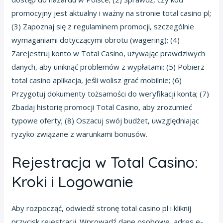
promocyjny jest aktualny i ważny na stronie total casino pl;
(3) Zapoznaj się z regulaminem promocji, szczególnie
wymaganiami dotyczącymi obrotu (wagering); (4)
Zarejestruj konto w Total Casino, używając prawdziwych
danych, aby uniknąć problemów z wypłatami; (5) Pobierz
total casino aplikacja, jeśli wolisz grać mobilnie; (6)
Przygotuj dokumenty tożsamości do weryfikacji konta; (7)
Zbadaj historię promocji Total Casino, aby zrozumieć
typowe oferty; (8) Oszacuj swój budżet, uwzględniając
ryzyko związane z warunkami bonusów.
Rejestracja w Total Casino:
Kroki i Logowanie
Aby rozpocząć, odwiedź stronę total casino pl i kliknij
przycisk rejestracji. Wprowadź dane osobowe, adres e-