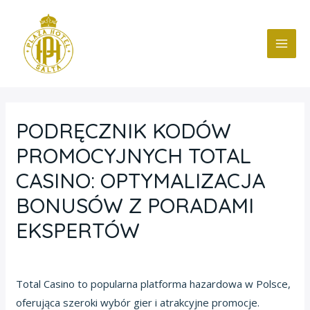
Ir
Navegación
MAI
al
de
ME
contenido
entradas
PODRĘCZNIK KODÓW
PROMOCYJNYCH TOTAL
CASINO: OPTYMALIZACJA
BONUSÓW Z PORADAMI
EKSPERTÓW
/
Blog
/ Por
fcc
Total Casino to popularna platforma hazardowa w Polsce,
oferująca szeroki wybór gier i atrakcyjne promocje.