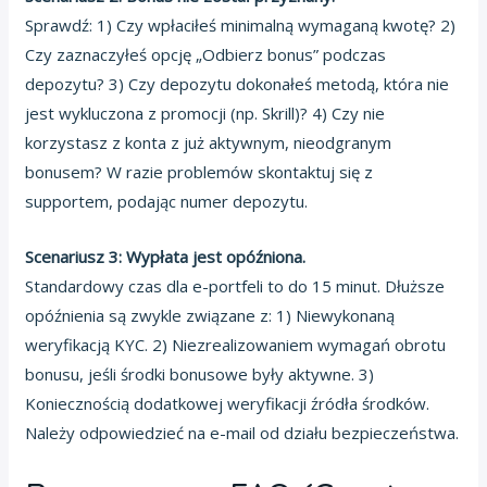
Sprawdź: 1) Czy wpłaciłeś minimalną wymaganą kwotę? 2)
Czy zaznaczyłeś opcję „Odbierz bonus” podczas
depozytu? 3) Czy depozytu dokonałeś metodą, która nie
jest wykluczona z promocji (np. Skrill)? 4) Czy nie
korzystasz z konta z już aktywnym, nieodgranym
bonusem? W razie problemów skontaktuj się z
supportem, podając numer depozytu.
Scenariusz 3: Wypłata jest opóźniona.
Standardowy czas dla e-portfeli to do 15 minut. Dłuższe
opóźnienia są zwykle związane z: 1) Niewykonaną
weryfikacją KYC. 2) Niezrealizowaniem wymagań obrotu
bonusu, jeśli środki bonusowe były aktywne. 3)
Koniecznością dodatkowej weryfikacji źródła środków.
Należy odpowiedzieć na e-mail od działu bezpieczeństwa.