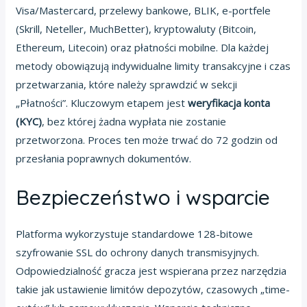
Visa/Mastercard, przelewy bankowe, BLIK, e-portfele
(Skrill, Neteller, MuchBetter), kryptowaluty (Bitcoin,
Ethereum, Litecoin) oraz płatności mobilne. Dla każdej
metody obowiązują indywidualne limity transakcyjne i czas
przetwarzania, które należy sprawdzić w sekcji
„Płatności”. Kluczowym etapem jest
weryfikacja konta
(KYC)
, bez której żadna wypłata nie zostanie
przetworzona. Proces ten może trwać do 72 godzin od
przesłania poprawnych dokumentów.
Bezpieczeństwo i wsparcie
Platforma wykorzystuje standardowe 128-bitowe
szyfrowanie SSL do ochrony danych transmisyjnych.
Odpowiedzialność gracza jest wspierana przez narzędzia
takie jak ustawienie limitów depozytów, czasowych „time-