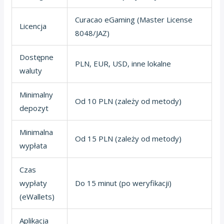
Curacao eGaming (Master License
Licencja
8048/JAZ)
Dostępne
PLN, EUR, USD, inne lokalne
waluty
Minimalny
Od 10 PLN (zależy od metody)
depozyt
Minimalna
Od 15 PLN (zależy od metody)
wypłata
Czas
wypłaty
Do 15 minut (po weryfikacji)
(eWallets)
Aplikacja