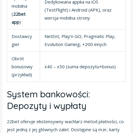
Dedykowana appka na iOS
mobilna
(TestFlight) i Android (APK), oraz
(
22bet
wersja mobilna strony
app
)
Dostawcy
NetEnt, Play’n GO, Pragmatic Play,
gier
Evolution Gaming, +200 innych
Obrót
bonusowy
x40 – x50 (suma depozytu+bonus)
(przykład)
System bankowości:
Depozyty i wypłaty
22bet oferuje ekstensywny wachlarz metod płatności, co
jest jedną z jej głównych zalet. Dostępne są m.in.: karty