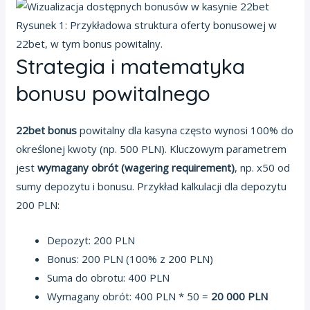
Rysunek 1: Przykładowa struktura oferty bonusowej w
22bet, w tym bonus powitalny.
Strategia i matematyka
bonusu powitalnego
22bet bonus
powitalny dla kasyna często wynosi 100% do
określonej kwoty (np. 500 PLN). Kluczowym parametrem
jest
wymagany obrót (wagering requirement)
, np. x50 od
sumy depozytu i bonusu. Przykład kalkulacji dla depozytu
200 PLN:
Depozyt: 200 PLN
Bonus: 200 PLN (100% z 200 PLN)
Suma do obrotu: 400 PLN
Wymagany obrót: 400 PLN * 50 =
20 000 PLN