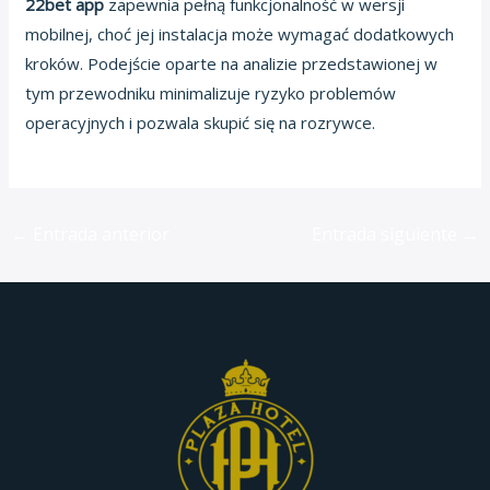
22bet app
zapewnia pełną funkcjonalność w wersji
mobilnej, choć jej instalacja może wymagać dodatkowych
kroków. Podejście oparte na analizie przedstawionej w
tym przewodniku minimalizuje ryzyko problemów
operacyjnych i pozwala skupić się na rozrywce.
←
Entrada anterior
Entrada siguiente
→