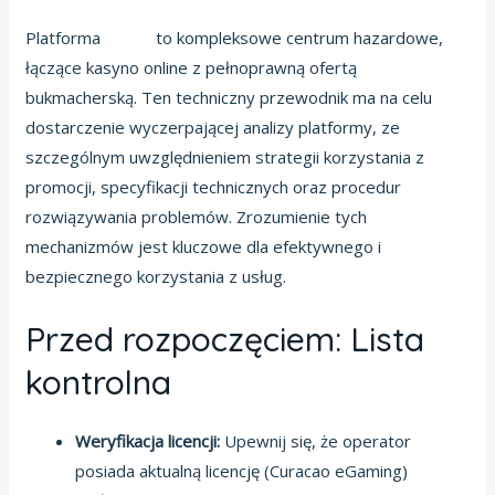
Platforma
22bet
to kompleksowe centrum hazardowe,
łączące kasyno online z pełnoprawną ofertą
bukmacherską. Ten techniczny przewodnik ma na celu
dostarczenie wyczerpającej analizy platformy, ze
szczególnym uwzględnieniem strategii korzystania z
promocji, specyfikacji technicznych oraz procedur
rozwiązywania problemów. Zrozumienie tych
mechanizmów jest kluczowe dla efektywnego i
bezpiecznego korzystania z usług.
Przed rozpoczęciem: Lista
kontrolna
Weryfikacja licencji:
Upewnij się, że operator
posiada aktualną licencję (Curacao eGaming)