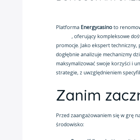
/
Blog
/ Por
fcc
Platforma
Energycasino
to renomow
pl.org/
, oferujący kompleksowe doś
promocje. Jako ekspert techniczny,
dogłębnie analizuje mechanizmy dz
maksymalizować swoje korzyści i un
strategie, z uwzględnieniem specyfik
Zanim zaczn
Przed zaangażowaniem się w grę n
środowisko: