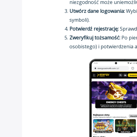
niezgodność może uniemożliwi
Utwórz dane logowania:
Wybie
symboli).
Potwierdź rejestrację:
Sprawdź 
Zweryfikuj tożsamość:
Po pie
osobistego) i potwierdzenia 