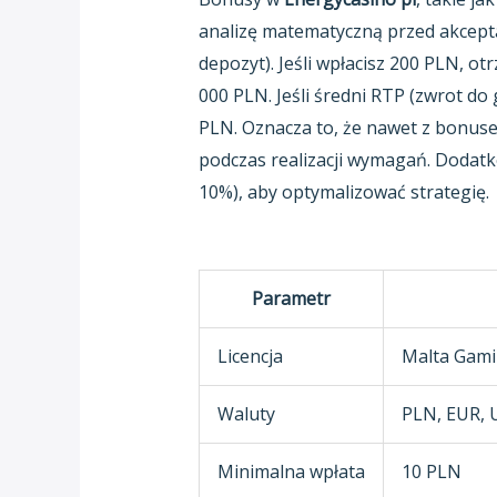
analizę matematyczną przed akcept
depozyt). Jeśli wpłacisz 200 PLN, o
000 PLN. Jeśli średni RTP (zwrot do
PLN. Oznacza to, że nawet z bonusem
podczas realizacji wymagań. Dodatko
10%), aby optymalizować strategię.
Parametr
Licencja
Malta Gami
Waluty
PLN, EUR, 
Minimalna wpłata
10 PLN