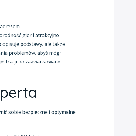
d adresem
https://energycasino-
rodność gier i atrakcyjne
 opisuje podstawy, ale także
wania problemów, abyś mógł
ejestracji po zaawansowane
sperta
wnić sobie bezpieczne i optymalne