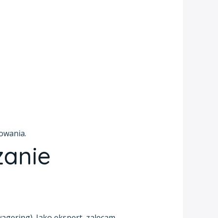
gowania.
zanie
wagering). Jako ekspert, zalecam