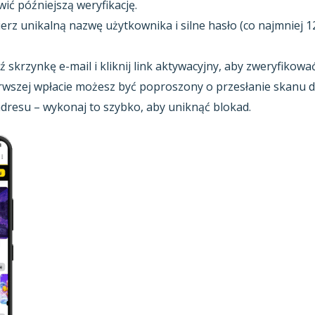
ć późniejszą weryfikację.
rz unikalną nazwę użytkownika i silne hasło (co najmniej 12
skrzynkę e-mail i kliknij link aktywacyjny, aby zweryfikowa
rwszej wpłacie możesz być poproszony o przesłanie skanu
adresu – wykonaj to szybko, aby uniknąć blokad.