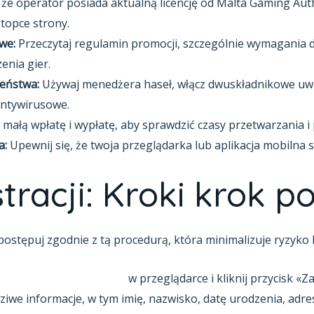
 że operator posiada aktualną licencję od Malta Gaming Au
stopce strony.
we:
Przeczytaj regulamin promocji, szczególnie wymagania d
enia gier.
zeństwa:
Używaj menedżera haseł, włącz dwuskładnikowe uwierz
antywirusowe.
ałą wpłatę i wypłatę, aby sprawdzić czasy przetwarzania i 
a:
Upewnij się, że twoja przeglądarka lub aplikacja mobilna 
tracji: Kroki krok p
 postępuj zgodnie z tą procedurą, która minimalizuje ryzyko
s://energycasino-pl.org/
w przeglądarce i kliknij przycisk «Z
iwe informacje, w tym imię, nazwisko, datę urodzenia, adres