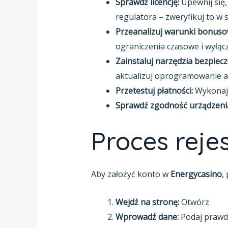
Sprawdź licencję:
Upewnij się,
regulatora – zweryfikuj to w 
Przeanalizuj warunki bonuso
ograniczenia czasowe i wyłącz
Zainstaluj narzędzia bezpiec
aktualizuj oprogramowanie 
Przetestuj płatności:
Wykonaj m
Sprawdź zgodność urządzeni
Proces rejes
Aby założyć konto w
Energycasino
,
Wejdź na stronę:
Otwórz
http
Wprowadź dane:
Podaj prawdz