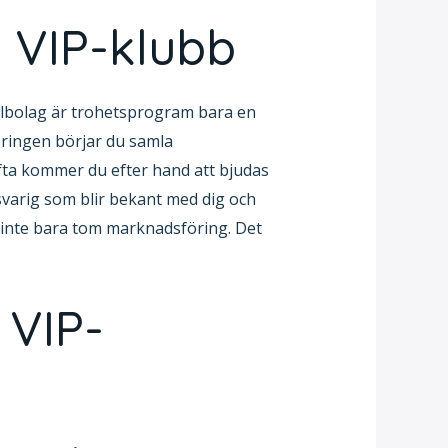
o VIP-klubb
elbolag är trohetsprogram bara en
eringen börjar du samla
fta kommer du efter hand att bjudas
svarig som blir bekant med dig och
är inte bara tom marknadsföring. Det
 VIP-