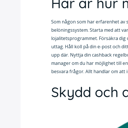
Här är hur 
Som någon som har erfarenhet av sp
belöningssystem. Starta med att vara
lojalitetsprogrammet. Försäkra dig 
uttag. Håll koll på din e-post och 
upp där. Nyttja din cashback regelbu
manager om du har möjlighet till en
besvara frågor. Allt handlar om att 
Skydd och a