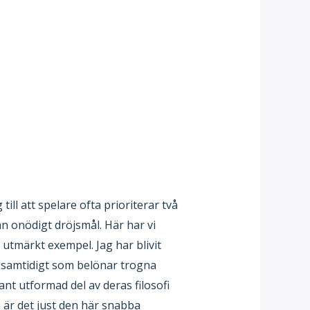
till att spelare ofta prioriterar två
an onödigt dröjsmål. Här har vi
utmärkt exempel. Jag har blivit
 samtidigt som belönar trogna
ant utformad del av deras filosofi
å är det just den här snabba