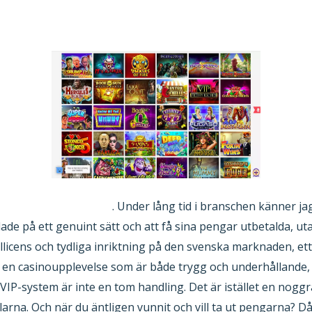
ps://lemon-hu.com/sv/
. Under lång tid i branschen känner jag 
dlade på ett genuint sätt och att få sina pengar utbetalda, ut
icens och tydliga inriktning på den svenska marknaden, ett 
 en casinoupplevelse som är både trygg och underhållande,
s VIP-system är inte en tom handling. Det är istället en noggr
pelarna. Och när du äntligen vunnit och vill ta ut pengarna? D