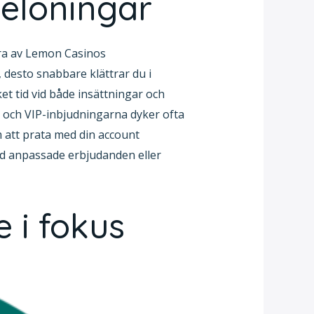
belöningar
era av Lemon Casinos
, desto snabbare klättrar du i
et tid vid både insättningar och
a och VIP-inbjudningarna dyker ofta
m att prata med din account
med anpassade erbjudanden eller
 i fokus