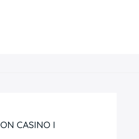
Contacto
N CASINO I