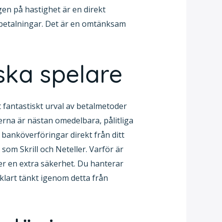
gen på hastighet är en direkt
 betalningar. Det är en omtänksam
ska spelare
 fantastiskt urval av betalmetoder
nerna är nästan omedelbara, pålitliga
 banköverföringar direkt från ditt
om Skrill och Neteller. Varför är
r en extra säkerhet. Du hanterar
klart tänkt igenom detta från