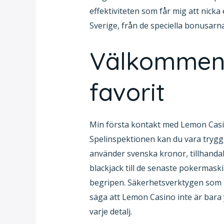
effektiviteten som får mig att nicka 
Sverige, från de speciella bonusarna
Välkommen t
favorit
Min första kontakt med Lemon Casino
Spelinspektionen kan du vara trygg,
använder svenska kronor, tillhandahå
blackjack till de senaste pokermas
begripen. Säkerhetsverktygen som Sw
säga att Lemon Casino inte är bara 
varje detalj.