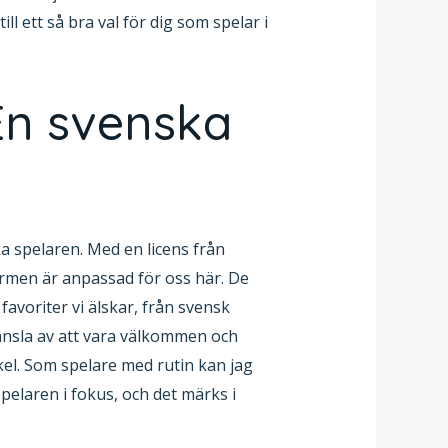
l ett så bra val för dig som spelar i
En svenska
a spelaren. Med en licens från
formen är anpassad för oss här. De
avoriter vi älskar, från svensk
änsla av att vara välkommen och
kel. Som spelare med rutin kan jag
pelaren i fokus, och det märks i