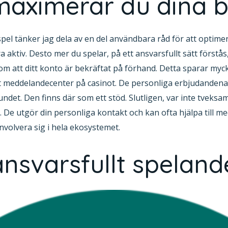
maximerar du dina 
el tänker jag dela av en del användbara råd för att optim
 aktiv. Desto mer du spelar, på ett ansvarsfullt sätt förstås
om att ditt konto är bekräftat på förhand. Detta sparar myck
ditt meddelandecenter på casinot. De personliga erbjudanden
ndet. Den finns där som ett stöd. Slutligen, var inte tveksa
. De utgör din personliga kontakt och kan ofta hjälpa till 
involvera sig i hela ekosystemet.
nsvarsfullt spelande