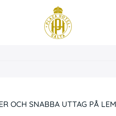
osotros
Servicios
Instalaciones
Habitaciones
 OCH SNABBA UTTAG PÅ LEMO