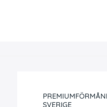
Ir
Navegación
al
de
contenido
entradas
Sobre n
PREMIUMFÖRMÅNER
SVERIGE