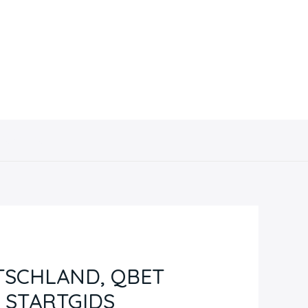
Contacto
UTSCHLAND, QBET
 STARTGIDS