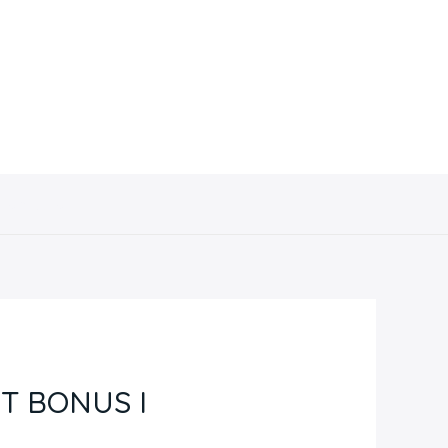
Contacto
T BONUS I