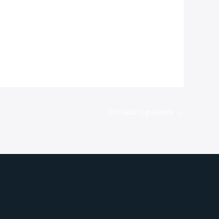
Entrada siguiente
→