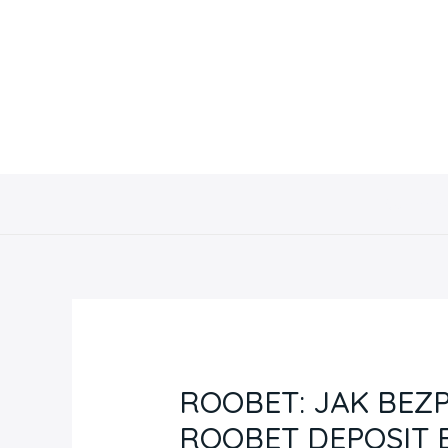
Ir
Navegación
al
de
contenido
entradas
Sobre n
ROOBET: JAK BEZ
ROOBET DEPOSIT 