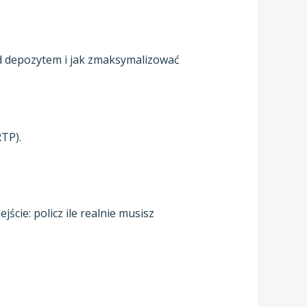
d depozytem i jak zmaksymalizować
TP).
cie: policz ile realnie musisz