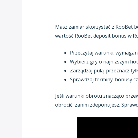
/
Blog
/ Por
fcc
Masz zamiar skorzystać z RooBet b
wartość RooBet deposit bonus w Ro
Przeczytaj warunki: wymagani
Wybierz gry o najniższym hou
Zarządzaj pulą: przeznacz tylk
Sprawdzaj terminy: bonusy cz
Jeśli warunki obrotu znacząco przew
obrócić, zanim zdeponujesz. Sprawd