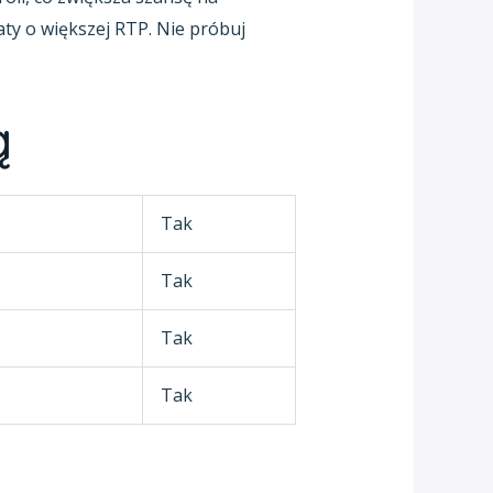
aty o większej RTP. Nie próbuj
ą
Tak
Tak
Tak
Tak
https://roobet-pl.eu/