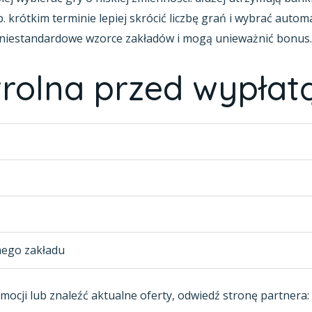
. krótkim terminie lepiej skrócić liczbę grań i wybrać autom
niestandardowe wzorce zakładów i mogą unieważnić bonus.
ntrolna przed wypłat
nego zakładu
omocji lub znaleźć aktualne oferty, odwiedź stronę partnera: