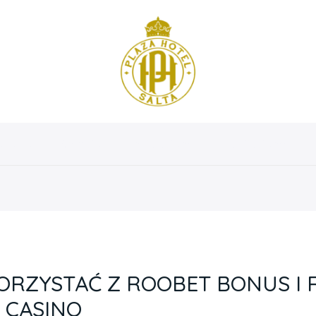
osotros
Servicios
Instalaciones
Habitaciones
ORZYSTAĆ Z ROOBET BONUS I 
 CASINO