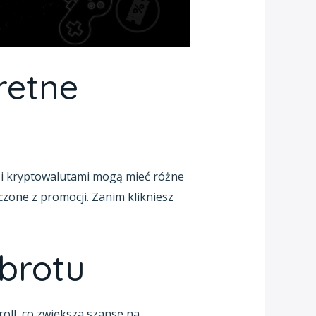
retne
m i kryptowalutami mogą mieć różne
zone z promocji. Zanim klikniesz
obrotu
roll, co zwiększa szansę na