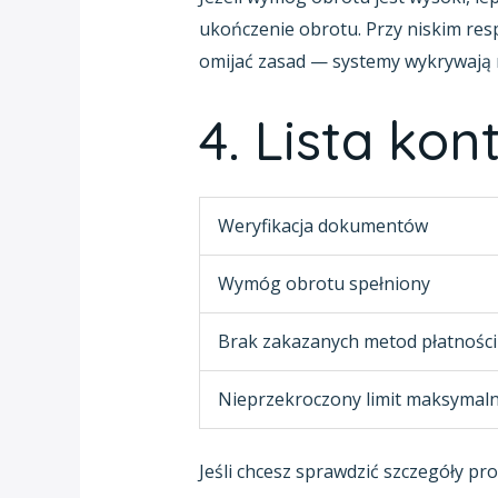
ukończenie obrotu. Przy niskim resp
omijać zasad — systemy wykrywają 
4. Lista ko
Weryfikacja dokumentów
Wymóg obrotu spełniony
Brak zakazanych metod płatności
Nieprzekroczony limit maksymal
Jeśli chcesz sprawdzić szczegóły pr