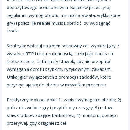
depozytowego bonusu kasyna. Najpierw przeczytaj
regulamin (wymóg obrotu, minimalna wpłata, wykluczone
gry) i policz, ile realnie musisz obrócić, by wyciągnąć
środki.
Strategia: wpłacaj na jeden sensowny cel, wybieraj gry z
wysokim RTP i niską zmiennością, rozbijając bonus na
krótsze sesje. Ustal limity stawek, aby nie przepalać
wymagania obrotu szybkimi, ryzykownymi zakładami.
Unikaj gier wyłączonych z promocji i zakładów, które
przyczyniają się do obrotu w niewielkim procencie.
Praktyczny krok po kroku: 1) zapisz wymaganie obrotu; 2)
policz dozwolone gry i przybliżony czas gry; 3) ustaw
stawki odpowiadające bankrollowi; 4) monitoruj postęp i
przerywaj, gdy osiągniesz cel.