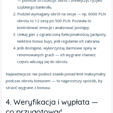
— pomoże to rozłożyć obrót i zmniejszyć ryzyko
szybkiego bankrollu.
Podziel wymagany obrót na sesje — np. 6000 PLN
obrotu to 12 sesji po 500 PLN. Pozwala to
kontrolować emocje i analizować postępy.
Unikaj gier z ograniczoną funkcjonalnością (jackpoty,
niektóre bonus buy), jeśli regulamin ich zabrania.
Jeśli dostępne, wykorzystaj darmowe spiny w
renomowanych grach — ich wygrane również
często wliczają się do obrotu.
Najważniejsze: nie podnoś stawki ponad limit maksymalny
podczas obrotu bonusem — to najprostszy sposób, by
stracić wygrane z bonusu.
4. Weryfikacja i wypłata —
co przygotować