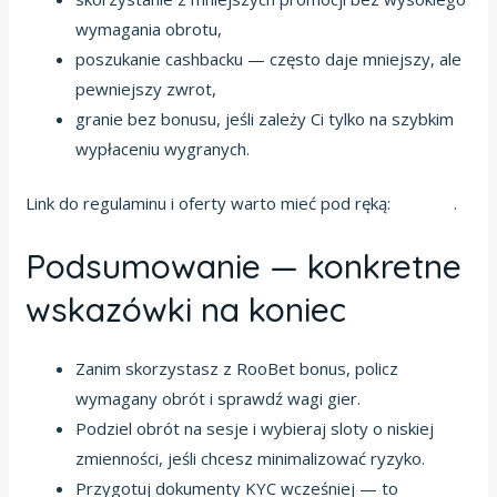
wymagania obrotu,
poszukanie cashbacku — często daje mniejszy, ale
pewniejszy zwrot,
granie bez bonusu, jeśli zależy Ci tylko na szybkim
wypłaceniu wygranych.
Link do regulaminu i oferty warto mieć pod ręką:
RooBet
.
Podsumowanie — konkretne
wskazówki na koniec
Zanim skorzystasz z RooBet bonus, policz
wymagany obrót i sprawdź wagi gier.
Podziel obrót na sesje i wybieraj sloty o niskiej
zmienności, jeśli chcesz minimalizować ryzyko.
Przygotuj dokumenty KYC wcześniej — to