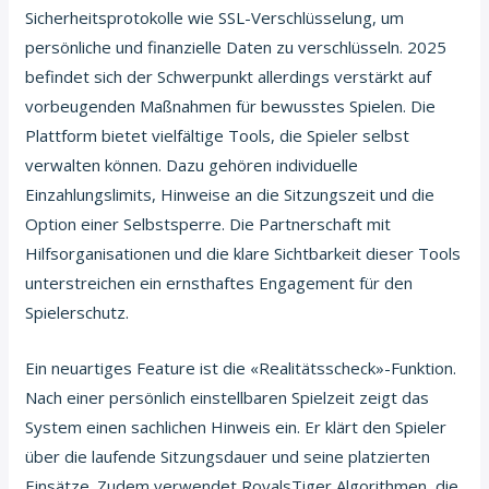
Sicherheitsprotokolle wie SSL-Verschlüsselung, um
persönliche und finanzielle Daten zu verschlüsseln. 2025
befindet sich der Schwerpunkt allerdings verstärkt auf
vorbeugenden Maßnahmen für bewusstes Spielen. Die
Plattform bietet vielfältige Tools, die Spieler selbst
verwalten können. Dazu gehören individuelle
Einzahlungslimits, Hinweise an die Sitzungszeit und die
Option einer Selbstsperre. Die Partnerschaft mit
Hilfsorganisationen und die klare Sichtbarkeit dieser Tools
unterstreichen ein ernsthaftes Engagement für den
Spielerschutz.
Ein neuartiges Feature ist die «Realitätsscheck»-Funktion.
Nach einer persönlich einstellbaren Spielzeit zeigt das
System einen sachlichen Hinweis ein. Er klärt den Spieler
über die laufende Sitzungsdauer und seine platzierten
Einsätze. Zudem verwendet RoyalsTiger Algorithmen, die