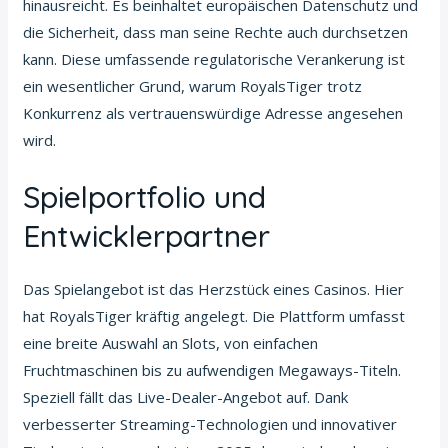
hinausreicht. Es beinhaltet europäischen Datenschutz und
die Sicherheit, dass man seine Rechte auch durchsetzen
kann. Diese umfassende regulatorische Verankerung ist
ein wesentlicher Grund, warum RoyalsTiger trotz
Konkurrenz als vertrauenswürdige Adresse angesehen
wird.
Spielportfolio und
Entwicklerpartner
Das Spielangebot ist das Herzstück eines Casinos. Hier
hat RoyalsTiger kräftig angelegt. Die Plattform umfasst
eine breite Auswahl an Slots, von einfachen
Fruchtmaschinen bis zu aufwendigen Megaways-Titeln.
Speziell fällt das Live-Dealer-Angebot auf. Dank
verbesserter Streaming-Technologien und innovativer