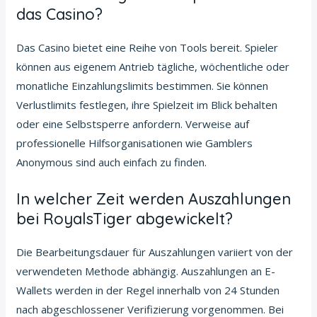
das Casino?
Das Casino bietet eine Reihe von Tools bereit. Spieler
können aus eigenem Antrieb tägliche, wöchentliche oder
monatliche Einzahlungslimits bestimmen. Sie können
Verlustlimits festlegen, ihre Spielzeit im Blick behalten
oder eine Selbstsperre anfordern. Verweise auf
professionelle Hilfsorganisationen wie Gamblers
Anonymous sind auch einfach zu finden.
In welcher Zeit werden Auszahlungen
bei RoyalsTiger abgewickelt?
Die Bearbeitungsdauer für Auszahlungen variiert von der
verwendeten Methode abhängig. Auszahlungen an E-
Wallets werden in der Regel innerhalb von 24 Stunden
nach abgeschlossener Verifizierung vorgenommen. Bei