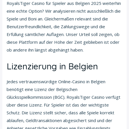
RoyalsTiger Casino für Spieler aus Belgien 2025 weiterhin
eine echte Option? Wir analysieren nicht ausschließlich die
Spiele und Boni an. Gleichermaßen relevant sind die
Benutzerfreundlichkeit, die Zahlungswege und die
Erfüllung sämtlicher Auflagen. Unser Urteil soll zeigen, ob
diese Plattform auf der Höhe der Zeit geblieben ist oder
ob andere ihn längst abgehängt haben.
Lizenzierung in Belgien
Jedes vertrauenswürdige Online-Casino in Belgien
benötigt eine Lizenz der Belgischen
Glücksspielkommission (BGC). RoyalsTiger Casino verfügt
über diese Lizenz. Für Spieler ist das der wichtigste
Schutz. Die Lizenz stellt sicher, dass alle Spiele korrekt
ablaufen, Geldtransaktionen abgesichert sind und der
Anbieter gesetzliche Vorgaben wie Einzahlungslimits