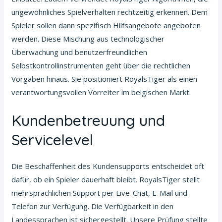
ungewöhnliches Spielverhalten rechtzeitig erkennen. Dem
Spieler sollen dann spezifisch Hilfsangebote angeboten
werden. Diese Mischung aus technologischer
Überwachung und benutzerfreundlichen
Selbstkontrollinstrumenten geht über die rechtlichen
Vorgaben hinaus. Sie positioniert RoyalsTiger als einen
verantwortungsvollen Vorreiter im belgischen Markt.
Kundenbetreuung und
Servicelevel
Die Beschaffenheit des Kundensupports entscheidet oft
dafür, ob ein Spieler dauerhaft bleibt. RoyalsTiger stellt
mehrsprachlichen Support per Live-Chat, E-Mail und
Telefon zur Verfügung. Die Verfügbarkeit in den
Landessprachen ist sichergestellt. Unsere Prüfung stellte