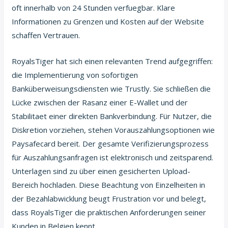
oft innerhalb von 24 Stunden verfuegbar. Klare
Informationen zu Grenzen und Kosten auf der Website
schaffen Vertrauen.
RoyalsTiger hat sich einen relevanten Trend aufgegriffen:
die Implementierung von sofortigen
Banküberweisungsdiensten wie Trustly. Sie schließen die
Lücke zwischen der Rasanz einer E-Wallet und der
Stabilitaet einer direkten Bankverbindung. Für Nutzer, die
Diskretion vorziehen, stehen Vorauszahlungsoptionen wie
Paysafecard bereit. Der gesamte Verifizierungsprozess
für Auszahlungsanfragen ist elektronisch und zeitsparend.
Unterlagen sind zu über einen gesicherten Upload-
Bereich hochladen. Diese Beachtung von Einzelheiten in
der Bezahlabwicklung beugt Frustration vor und belegt,
dass RoyalsTiger die praktischen Anforderungen seiner
Kunden in Belgien kennt.