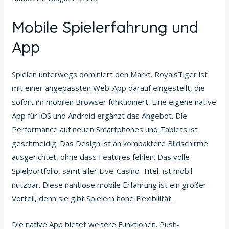
Mobile Spielerfahrung und
App
Spielen unterwegs dominiert den Markt. RoyalsTiger ist
mit einer angepassten Web-App darauf eingestellt, die
sofort im mobilen Browser funktioniert. Eine eigene native
App für iOS und Android ergänzt das Angebot. Die
Performance auf neuen Smartphones und Tablets ist
geschmeidig. Das Design ist an kompaktere Bildschirme
ausgerichtet, ohne dass Features fehlen. Das volle
Spielportfolio, samt aller Live-Casino-Titel, ist mobil
nutzbar. Diese nahtlose mobile Erfahrung ist ein großer
Vorteil, denn sie gibt Spielern hohe Flexibilität.
Die native App bietet weitere Funktionen. Push-